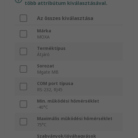
több attribútum kiválasztásával.
Az összes kiválasztása
Márka
MOXA
Terméktípus
Átjáró
Sorozat
Mgate MB
COM port típusa
RS-232, RJ45
Min. működési hőmérséklet
-40°C
Maximális működési hőmérséklet
75°C
Szabványok/jóváhagyások