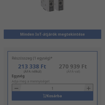
Minden IoT-átjárók megtekintése
Részösszeg (1 egység)*
213 338 Ft
270 939 Ft
(ÁFA nélkül)
(ÁFÁ-val)
Add
Egység
to
Adja meg a mennyiséget
Basket
Kosárba