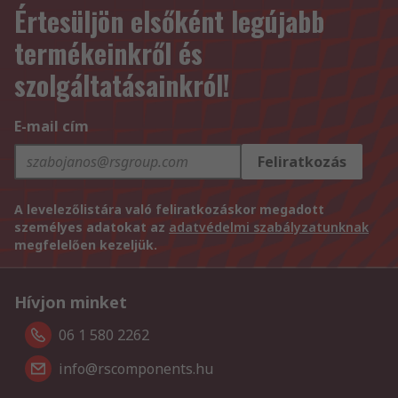
Értesüljön elsőként legújabb
termékeinkről és
szolgáltatásainkról!
E-mail cím
Feliratkozás
A levelezőlistára való feliratkozáskor megadott
személyes adatokat az
adatvédelmi szabályzatunknak
megfelelően kezeljük.
Hívjon minket
06 1 580 2262
info@rscomponents.hu