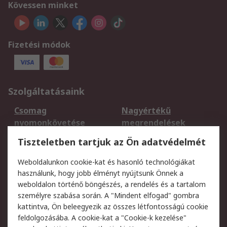
Kövessen minket
Fizetési módok
Szolgáltatásaink
Csomag
Nagyértékű
nyomonkövetése
megrendelések
Regisztráció
Szállítás
Tiszteletben tartjuk az Ön adatvédelmét
Termékvisszaküldés
Ütemezett szállítás
Weboldalunkon cookie-kat és hasonló technológiákat
Szolgáltatások
használunk, hogy jobb élményt nyújtsunk Önnek a
weboldalon történő böngészés, a rendelés és a tartalom
Jogi
személyre szabása során. A "Mindent elfogad" gombra
kattintva, Ön beleegyezik az összes létfontosságú cookie
Adatvédelmi
Az RS értékesítési
feldolgozásába. A cookie-kat a "Cookie-k kezelése"
szabályzat
feltételei