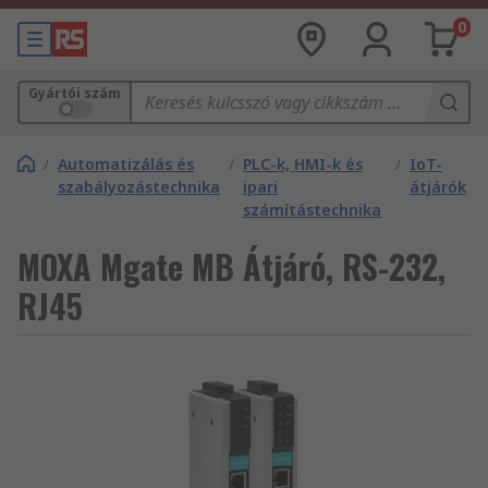
0
Gyártói szám
/
Automatizálás és
/
PLC-k, HMI-k és
/
IoT-
szabályozástechnika
ipari
átjárók
számítástechnika
MOXA Mgate MB Átjáró, RS-232,
RJ45