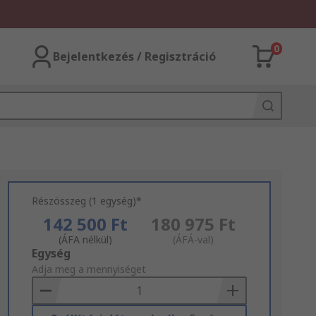
0
Bejelentkezés / Regisztráció
Részösszeg (1 egység)*
142 500 Ft
180 975 Ft
(ÁFA nélkül)
(ÁFÁ-val)
Add
Egység
to
Adja meg a mennyiséget
Basket