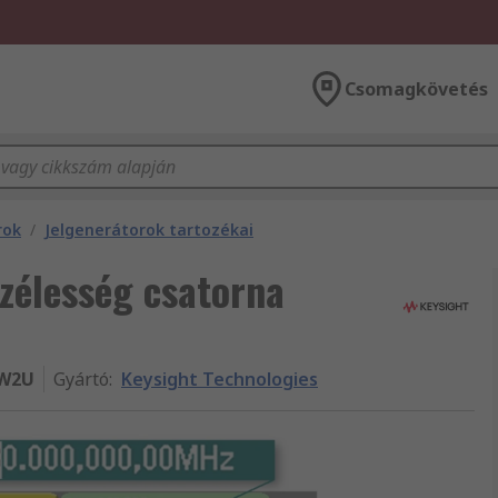
Csomagkövetés
rok
/
Jelgenerátorok tartozékai
zélesség csatorna
W2U
Gyártó
:
Keysight Technologies