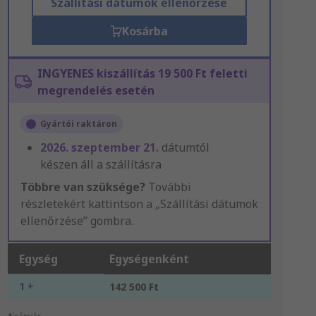
Szállítási dátumok ellenőrzése
Kosárba
INGYENES kiszállítás 19 500 Ft feletti
megrendelés esetén
Gyártói raktáron
2026. szeptember 21.
dátumtól
készen áll a szállításra
Többre van szüksége?
További
részletekért kattintson a „Szállítási dátumok
ellenőrzése” gombra.
Egység
Egységenként
1 +
142 500 Ft