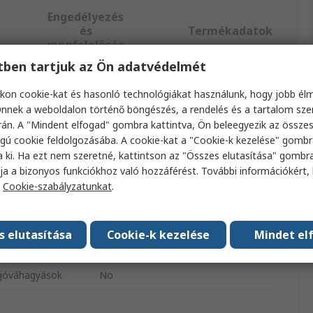
Engedélyezés
és
Termékadatok
megfelelőség
etben tartjuk az Ön adatvédelmét
kon cookie-kat és hasonló technológiákat használunk, hogy jobb él
 attribútum kiválasztásával.
nnek a weboldalon történő böngészés, a rendelés és a tartalom sz
án. A "Mindent elfogad" gombra kattintva, Ön beleegyezik az össze
um
Érték
gú cookie feldolgozásába. A cookie-kat a "Cookie-k kezelése" gombr
a ki. Ha ezt nem szeretné, kattintson az "Összes elutasítása" gombra
Keysight Technologies
ja a bizonyos funkciókhoz való hozzáférést. További információkért, 
a
Cookie-szabályzatunkat
.
usa
Sávszélesség csatorna
Hullámgörbe generátor kiegészítő
s elutasítása
Cookie-k kezelése
Mindet el
vel használható
Hullámforma-generátorok
jóváhagyások
No