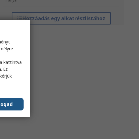
*irányár
Hozzáadás egy alkatrészlistához
ményt
emélyre
s
a kattintva
. Ez
kérjük
fogad