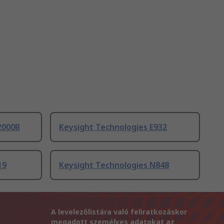
2000B
Keysight Technologies E932
19
Keysight Technologies N848
A levelezőlistára való feliratkozáskor
megadott személyes adatokat az