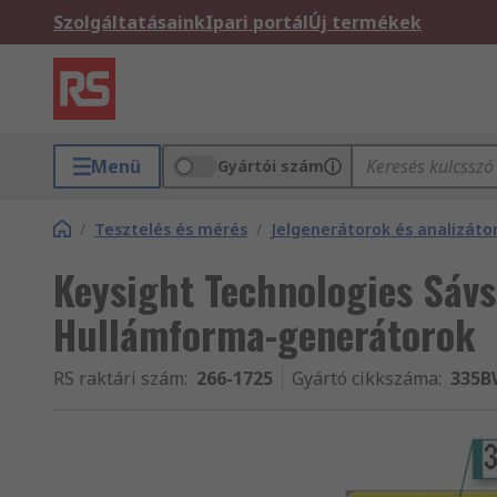
Szolgáltatásaink
Ipari portál
Új termékek
Menü
Gyártói szám
/
Tesztelés és mérés
/
Jelgenerátorok és analizáto
Keysight Technologies Sávs
Hullámforma-generátorok
RS raktári szám
:
266-1725
Gyártó cikkszáma
:
335B