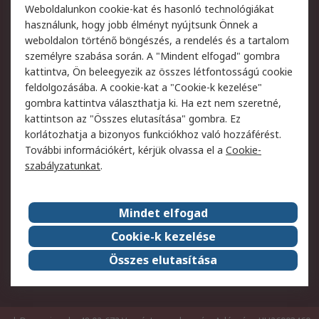
Weboldalunkon cookie-kat és hasonló technológiákat
Szolgáltatások
használunk, hogy jobb élményt nyújtsunk Önnek a
weboldalon történő böngészés, a rendelés és a tartalom
Jogi
személyre szabása során. A "Mindent elfogad" gombra
kattintva, Ön beleegyezik az összes létfontosságú cookie
Adatvédelmi
Az RS értékesítési
feldolgozásába. A cookie-kat a "Cookie-k kezelése"
szabályzat
feltételei
gombra kattintva választhatja ki. Ha ezt nem szeretné,
Cookie szabályzat
Email biztonság
kattintson az "Összes elutasítása" gombra. Ez
Webhelyre vonatkozó
Weboldal felhasználói
korlátozhatja a bizonyos funkciókhoz való hozzáférést.
feltételek
szabályzata
További információkért, kérjük olvassa el a
Cookie-
szabályzatunkat
.
Rólunk
Mindet elfogad
Kapcsolat
Képviseletek
Rólunk
Vállalatcsoport
Cookie-k kezelése
Karrier
Díjak és elismerések
Összes elutasítása
ESG globális célok