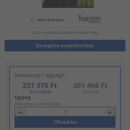
Csak a termékválasztékot bemutató kép
Kategória megtekintése
Részösszeg (1 egység)*
237 375 Ft
301 466 Ft
(ÁFA nélkül)
(ÁFÁ-val)
Add
Egység
to
Adja meg a mennyiséget
Basket
Kosárba