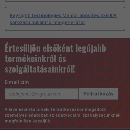
Keysight Technologies Memóriabővítés 33600A
sorozatú hullámforma-generátor
Értesüljön elsőként legújabb
termékeinkről és
szolgáltatásainkról!
E-mail cím
Feliratkozás
A levelezőlistára való feliratkozáskor megadott
személyes adatokat az
adatvédelmi szabályzatunknak
megfelelően kezeljük.