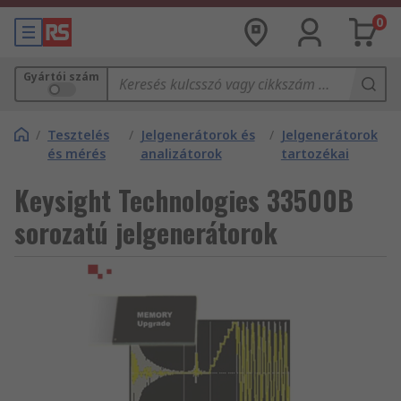
0
Gyártói szám
/
Tesztelés
/
Jelgenerátorok és
/
Jelgenerátorok
és mérés
analizátorok
tartozékai
Keysight Technologies 33500B
sorozatú jelgenerátorok