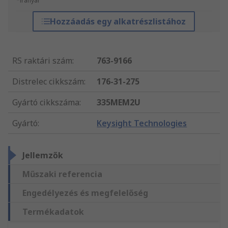
*irányár
Hozzáadás egy alkatrészlistához
RS raktári szám
:
763-9166
Distrelec cikkszám
:
176-31-275
Gyártó cikkszáma
:
335MEM2U
Gyártó
:
Keysight Technologies
Jellemzők
Műszaki referencia
Engedélyezés és megfelelőség
Termékadatok