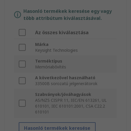
Hasonló termékek keresése egy vagy
több attribútum kiválasztásával.
Az összes kiválasztása
Márka
Keysight Technologies
Terméktípus
Memóriabővítés
A következővel használható
33500B sorozatú jelgenerátorok
Szabványok/jóváhagyások
AS/NZS CISPR 11, IEC/EN 613261, UL
610101, IEC 610101:2001, CSA C22.2
610101
Hasonló termékek keresése