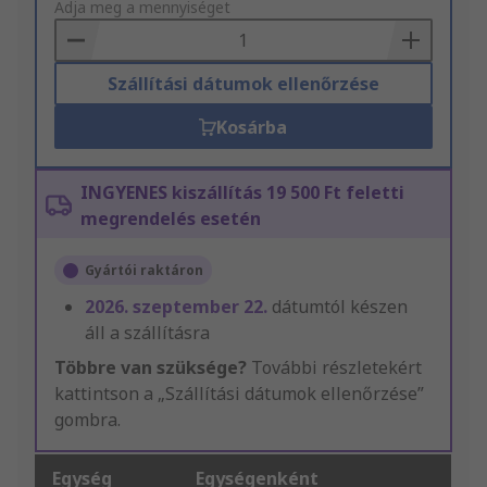
to
Adja meg a mennyiséget
Basket
Szállítási dátumok ellenőrzése
Kosárba
INGYENES kiszállítás 19 500 Ft feletti
megrendelés esetén
Gyártói raktáron
2026. szeptember 22.
dátumtól készen
áll a szállításra
Többre van szüksége?
További részletekért
kattintson a „Szállítási dátumok ellenőrzése”
gombra.
Egység
Egységenként