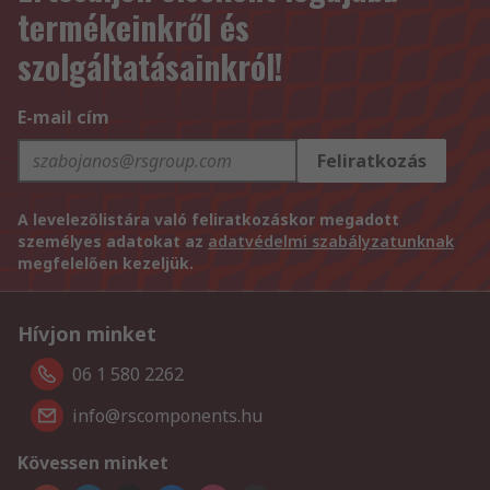
termékeinkről és
szolgáltatásainkról!
E-mail cím
Feliratkozás
A levelezőlistára való feliratkozáskor megadott
személyes adatokat az
adatvédelmi szabályzatunknak
megfelelően kezeljük.
Hívjon minket
06 1 580 2262
info@rscomponents.hu
Kövessen minket