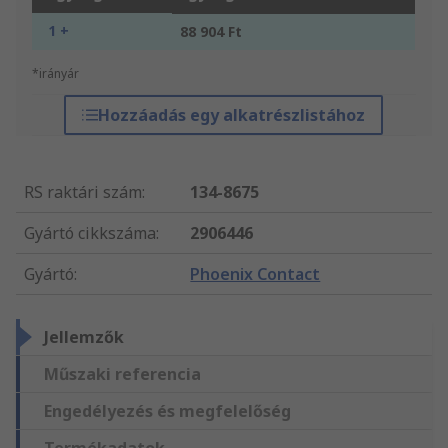
1 +
88 904 Ft
*irányár
Hozzáadás egy alkatrészlistához
RS raktári szám
:
134-8675
Gyártó cikkszáma
:
2906446
Gyártó
:
Phoenix Contact
Jellemzők
Műszaki referencia
Engedélyezés és megfelelőség