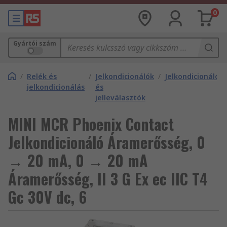
0
Gyártói szám
/
Relék és
/
Jelkondicionálók
/
Jelkondicionálók
jelkondicionálás
és
jelleválasztók
MINI MCR Phoenix Contact
Jelkondicionáló Áramerősség, 0
→ 20 mA, 0 → 20 mA
Áramerősség, II 3 G Ex ec IIC T4
Gc 30V dc, 6