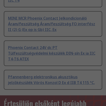
IIC T4
MINI MCR Phoenix Contact Jelkondicionáló
Áram/feszültség Áram/feszültség FO interfész
II (2) G (Ex op is Gb) IIC, Ex
Phoenix Contact 24V dc PT
Túlfeszültségvédelmi készülék DIN-sín Ex ia IIC
T4-T6 ATEX
Pfannenberg elektronikus akusztikus
jelzőkészülék Vörös Konzol D Ex d IIB T4 115 °C,
Értesüljön elsőként legújabb