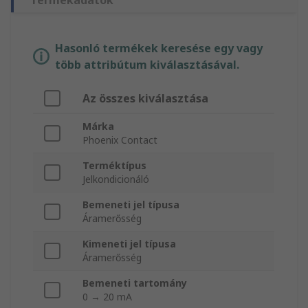
Termékadatok
Hasonló termékek keresése egy vagy
több attribútum kiválasztásával.
Az összes kiválasztása
Márka
Phoenix Contact
Terméktípus
Jelkondicionáló
Bemeneti jel típusa
Áramerősség
Kimeneti jel típusa
Áramerősség
Bemeneti tartomány
0 → 20 mA