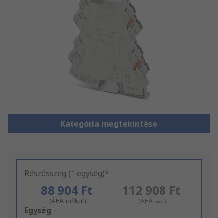
Kategória megtekintése
Részösszeg (1 egység)*
88 904 Ft
112 908 Ft
(ÁFA nélkül)
(ÁFÁ-val)
Add
Egység