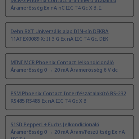
MCR-S Phoenix Contact árammérő átalakító
Áramerősség Ex nA nC IIC T4 Gc X B, I.
Dehn BXT Univerzális alap DIN-sín DEKRA
11ATEX0089 X: II 3 G Ex nA IIC T4 Gc, DEK
MINI MCR Phoenix Contact Jelkondicionáló
Áramerősség 0 → 20 mA Áramerősség 6 V dc
PSM Phoenix Contact Interfészátalakító RS-232
RS485 RS485 Ex nA IIC T4 Gc X B
S1SD Pepperl + Fuchs Jelkondicionáló
Áramerősség 0 → 20 mA Áram/feszültség Ex nA