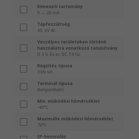
Kimeneti tartomány
0 → 20 mA
Tápfeszültség
30, 6V dc
Veszélyes területeken történő
használatra vonatkozó tanúsítvány
II 3 G Ex ec IIC T4 Gc
Rögzítés típusa
DIN-sín
Terminál típusa
Benyomható
Min. működési hőmérséklet
-40°C
Maximális működési hőmérséklet
70°C
IP-besorolás