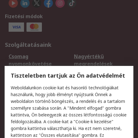
Fizetési módok
Szolgáltatásaink
Csomag
Nagyértékű
nyomonkövetése
megrendelések
Regisztráció
Szállítás
Tiszteletben tartjuk az Ön adatvédelmét
Termékvisszaküldés
Ütemezett szállítás
Weboldalunkon cookie-kat és hasonló technológiákat
Szolgáltatások
használunk, hogy jobb élményt nyújtsunk Önnek a
weboldalon történő böngészés, a rendelés és a tartalom
Jogi
személyre szabása során. A "Mindent elfogad" gombra
kattintva, Ön beleegyezik az összes létfontosságú cookie
Adatvédelmi
Az RS értékesítési
feldolgozásába. A cookie-kat a "Cookie-k kezelése"
szabályzat
feltételei
gombra kattintva választhatja ki. Ha ezt nem szeretné,
Cookie szabályzat
Email biztonság
kattintson az "Összes elutasítása" gombra. Ez