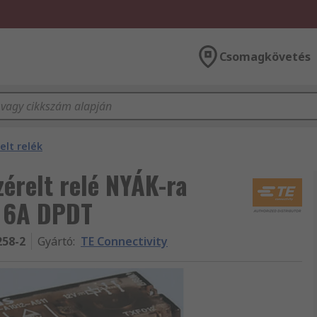
Csomagkövetés
lt relék
érelt relé NYÁK-ra
, 6A DPDT
258-2
Gyártó
:
TE Connectivity