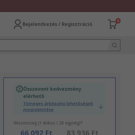
0
Bejelentkezés / Regisztráció
Összevont kedvezmény
elérhető
Tömeges árképzési lehetőségek
megtekintése
Részösszeg (1 doboz / 20 egység)*
66 092 Ft
83 936 Ft