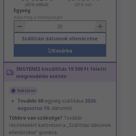
(ÁFA nélkül)
(ÁFÁ-val)
Add
Egység
to
Adja meg a mennyiséget
Basket
Szállítási dátumok ellenőrzése
Kosárba
INGYENES kiszállítás 19 500 Ft feletti
megrendelés esetén
Raktáron
További
60
egység szállítása
2026.
augusztus 10.
dátumtól
Többre van szüksége?
További
részletekért kattintson a „Szállítási dátumok
ellenőrzése” gombra.