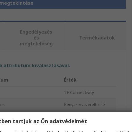
 megtekintése
Engedélyezés
és
Termékadatok
megfelelőség
 attribútum kiválasztásával.
útum
Érték
TE Connectivity
pus
Kényszervezérelt relé
típusa
NYÁK-ra szerelhető
etben tartjuk az Ön adatvédelmét
konfigurációja
DPDT