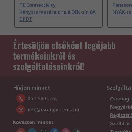
TE Connectivity
Panasoni
Kényszervezérelt relé DIN-sín 6A
NYÁK-ra
DPDT
Értesüljön elsőként legújabb
termékeinkről és
szolgáltatásainkról!
Hívjon minket
Szolgálta
06 1 580 2262
Csomag 
Nagyért
info@rscomponents.hu
Regisztr
Kövessen minket
Szállítás
Termékvi