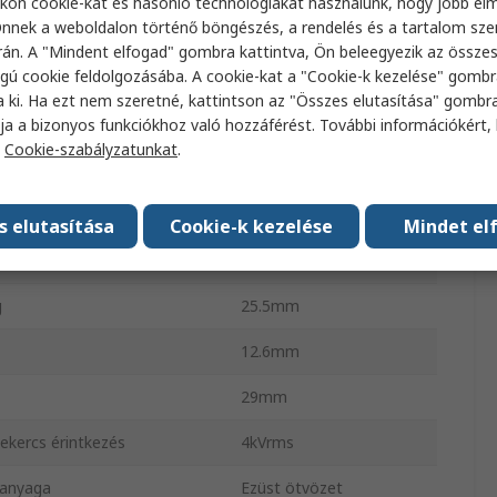
kon cookie-kat és hasonló technológiákat használunk, hogy jobb él
nnek a weboldalon történő böngészés, a rendelés és a tartalom sz
száma
2
án. A "Mindent elfogad" gombra kattintva, Ön beleegyezik az össze
gú cookie feldolgozásába. A cookie-kat a "Cookie-k kezelése" gombr
enállás
35.7Ω
a ki. Ha ezt nem szeretné, kattintson az "Összes elutasítása" gombra
eljesítménye
700mW
ja a bizonyos funkciókhoz való hozzáférést. További információkért, 
a
Cookie-szabályzatunkat
.
dési hőmérséklet
-25°C
s működési hőmérséklet
70°C
s elutasítása
Cookie-k kezelése
Mindet el
típusa
NYÁK sorkapocs
g
25.5mm
12.6mm
29mm
tekercs érintkezés
4kVrms
 anyaga
Ezüst ötvözet