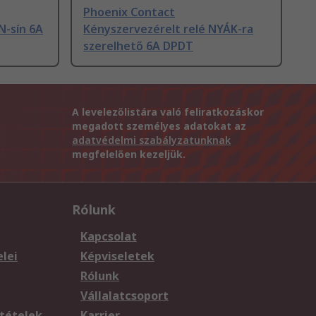
Phoenix Contact
N-sín 6A
Kényszervezérelt relé NYÁK-ra
szerelhető 6A DPDT
A levelezőlistára való feliratkozáskor
megadott személyes adatokat az
adatvédelmi szabályzatunknak
megfelelően kezeljük.
Rólunk
Kapcsolat
elei
Képviseletek
Rólunk
Vállalatcsoport
tételek
Karrier