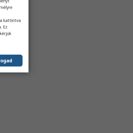
ményt
emélyre
s
a kattintva
. Ez
kérjük
fogad