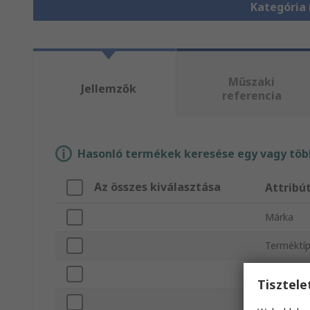
Kategória
Műszaki
Jellemzők
referencia
Hasonló termékek keresése egy vagy több
Az összes kiválasztása
Attrib
Márka
Terméktí
Rögzítés 
Tisztel
Érintkező 