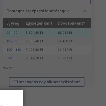
Tömeges árképzési lehetőségek
Egység
Egységenként
Dobozonként*
20 - 20
3 304,60 Ft
66 092 Ft
40 - 80
3 205,40 Ft
64 108 Ft
100 - 180
3 095,60 Ft
61 912 Ft
200 +
3 014,10 Ft
60 282 Ft
*irányár
Hozzáadás egy alkatrészlistához