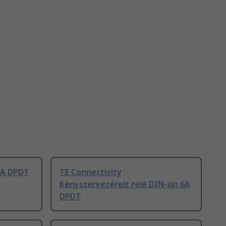
 6A DPDT
TE Connectivity
Kényszervezérelt relé DIN-sín 6A
DPDT