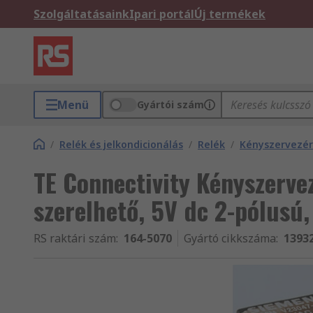
Szolgáltatásaink
Ipari portál
Új termékek
Menü
Gyártói szám
/
Relék és jelkondicionálás
/
Relék
/
Kényszervezére
TE Connectivity Kényszervez
szerelhető, 5V dc 2-pólusú
RS raktári szám
:
164-5070
Gyártó cikkszáma
:
1393