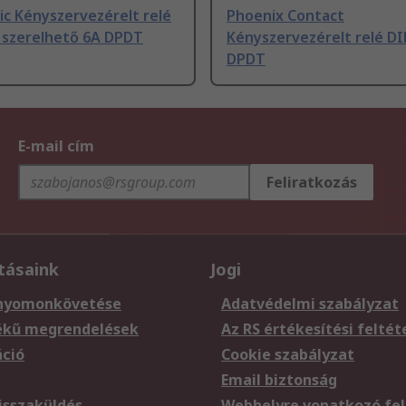
c Kényszervezérelt relé
Phoenix Contact
 szerelhető 6A DPDT
Kényszervezérelt relé DI
DPDT
E-mail cím
Feliratkozás
tásaink
Jogi
nyomonkövetése
Adatvédelmi szabályzat
ékű megrendelések
Az RS értékesítési feltét
áció
Cookie szabályzat
Email biztonság
sszaküldés
Webhelyre vonatkozó fel