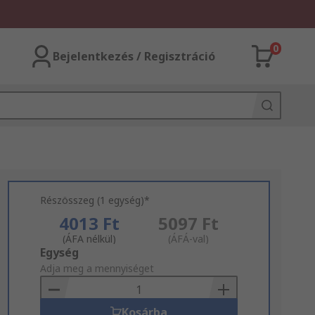
0
Bejelentkezés / Regisztráció
Részösszeg (1 egység)*
4013 Ft
5097 Ft
(ÁFA nélkül)
(ÁFÁ-val)
Add
Egység
to
Adja meg a mennyiséget
Basket
Kosárba