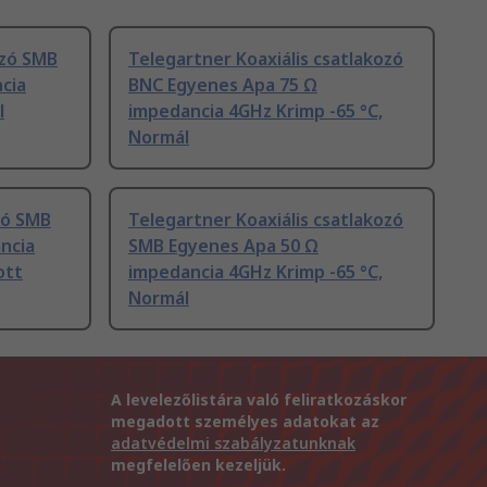
ozó SMB
Telegartner Koaxiális csatlakozó
cia
BNC Egyenes Apa 75 Ω
l
impedancia 4GHz Krimp -65 °C,
Normál
ozó SMB
Telegartner Koaxiális csatlakozó
ncia
SMB Egyenes Apa 50 Ω
ott
impedancia 4GHz Krimp -65 °C,
Normál
A levelezőlistára való feliratkozáskor
megadott személyes adatokat az
adatvédelmi szabályzatunknak
megfelelően kezeljük.