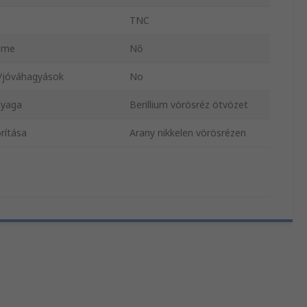
TNC
neme
Nő
/jóváhagyások
No
nyaga
Berillium vörösréz ötvözet
rítása
Arany nikkelen vörösrézen