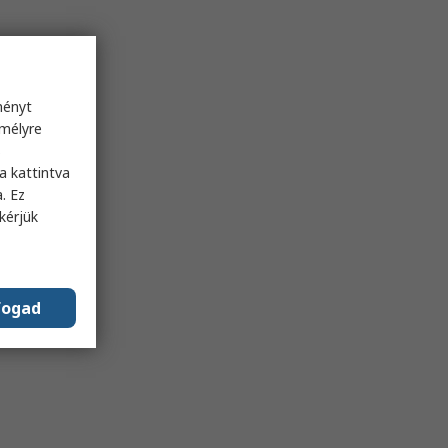
ményt
emélyre
s
a kattintva
. Ez
kérjük
fogad