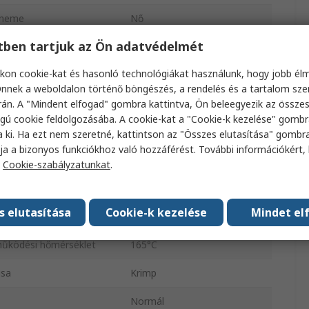
 neme
Nő
etben tartjuk az Ön adatvédelmét
Egyenes
kon cookie-kat és hasonló technológiákat használunk, hogy jobb él
RG59B/U
nnek a weboldalon történő böngészés, a rendelés és a tartalom sz
Standard
án. A "Mindent elfogad" gombra kattintva, Ön beleegyezik az össze
gú cookie feldolgozásába. A cookie-kat a "Cookie-k kezelése" gombr
Nem
a ki. Ha ezt nem szeretné, kattintson az "Összes elutasítása" gombra
ja a bizonyos funkciókhoz való hozzáférést. További információkért, 
i frekvencia
4GHz
a
Cookie-szabályzatunkat
.
ta
Nikkel
s elutasítása
Cookie-k kezelése
Mindet el
ési hőmérséklet
-65°C
működési hőmérséklet
165°C
usa
Krimp
Normál