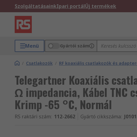
Szolgáltatásaink
Ipari portál
Új termékek
Menü
Gyártói szám
/
Csatlakozók
/
RF koaxiális csatlakozók és adapte
Telegartner Koaxiális csat
Ω impedancia, Kábel TNC c
Krimp -65 °C, Normál
RS raktári szám
:
112-2662
Gyártó cikkszáma
:
J010