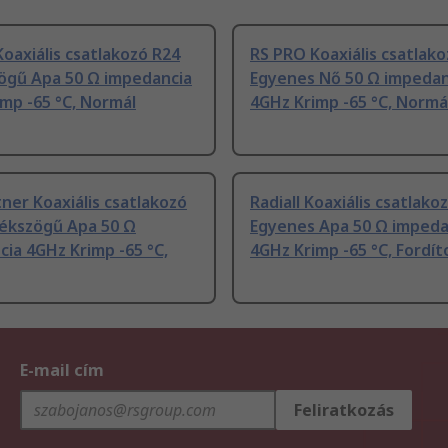
oaxiális csatlakozó R24
RS PRO Koaxiális csatlak
ögű Apa 50 Ω impedancia
Egyenes Nő 50 Ω impedan
mp -65 °C, Normál
4GHz Krimp -65 °C, Normá
ner Koaxiális csatlakozó
Radiall Koaxiális csatlak
ékszögű Apa 50 Ω
Egyenes Apa 50 Ω impeda
ia 4GHz Krimp -65 °C,
4GHz Krimp -65 °C, Fordít
E-mail cím
Feliratkozás