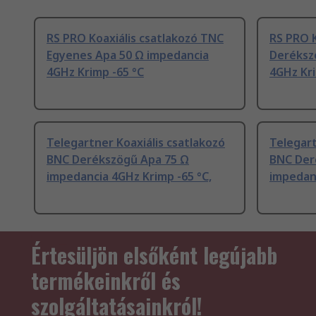
RS PRO Koaxiális csatlakozó TNC
RS PRO K
Egyenes Apa 50 Ω impedancia
Deréksz
4GHz Krimp -65 °C
4GHz Kri
Telegartner Koaxiális csatlakozó
Telegart
BNC Derékszögű Apa 75 Ω
BNC Der
impedancia 4GHz Krimp -65 °C,
impedanc
Értesüljön elsőként legújabb
termékeinkről és
szolgáltatásainkról!