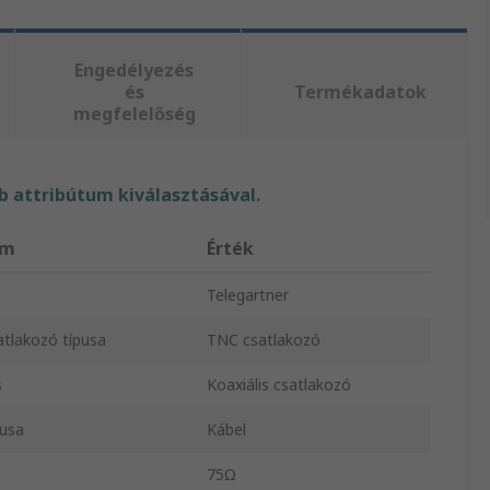
Engedélyezés
és
Termékadatok
megfelelőség
 attribútum kiválasztásával.
um
Érték
Telegartner
atlakozó típusa
TNC csatlakozó
s
Koaxiális csatlakozó
pusa
Kábel
75Ω