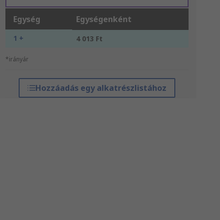
Egység
Egységenként
1 +
4 013 Ft
*irányár
Hozzáadás egy alkatrészlistához