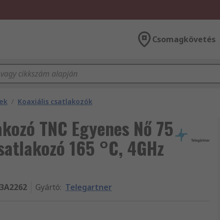
Csomagkövetés
rek
/
Koaxiális csatlakozók
lakozó TNC Egyenes Nő 75
satlakozó 165 °C, 4GHz
13A2262
Gyártó
:
Telegartner