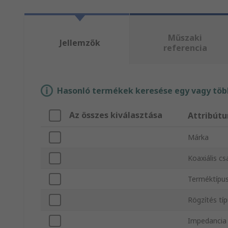
Műszaki
Jellemzők
referencia
Hasonló termékek keresése egy vagy több
Az összes kiválasztása
Attribút
Márka
Koaxiális cs
Terméktípu
Rögzítés tí
Impedancia