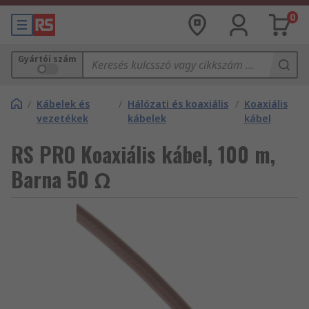
0
Gyártói szám
/
Kábelek és
/
Hálózati és koaxiális
/
Koaxiális
vezetékek
kábelek
kábel
RS PRO Koaxiális kábel, 100 m,
Barna 50 Ω