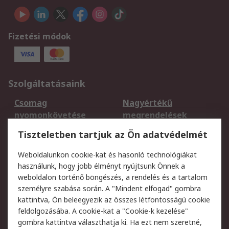
Fizetési módok
Szolgáltatásaink
Csomag
Nagyértékű
nyomonkövetése
megrendelések
Regisztráció
Szállítás
Tiszteletben tartjuk az Ön adatvédelmét
Termékvisszaküldés
Ütemezett szállítás
Weboldalunkon cookie-kat és hasonló technológiákat
Szolgáltatások
használunk, hogy jobb élményt nyújtsunk Önnek a
weboldalon történő böngészés, a rendelés és a tartalom
Jogi
személyre szabása során. A "Mindent elfogad" gombra
kattintva, Ön beleegyezik az összes létfontosságú cookie
Adatvédelmi
Az RS értékesítési
feldolgozásába. A cookie-kat a "Cookie-k kezelése"
szabályzat
feltételei
gombra kattintva választhatja ki. Ha ezt nem szeretné,