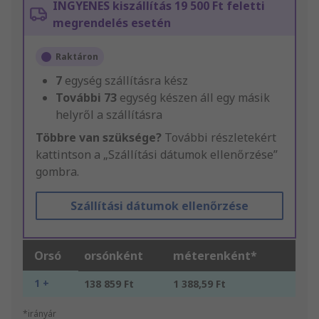
INGYENES kiszállítás 19 500 Ft feletti
megrendelés esetén
Raktáron
7
egység szállításra kész
További
73
egység készen áll egy másik
helyről a szállításra
Többre van szüksége?
További részletekért
kattintson a „Szállítási dátumok ellenőrzése”
gombra.
Szállítási dátumok ellenőrzése
Orsó
orsónként
méterenként*
1 +
138 859 Ft
1 388,59 Ft
*irányár