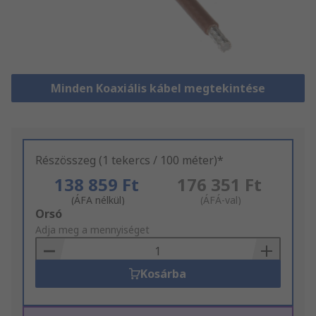
Minden Koaxiális kábel megtekintése
Részösszeg (1 tekercs / 100 méter)*
138 859 Ft
176 351 Ft
(ÁFA nélkül)
(ÁFÁ-val)
Add
Orsó
to
Adja meg a mennyiséget
Basket
Kosárba