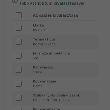
több attribútum kiválasztásával.
Az összes kiválasztása
Márka
RS PRO
Terméktípus
Koaxiális kábel
Jellemző impedancia
50Ω
Kábelhossz
100m
Köpeny színe
Barna
Szabványok/jóváhagyások
MIL-C-17F, MIL-C-17G
Köpeny anyaga