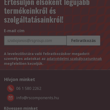
Értesüljön elsőként legújabb
termékeinkről és
szolgáltatásainkról!
E-mail cím
Feliratkozás
A levelezőlistára való feliratkozáskor megadott
személyes adatokat az
adatvédelmi szabályzatunknak
megfelelően kezeljük.
Hívjon minket
06 1 580 2262
info@rscomponents.hu
Kövessen minket