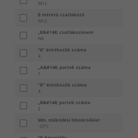
M12
B méretű csatlakozó
M12
„B&#148; csatlakozónem
Nő
"A" érintkezők száma
4
„A&#148; portok száma
1
"B" érintkezők száma
4
„B&#148; portok száma
2
Min. működési hőmérséklet
-25°C
IP-besorolás