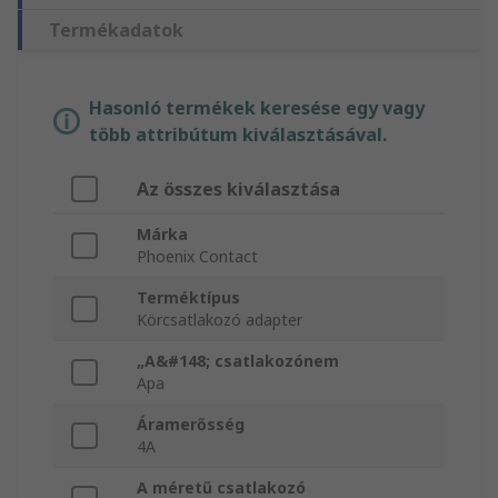
Termékadatok
Hasonló termékek keresése egy vagy
több attribútum kiválasztásával.
Az összes kiválasztása
Márka
Phoenix Contact
Terméktípus
Körcsatlakozó adapter
„A&#148; csatlakozónem
Apa
Áramerősség
4A
A méretű csatlakozó