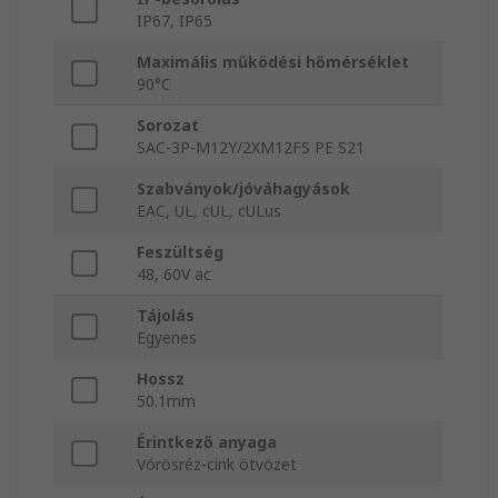
IP67, IP65
Maximális működési hőmérséklet
90°C
Sorozat
SAC-3P-M12Y/2XM12FS PE S21
Szabványok/jóváhagyások
EAC, UL, cUL, cULus
Feszültség
48, 60V ac
Tájolás
Egyenes
Hossz
50.1mm
Érintkező anyaga
Vörösréz-cink ötvözet