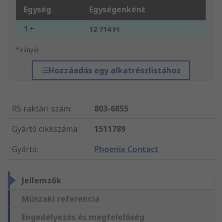
Egység
Egységenként
1 +
12 714 Ft
*irányár
Hozzáadás egy alkatrészlistához
RS raktári szám
:
803-6855
Gyártó cikkszáma
:
1511789
Gyártó
:
Phoenix Contact
Jellemzők
Műszaki referencia
Engedélyezés és megfelelőség