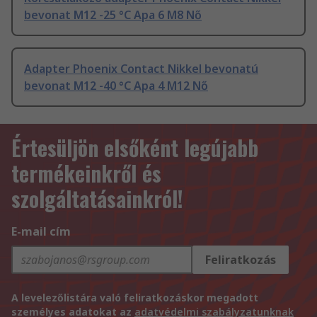
bevonat M12 -25 °C Apa 6 M8 Nő
Adapter Phoenix Contact Nikkel bevonatú
bevonat M12 -40 °C Apa 4 M12 Nő
Értesüljön elsőként legújabb
termékeinkről és
szolgáltatásainkról!
E-mail cím
Feliratkozás
A levelezőlistára való feliratkozáskor megadott
személyes adatokat az
adatvédelmi szabályzatunknak