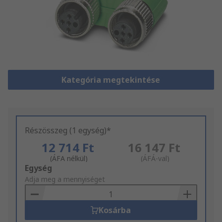
Kategória megtekintése
Részösszeg (1 egység)*
12 714 Ft
16 147 Ft
(ÁFA nélkül)
(ÁFÁ-val)
Add
Egység
to
Adja meg a mennyiséget
Basket
Kosárba