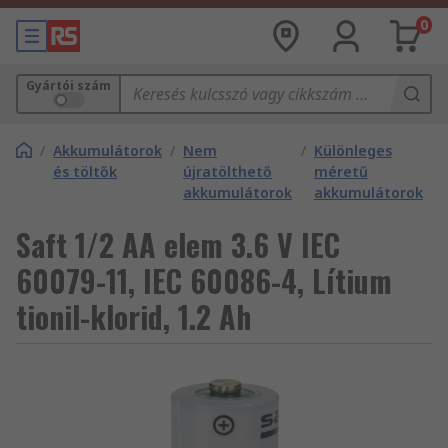
0
Gyártói szám
/
Akkumulátorok
/
Nem
/
Különleges
és töltők
újratölthető
méretű
akkumulátorok
akkumulátorok
Saft 1/2 AA elem 3.6 V IEC
60079-11, IEC 60086-4, Lítium
tionil-klorid, 1.2 Ah