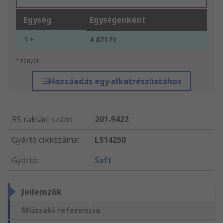
Egység
Egységenként
1 +
4 871 Ft
*irányár
Hozzáadás egy alkatrészlistához
RS raktári szám
:
201-9422
Gyártó cikkszáma
:
LS14250
Gyártó
:
Saft
Jellemzők
Műszaki referencia