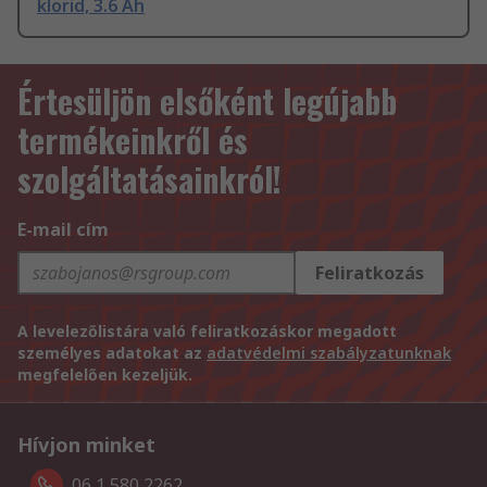
klorid, 3.6 Ah
Értesüljön elsőként legújabb
termékeinkről és
szolgáltatásainkról!
E-mail cím
Feliratkozás
A levelezőlistára való feliratkozáskor megadott
személyes adatokat az
adatvédelmi szabályzatunknak
megfelelően kezeljük.
Hívjon minket
06 1 580 2262