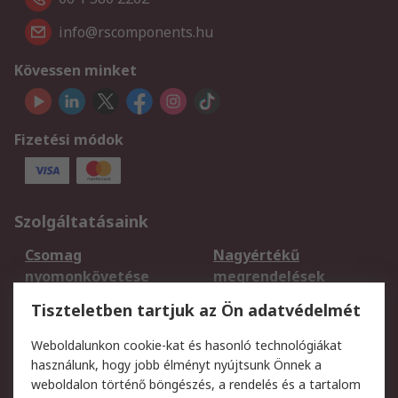
info@rscomponents.hu
Kövessen minket
Fizetési módok
Szolgáltatásaink
Csomag
Nagyértékű
nyomonkövetése
megrendelések
Regisztráció
Szállítás
Tiszteletben tartjuk az Ön adatvédelmét
Termékvisszaküldés
Ütemezett szállítás
Weboldalunkon cookie-kat és hasonló technológiákat
Szolgáltatások
használunk, hogy jobb élményt nyújtsunk Önnek a
weboldalon történő böngészés, a rendelés és a tartalom
Jogi