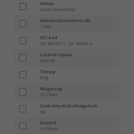
Kémia
Lítium tionil-klorid
Akkumulátortöltési idő
1.2Ah
IEC-kód
IEC 60079-11, IEC 60086-4
Lezárás típusa
Normál
Tömeg
8.9g
Magasság
25.15mm
Szabványok/jóváhagyások
No
Átmérő
14.55mm