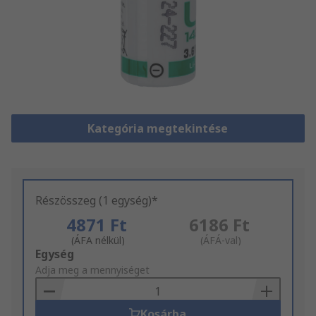
Kategória megtekintése
Részösszeg (1 egység)*
4871 Ft
6186 Ft
(ÁFA nélkül)
(ÁFÁ-val)
Add
Egység
to
Adja meg a mennyiséget
Basket
Kosárba