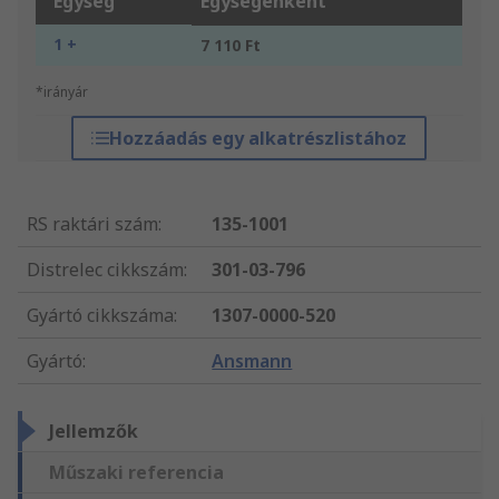
Egység
Egységenként
1 +
7 110 Ft
*irányár
Hozzáadás egy alkatrészlistához
RS raktári szám
:
135-1001
Distrelec cikkszám
:
301-03-796
Gyártó cikkszáma
:
1307-0000-520
Gyártó
:
Ansmann
Jellemzők
Műszaki referencia