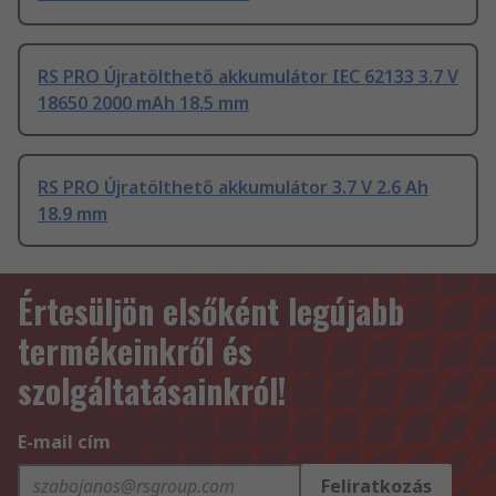
RS PRO Újratölthető akkumulátor IEC 62133 3.7 V
18650 2000 mAh 18.5 mm
RS PRO Újratölthető akkumulátor 3.7 V 2.6 Ah
18.9 mm
Értesüljön elsőként legújabb
termékeinkről és
szolgáltatásainkról!
E-mail cím
Feliratkozás