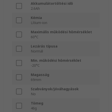
Akkumulátortöltési idő
2.6Ah
Kémia
Lítium-ion
Maximális működési hőmérséklet
60°C
Lezárás típusa
Normál
Min. működési hőmérséklet
-20°C
Magasság
69mm
Szabványok/jóváhagyások
No
Tömeg
46g