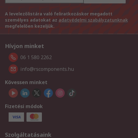
A levelezőlistára való feliratkozáskor megadott
személyes adatokat az
adatvédelmi szabályzatunknak
megfelelően kezeljük.
Hívjon minket
06 1 580 2262
info@rscomponents.hu
Kövessen minket
Fizetési módok
Szolgáltatásaink