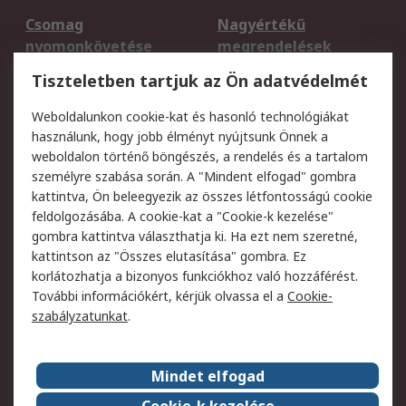
Csomag
Nagyértékű
nyomonkövetése
megrendelések
Regisztráció
Szállítás
Tiszteletben tartjuk az Ön adatvédelmét
Termékvisszaküldés
Ütemezett szállítás
Weboldalunkon cookie-kat és hasonló technológiákat
Szolgáltatások
használunk, hogy jobb élményt nyújtsunk Önnek a
weboldalon történő böngészés, a rendelés és a tartalom
Jogi
személyre szabása során. A "Mindent elfogad" gombra
kattintva, Ön beleegyezik az összes létfontosságú cookie
Adatvédelmi
Az RS értékesítési
feldolgozásába. A cookie-kat a "Cookie-k kezelése"
szabályzat
feltételei
gombra kattintva választhatja ki. Ha ezt nem szeretné,
Cookie szabályzat
Email biztonság
kattintson az "Összes elutasítása" gombra. Ez
Webhelyre vonatkozó
Weboldal felhasználói
korlátozhatja a bizonyos funkciókhoz való hozzáférést.
feltételek
szabályzata
További információkért, kérjük olvassa el a
Cookie-
szabályzatunkat
.
Rólunk
Mindet elfogad
Kapcsolat
Képviseletek
Rólunk
Vállalatcsoport
Cookie-k kezelése