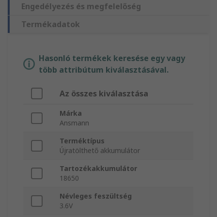
Engedélyezés és megfelelőség
Termékadatok
Hasonló termékek keresése egy vagy
több attribútum kiválasztásával.
Az összes kiválasztása
Márka
Ansmann
Terméktípus
Újratölthető akkumulátor
Tartozékakkumulátor
18650
Névleges feszültség
3.6V