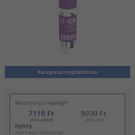
Kategória megtekintése
Részösszeg (1 egység)*
7110 Ft
9030 Ft
(ÁFA nélkül)
(ÁFÁ-val)
Add
Egység
to
Adja meg a mennyiséget