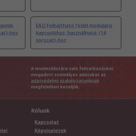
mógomb
EAO Felhajtható fedél moduláris
zat)-hoz
kapcsolóhoz, használható: (14
sorozat)-hoz
A levelezőlistára való feliratkozáskor
megadott személyes adatokat az
adatvédelmi szabályzatunknak
megfelelően kezeljük.
Rólunk
Kapcsolat
elei
Képviseletek