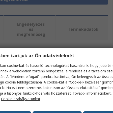
Engedélyezés
és
Termékadatok
megfelelőség
 attribútum kiválasztásával.
etben tartjuk az Ön adatvédelmét
ibútum
Érték
kon cookie-kat és hasonló technológiákat használunk, hogy jobb él
nnek a weboldalon történő böngészés, a rendelés és a tartalom sz
Schneider Electric
án. A "Mindent elfogad" gombra kattintva, Ön beleegyezik az össze
gú cookie feldolgozásába. A cookie-kat a "Cookie-k kezelése" gombr
ktípus
Nyomógomb sapka
a ki. Ha ezt nem szeretné, kattintson az "Összes elutasítása" gombra
ja a bizonyos funkciókhoz való hozzáférést. További információkért, 
tkezővel használható
9001K sorozat
a
Cookie-szabályzatunkat
.
színe
Vörös