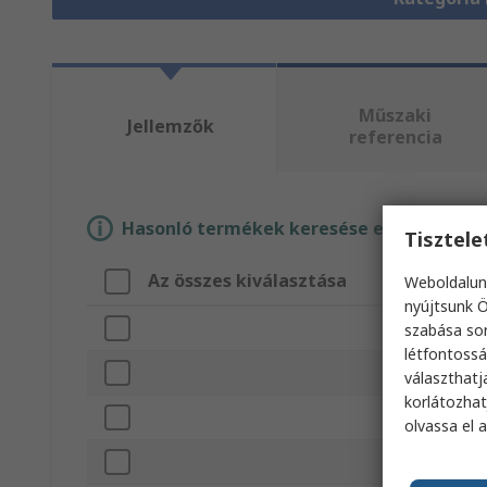
Műszaki
Jellemzők
referencia
Hasonló termékek keresése egy vagy több
Tisztel
Az összes kiválasztása
Attr
Weboldalun
nyújtsunk Ö
Márka
szabása sor
létfontossá
Termé
választhatj
korlátozhat
A köve
olvassa el 
Fedél 