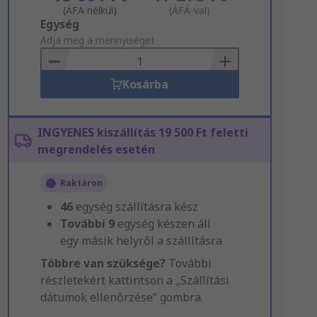
(ÁFA nélkül)
(ÁFÁ-val)
Add
Egység
to
Adja meg a mennyiséget
Basket
Kosárba
INGYENES kiszállítás 19 500 Ft feletti
megrendelés esetén
Raktáron
46
egység szállításra kész
További
9
egység készen áll
egy másik helyről a szállításra
Többre van szüksége?
További
részletekért kattintson a „Szállítási
dátumok ellenőrzése” gombra.