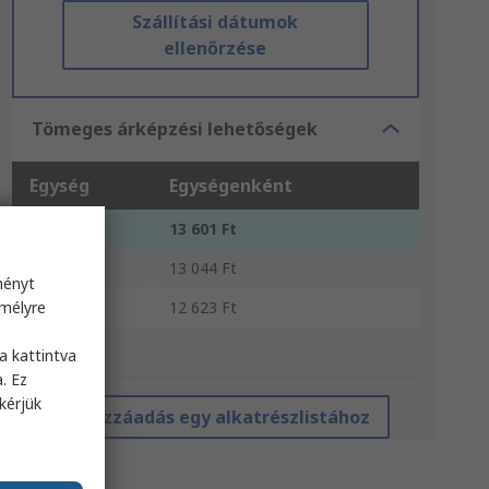
Szállítási dátumok
ellenőrzése
Tömeges árképzési lehetőségek
Egység
Egységenként
1 - 5
13 601 Ft
6 - 11
13 044 Ft
ményt
12 +
emélyre
12 623 Ft
s
*irányár
a kattintva
. Ez
kérjük
Hozzáadás egy alkatrészlistához