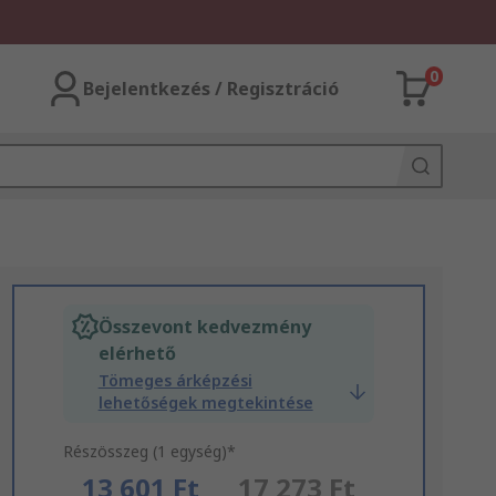
0
Bejelentkezés / Regisztráció
Összevont kedvezmény
elérhető
Tömeges árképzési
lehetőségek megtekintése
Részösszeg (1 egység)*
13 601 Ft
17 273 Ft