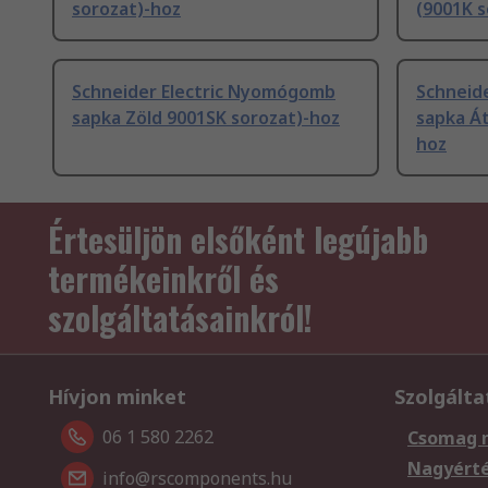
sorozat)-hoz
(9001K s
Schneider Electric Nyomógomb
Schneid
sapka Zöld 9001SK sorozat)-hoz
sapka Át
hoz
Értesüljön elsőként legújabb
termékeinkről és
szolgáltatásainkról!
Hívjon minket
Szolgálta
06 1 580 2262
Csomag 
Nagyért
info@rscomponents.hu