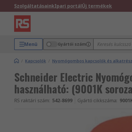
Szolgáltatásaink
Ipari portál
Új termékek
Menü
Gyártói szám
/
Kapcsolók
/
Nyomógombos kapcsolók és alkatrés
Schneider Electric Nyomóg
használható: (9001K soroza
RS raktári szám
:
542-8699
Gyártó cikkszáma
:
9001