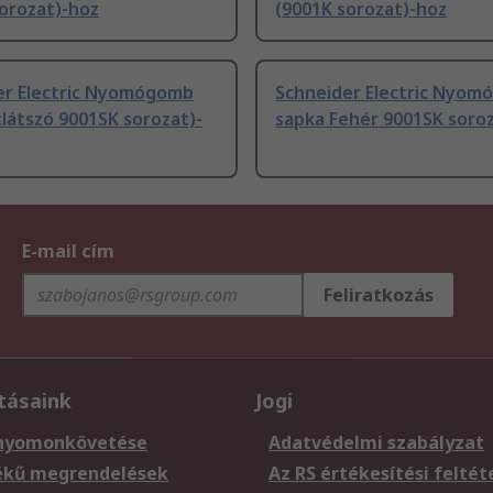
orozat)-hoz
(9001K sorozat)-hoz
er Electric Nyomógomb
Schneider Electric Nyo
látszó 9001SK sorozat)-
sapka Fehér 9001SK soro
E-mail cím
Feliratkozás
tásaink
Jogi
nyomonkövetése
Adatvédelmi szabályzat
ékű megrendelések
Az RS értékesítési feltét