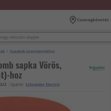
Csomagkövetés
zek
/
Kupakok nyomógombhoz
omb sapka Vörös,
t)-hoz
KU2
Gyártó
:
Schneider Electric