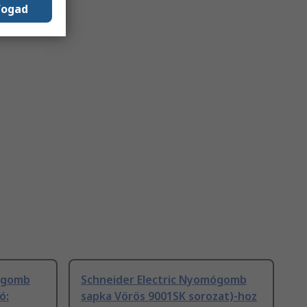
fogad
mógomb
Schneider Electric Nyomógomb
ó:
sapka Vörös 9001SK sorozat)-hoz