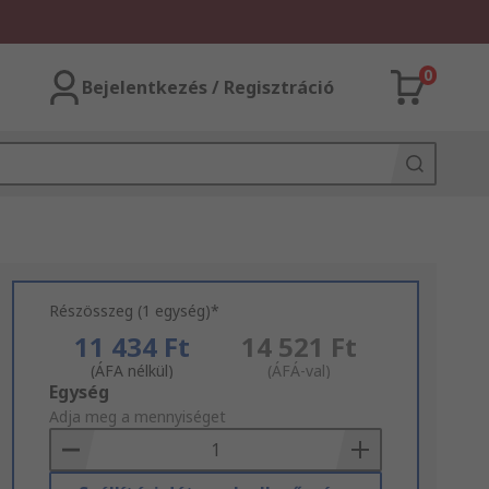
0
Bejelentkezés / Regisztráció
Részösszeg (1 egység)*
11 434 Ft
14 521 Ft
(ÁFA nélkül)
(ÁFÁ-val)
Add
Egység
to
Adja meg a mennyiséget
Basket