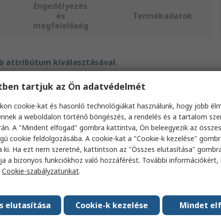
Engedélyezés
és
Termékadatok
megfelelőség
 attribútum kiválasztásával.
etben tartjuk az Ön adatvédelmét
ibútum
Érték
kon cookie-kat és hasonló technológiákat használunk, hogy jobb él
Stanley
nnek a weboldalon történő böngészés, a rendelés és a tartalom sz
án. A "Mindent elfogad" gombra kattintva, Ön beleegyezik az össze
típus
Véső
gú cookie feldolgozásába. A cookie-kat a "Cookie-k kezelése" gombr
szélessége
6mm
a ki. Ha ezt nem szeretné, kattintson az "Összes elutasítása" gombra
ja a bizonyos funkciókhoz való hozzáférést. További információkért, 
anyaga
Szénacél
a
Cookie-szabályzatunkat
.
ok száma
5
s elutasítása
Cookie-k kezelése
Mindet el
ípusa
DynaGrip Strike sapka