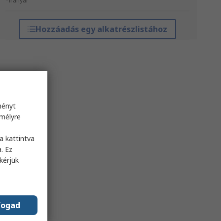
*irányár
Hozzáadás egy alkatrészlistához
ményt
emélyre
s
a kattintva
. Ez
kérjük
fogad