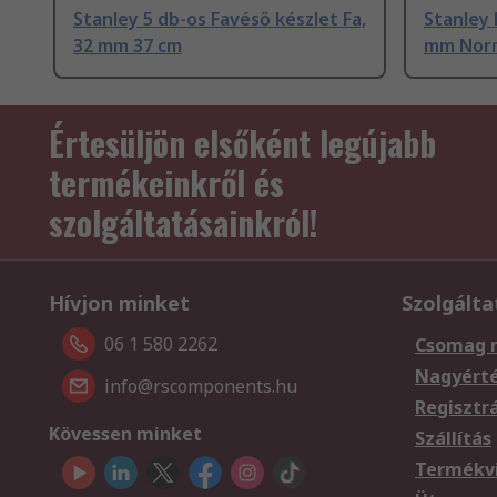
Stanley 5 db-os Favéső készlet Fa,
Stanley
32 mm 37 cm
mm Nor
Értesüljön elsőként legújabb
termékeinkről és
szolgáltatásainkról!
Hívjon minket
Szolgálta
06 1 580 2262
Csomag 
Nagyért
info@rscomponents.hu
Regisztr
Kövessen minket
Szállítás
Termékvi