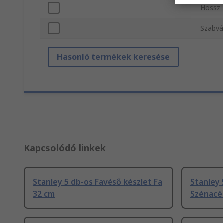
Hossz
Szabvá
Hasonló termékek keresése
Kapcsolódó linkek
Stanley 5 db-os Favéső készlet Fa
Stanley 
32 cm
Szénacé