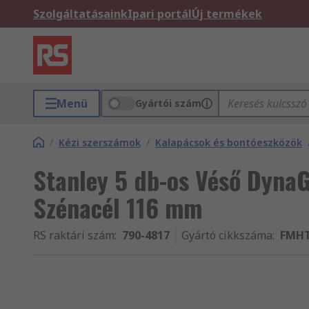
Szolgáltatásaink
Ipari portál
Új termékek
Menü
Gyártói szám
/
Kézi szerszámok
/
Kalapácsok és bontóeszközök
Stanley 5 db-os Véső DynaG
Szénacél 116 mm
RS raktári szám
:
790-4817
Gyártó cikkszáma
:
FMHT