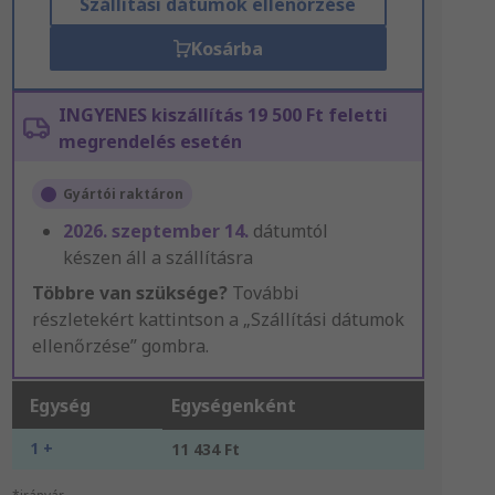
Szállítási dátumok ellenőrzése
Kosárba
INGYENES kiszállítás 19 500 Ft feletti
megrendelés esetén
Gyártói raktáron
2026. szeptember 14.
dátumtól
készen áll a szállításra
Többre van szüksége?
További
részletekért kattintson a „Szállítási dátumok
ellenőrzése” gombra.
Egység
Egységenként
1 +
11 434 Ft