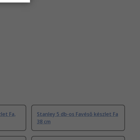
let Fa,
Stanley 5 db-os Favéső készlet Fa
38 cm