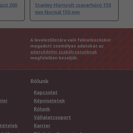
húzó 200
Stanley Hornyolt csavarhúzó 150
mm Normál 150 mm
A levelezőlistára való feliratkozáskor
megadott személyes adatokat az
adatvédelmi szabályzatunknak
megfelelően kezeljük.
Rólunk
Kapcsolat
elei
Képviseletek
Rólunk
Vállalatcsoport
tételek
Karrier