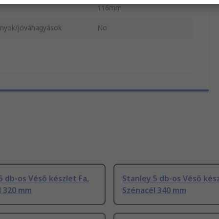
116mm
nyok/jóváhagyások
No
5 db-os Véső készlet Fa,
Stanley 5 db-os Véső kész
l 320 mm
Szénacél 340 mm