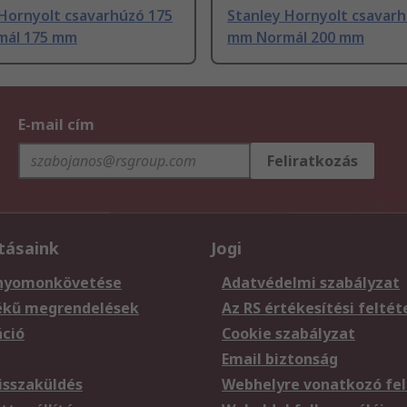
 Hornyolt csavarhúzó 175
Stanley Hornyolt csavar
mál 175 mm
mm Normál 200 mm
E-mail cím
Feliratkozás
tásaink
Jogi
nyomonkövetése
Adatvédelmi szabályzat
ékű megrendelések
Az RS értékesítési feltét
áció
Cookie szabályzat
Email biztonság
sszaküldés
Webhelyre vonatkozó fel