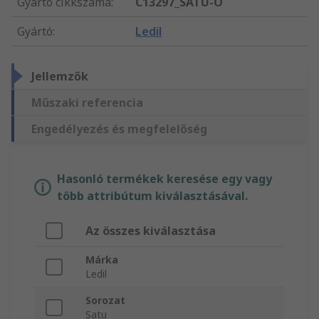
Gyártó cikkszáma
:
C13297_SATU-O
Gyártó
:
Ledil
Jellemzők
Műszaki referencia
Engedélyezés és megfelelőség
Hasonló termékek keresése egy vagy
több attribútum kiválasztásával.
Az összes kiválasztása
Márka
Ledil
Sorozat
Satu