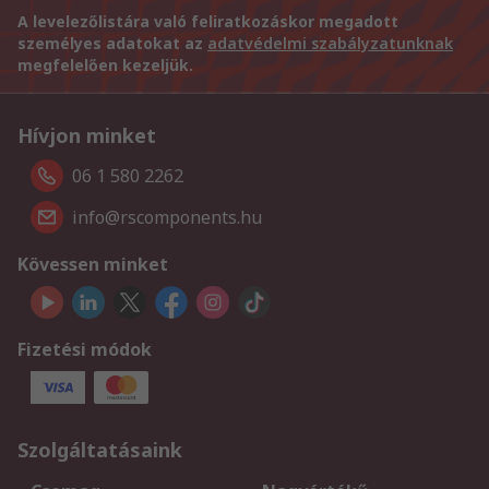
A levelezőlistára való feliratkozáskor megadott
személyes adatokat az
adatvédelmi szabályzatunknak
megfelelően kezeljük.
Hívjon minket
06 1 580 2262
info@rscomponents.hu
Kövessen minket
Fizetési módok
Szolgáltatásaink