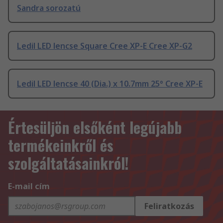
Sandra sorozatú
Ledil LED lencse Square Cree XP-E Cree XP-G2
Ledil LED lencse 40 (Dia.) x 10.7mm 25° Cree XP-E
Értesüljön elsőként legújabb
termékeinkről és
szolgáltatásainkról!
E-mail cím
Feliratkozás