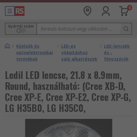
0
Gyártói szám
/
Kijelzők és
/
LED-es
/
LED-lencsék
optoelektronikai
világításhoz
és -
termékek
való alkatrészek
fényszórók
Ledil LED lencse, 21.8 x 8.9mm,
Round, használható: (Cree XB-D,
Cree XP-E, Cree XP-E2, Cree XP-G,
LG H35B0, LG H35C0,