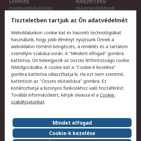
Csomag
Nagyértékű
nyomonkövetése
megrendelések
Regisztráció
Szállítás
Tiszteletben tartjuk az Ön adatvédelmét
Termékvisszaküldés
Ütemezett szállítás
Weboldalunkon cookie-kat és hasonló technológiákat
Szolgáltatások
használunk, hogy jobb élményt nyújtsunk Önnek a
weboldalon történő böngészés, a rendelés és a tartalom
Jogi
személyre szabása során. A "Mindent elfogad" gombra
kattintva, Ön beleegyezik az összes létfontosságú cookie
Adatvédelmi
Az RS értékesítési
feldolgozásába. A cookie-kat a "Cookie-k kezelése"
szabályzat
feltételei
gombra kattintva választhatja ki. Ha ezt nem szeretné,
Cookie szabályzat
Email biztonság
kattintson az "Összes elutasítása" gombra. Ez
Webhelyre vonatkozó
Weboldal felhasználói
korlátozhatja a bizonyos funkciókhoz való hozzáférést.
feltételek
szabályzata
További információkért, kérjük olvassa el a
Cookie-
szabályzatunkat
.
Rólunk
Mindet elfogad
Kapcsolat
Képviseletek
Rólunk
Vállalatcsoport
Cookie-k kezelése
Karrier
Díjak és elismerések