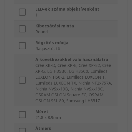
LED-ek száma objektívenként
1
Kibocsátási minta
Round
Rögzítés módja
Ragasztó, tű
A következőkkel való használatra
Cree XB-D, Cree XP-E, Cree XP-E2, Cree
XP-G, LG H35B0, LG H35C0, Lumileds
LUXEON H50-2, Lumileds LUXEON T,
Lumileds LUXEON TX, Nichia NF2x757A,
Nichia NVSxx19B, Nichia NVSxx19C,
OSRAM OSLON Square EC, OSRAM
OSLON SSL 80, Samsung LH351Z
Méret
21.8 x 8.9mm
Átmérő