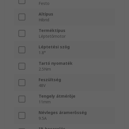
Festo
Altípus
Hibrid
Terméktípus
Léptetőmotor
Léptetési szög
1.8°
Tartó nyomaték
2.5Nm
Feszültség
48V
Tengely átmérője
11mm
Névleges áramerősség
9.5A
IP-besorolás