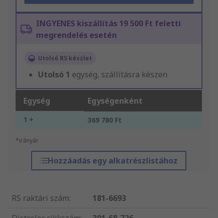
INGYENES kiszállítás 19 500 Ft feletti
megrendelés esetén
Utolsó RS készlet
Utolsó
1
egység, szállításra készen
Egység
Egységenként
1 +
369 780 Ft
*irányár
Hozzáadás egy alkatrészlistához
RS raktári szám
:
181-6693