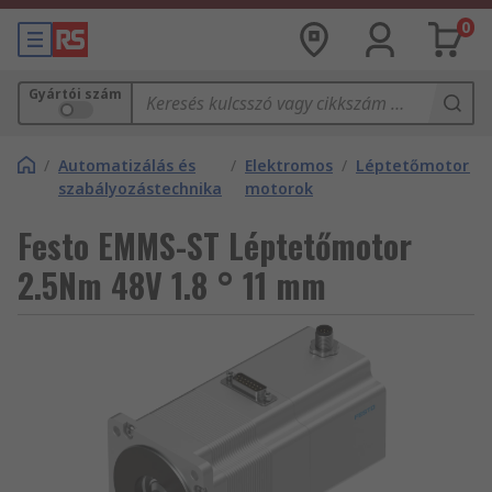
0
Gyártói szám
/
Automatizálás és
/
Elektromos
/
Léptetőmotorok
szabályozástechnika
motorok
Festo EMMS-ST Léptetőmotor
2.5Nm 48V 1.8 ° 11 mm