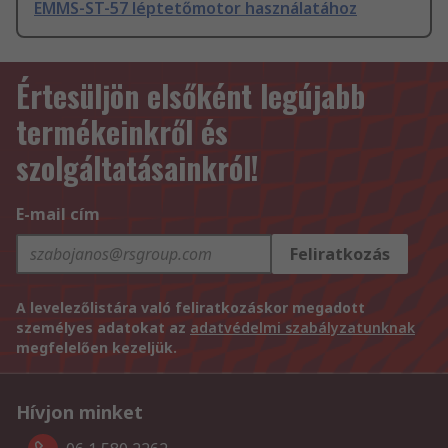
EMMS-ST-57 léptetőmotor használatához
Értesüljön elsőként legújabb
termékeinkről és
szolgáltatásainkról!
E-mail cím
Feliratkozás
A levelezőlistára való feliratkozáskor megadott
személyes adatokat az
adatvédelmi szabályzatunknak
megfelelően kezeljük.
Hívjon minket