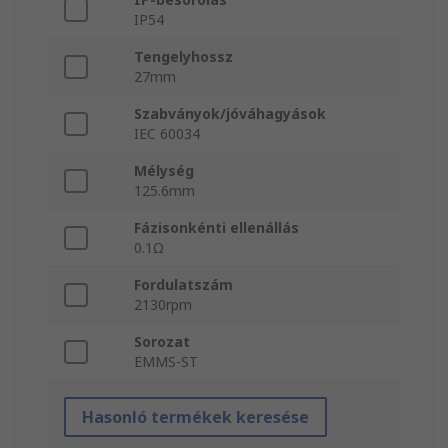
IP54
Tengelyhossz
27mm
Szabványok/jóváhagyások
IEC 60034
Mélység
125.6mm
Fázisonkénti ellenállás
0.1Ω
Fordulatszám
2130rpm
Sorozat
EMMS-ST
Hasonló termékek keresése