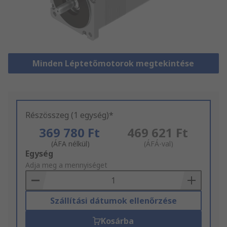
Minden Léptetőmotorok megtekintése
Részösszeg (1 egység)*
369 780 Ft
469 621 Ft
(ÁFA nélkül)
(ÁFÁ-val)
Add
Egység
to
Adja meg a mennyiséget
Basket
Szállítási dátumok ellenőrzése
Kosárba