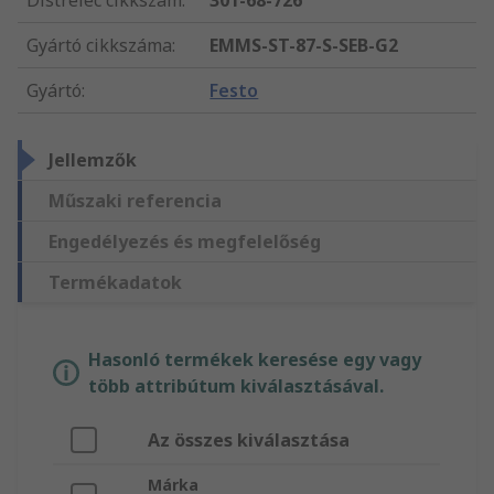
Distrelec cikkszám
:
301-68-726
Gyártó cikkszáma
:
EMMS-ST-87-S-SEB-G2
Gyártó
:
Festo
Jellemzők
Műszaki referencia
Engedélyezés és megfelelőség
Termékadatok
Hasonló termékek keresése egy vagy
több attribútum kiválasztásával.
Az összes kiválasztása
Márka