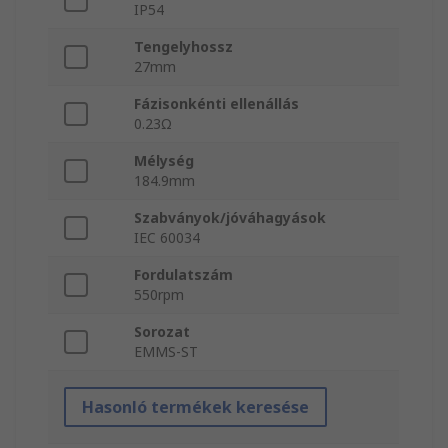
IP54
Tengelyhossz
27mm
Fázisonkénti ellenállás
0.23Ω
Mélység
184.9mm
Szabványok/jóváhagyások
IEC 60034
Fordulatszám
550rpm
Sorozat
EMMS-ST
Hasonló termékek keresése