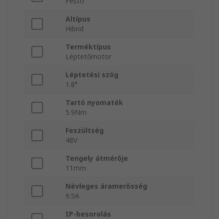
Festo
Altípus
Hibrid
Terméktípus
Léptetőmotor
Léptetési szög
1.8°
Tartó nyomaték
5.9Nm
Feszültség
48V
Tengely átmérője
11mm
Névleges áramerősség
9.5A
IP-besorolás