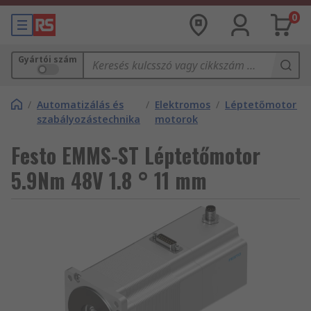
0
Gyártói szám
/
Automatizálás és
/
Elektromos
/
Léptetőmotorok
szabályozástechnika
motorok
Festo EMMS-ST Léptetőmotor
5.9Nm 48V 1.8 ° 11 mm