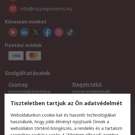
info@rscomponents.hu
Kövessen minket
Fizetési módok
Szolgáltatásaink
Csomag
Nagyértékű
nyomonkövetése
megrendelések
Regisztráció
Szállítás
Tiszteletben tartjuk az Ön adatvédelmét
Termékvisszaküldés
Ütemezett szállítás
Weboldalunkon cookie-kat és hasonló technológiákat
Szolgáltatások
használunk, hogy jobb élményt nyújtsunk Önnek a
weboldalon történő böngészés, a rendelés és a tartalom
Jogi
személyre szabása során. A "Mindent elfogad" gombra