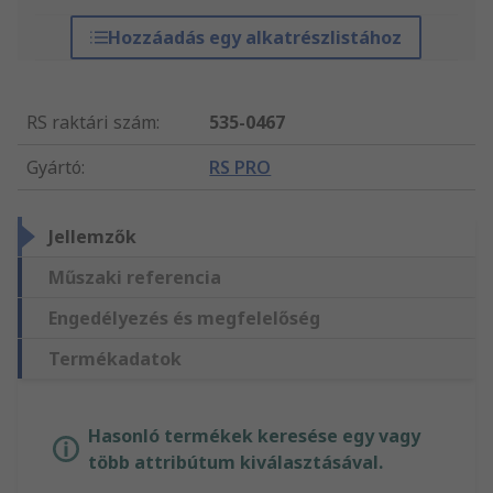
Hozzáadás egy alkatrészlistához
RS raktári szám
:
535-0467
Gyártó
:
RS PRO
Jellemzők
Műszaki referencia
Engedélyezés és megfelelőség
Termékadatok
Hasonló termékek keresése egy vagy
több attribútum kiválasztásával.