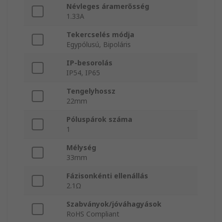
Névleges áramerősség
1.33A
Tekercselés módja
Egypólusú, Bipoláris
IP-besorolás
IP54, IP65
Tengelyhossz
22mm
Póluspárok száma
1
Mélység
33mm
Fázisonkénti ellenállás
2.1Ω
Szabványok/jóváhagyások
RoHS Compliant