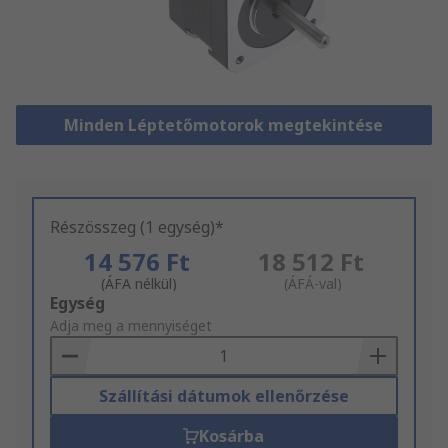
Minden Léptetőmotorok megtekintése
Részösszeg (1 egység)*
14 576 Ft
18 512 Ft
(ÁFA nélkül)
(ÁFÁ-val)
Add
Egység
to
Adja meg a mennyiséget
Basket
Szállítási dátumok ellenőrzése
Kosárba