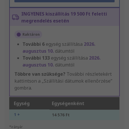
INGYENES kiszállítás 19 500 Ft feletti
megrendelés esetén
Raktáron
További
6
egység szállítása
2026.
augusztus 10.
dátumtól
További
133
egység szállítása
2026.
augusztus 10.
dátumtól
Többre van szüksége?
További részletekért
kattintson a „Szállítási dátumok ellenőrzése”
gombra.
Egység
Egységenként
1 +
14 576 Ft
*irányár