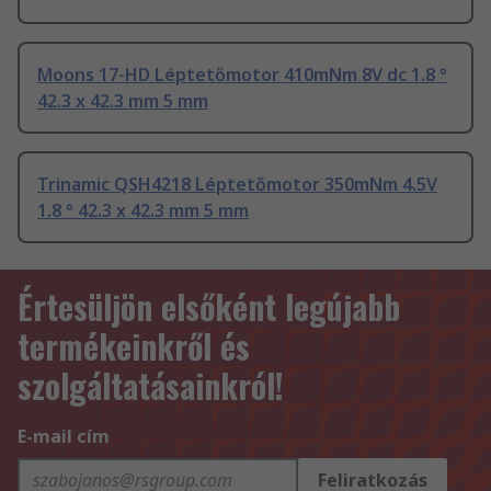
Moons 17-HD Léptetőmotor 410mNm 8V dc 1.8 °
42.3 x 42.3 mm 5 mm
Trinamic QSH4218 Léptetőmotor 350mNm 4.5V
1.8 ° 42.3 x 42.3 mm 5 mm
Értesüljön elsőként legújabb
termékeinkről és
szolgáltatásainkról!
E-mail cím
Feliratkozás