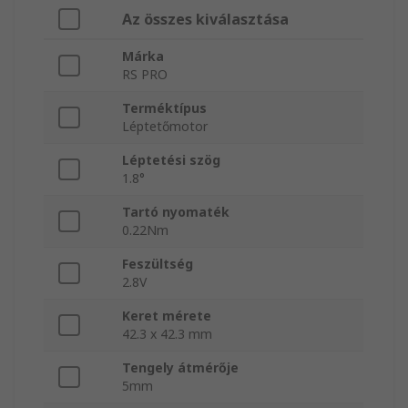
Az összes kiválasztása
Márka
RS PRO
Terméktípus
Léptetőmotor
Léptetési szög
1.8°
Tartó nyomaték
0.22Nm
Feszültség
2.8V
Keret mérete
42.3 x 42.3 mm
Tengely átmérője
5mm