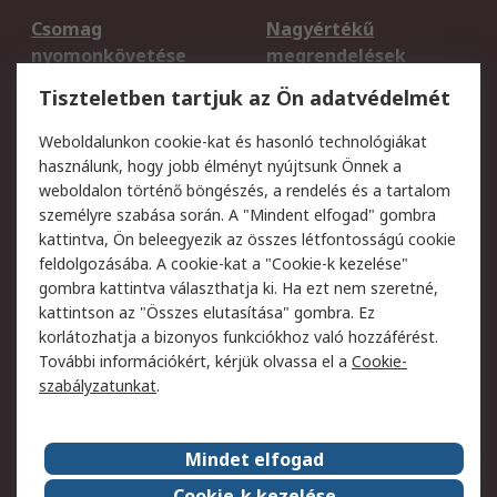
Csomag
Nagyértékű
nyomonkövetése
megrendelések
Regisztráció
Szállítás
Tiszteletben tartjuk az Ön adatvédelmét
Termékvisszaküldés
Ütemezett szállítás
Weboldalunkon cookie-kat és hasonló technológiákat
Szolgáltatások
használunk, hogy jobb élményt nyújtsunk Önnek a
weboldalon történő böngészés, a rendelés és a tartalom
Jogi
személyre szabása során. A "Mindent elfogad" gombra
kattintva, Ön beleegyezik az összes létfontosságú cookie
Adatvédelmi
Az RS értékesítési
feldolgozásába. A cookie-kat a "Cookie-k kezelése"
szabályzat
feltételei
gombra kattintva választhatja ki. Ha ezt nem szeretné,
Cookie szabályzat
Email biztonság
kattintson az "Összes elutasítása" gombra. Ez
Webhelyre vonatkozó
Weboldal felhasználói
korlátozhatja a bizonyos funkciókhoz való hozzáférést.
feltételek
szabályzata
További információkért, kérjük olvassa el a
Cookie-
szabályzatunkat
.
Rólunk
Mindet elfogad
Kapcsolat
Képviseletek
Rólunk
Vállalatcsoport
Cookie-k kezelése