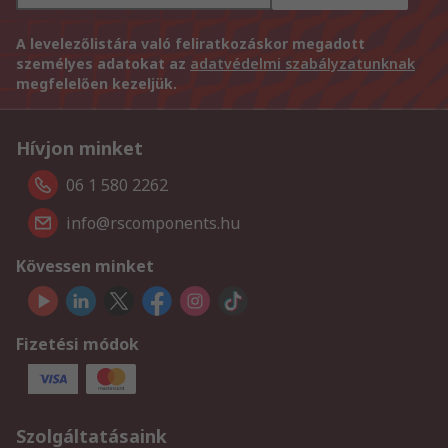
A levelezőlistára való feliratkozáskor megadott
személyes adatokat az
adatvédelmi szabályzatunknak
megfelelően kezeljük.
Hívjon minket
06 1 580 2262
info@rscomponents.hu
Kövessen minket
Fizetési módok
Szolgáltatásaink