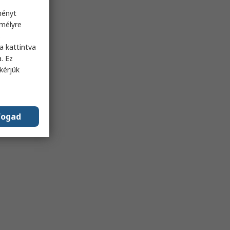
ményt
emélyre
s
a kattintva
. Ez
kérjük
fogad