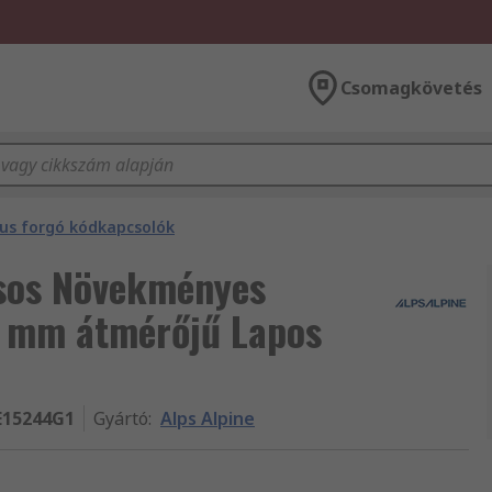
Csomagkövetés
us forgó kódkapcsolók
usos Növekményes
6 mm átmérőjű Lapos
E15244G1
Gyártó
:
Alps Alpine