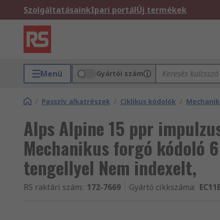
Szolgáltatásaink
Ipari portál
Új termékek
Menü
Gyártói szám
/
Passzív alkatrészek
/
Ciklikus kódolók
/
Mechanik
Alps Alpine 15 ppr impulz
Mechanikus forgó kódoló 
tengellyel Nem indexelt,
RS raktári szám
:
172-7669
Gyártó cikkszáma
:
EC11