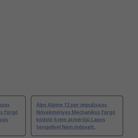
usos
Alps Alpine 12 ppr impulzusos
s forgó
Növekményes Mechanikus forgó
apos
kódoló 6 mm átmérőjű Lapos
tengellyel Nem indexelt,