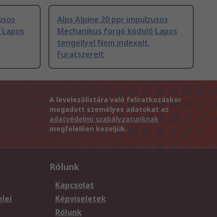
usos
Alps Alpine 20 ppr impulzusos
 Lapos
Mechanikus forgó kódoló Lapos
tengellyel Nem indexelt,
Furatszerelt
A levelezőlistára való feliratkozáskor
megadott személyes adatokat az
adatvédelmi szabályzatunknak
megfelelően kezeljük.
Rólunk
Kapcsolat
elei
Képviseletek
Rólunk