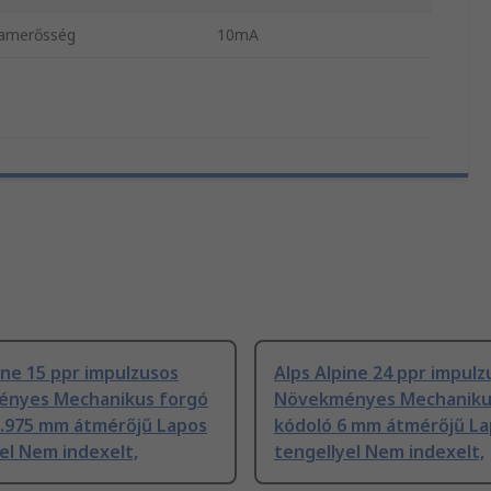
ramerősség
10mA
ine 15 ppr impulzusos
Alps Alpine 24 ppr impulz
nyes Mechanikus forgó
Növekményes Mechaniku
5.975 mm átmérőjű Lapos
kódoló 6 mm átmérőjű L
el Nem indexelt,
tengellyel Nem indexelt,