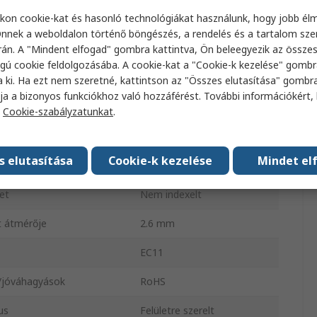
kon cookie-kat és hasonló technológiákat használunk, hogy jobb él
ája
Lapos
nnek a weboldalon történő böngészés, a rendelés és a tartalom sz
án. A "Mindent elfogad" gombra kattintva, Ön beleegyezik az össze
érője
6mm
gú cookie feldolgozásába. A cookie-kat a "Cookie-k kezelése" gombr
só
Növekményes
a ki. Ha ezt nem szeretné, kattintson az "Összes elutasítása" gombra
ja a bizonyos funkciókhoz való hozzáférést. További információkért, 
Digitális négyszöghullám
a
Cookie-szabályzatunkat
.
pusa
Furatszerelt
s elutasítása
Cookie-k kezelése
Mindet el
sz
20mm
et
Nem indexelt
t átmérője
2.6 mm
EC11
/jóváhagyások
RoHS
us
Felületre szerelt