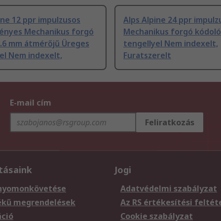
ine 12 ppr impulzusos
Alps Alpine 24 ppr impulz
nyes Mechanikus forgó
Mechanikus forgó kódoló
3.6 mm átmérőjű Üreges
tengellyel Nem indexelt,
el Nem indexelt,
Furatszerelt
E-mail cím
Feliratkozás
tásaink
Jogi
nyomonkövetése
Adatvédelmi szabályzat
ékű megrendelések
Az RS értékesítési feltét
áció
Cookie szabályzat