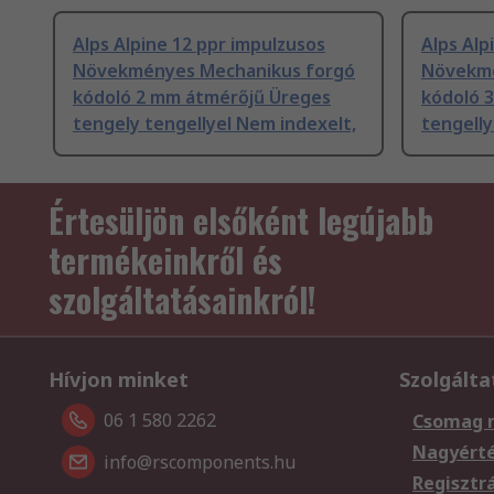
Alps Alpine 12 ppr impulzusos
Alps Alp
Növekményes Mechanikus forgó
Növekmé
kódoló 2 mm átmérőjű Üreges
kódoló 
tengely tengellyel Nem indexelt,
tengelly
Értesüljön elsőként legújabb
termékeinkről és
szolgáltatásainkról!
Hívjon minket
Szolgálta
06 1 580 2262
Csomag 
Nagyért
info@rscomponents.hu
Regisztr