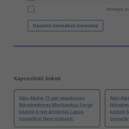
Névleges á
Hasonló termékek keresése
Kapcsolódó linkek
Alps Alpine 15 ppr impulzusos
Alps Alp
Növekményes Mechanikus forgó
Növekmé
kódoló 6 mm átmérőjű Lapos
kódoló 
tengellyel Nem indexelt,
tengelly