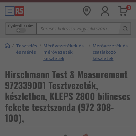
0
Gyártói szám
/
Tesztelés
/
Mérővezetékek és
/
Mérővezeték és
és mérés
mérővezeték
csatlakozó
készletek
készletek
Hirschmann Test & Measurement
972339001 Tesztvezeték,
készletben, KLEPS 2800 bilincses
fekete tesztszonda (972 308-
100),