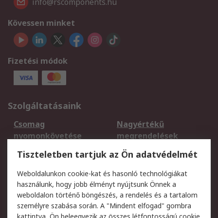
info@rscomponents.hu
Kövessen minket
Fizetési módok
Szolgáltatásaink
Csomag
Nagyértékű
nyomonkövetése
megrendelések
Regisztráció
Szállítás
Tiszteletben tartjuk az Ön adatvédelmét
Termékvisszaküldés
Ütemezett szállítás
Weboldalunkon cookie-kat és hasonló technológiákat
Szolgáltatások
használunk, hogy jobb élményt nyújtsunk Önnek a
weboldalon történő böngészés, a rendelés és a tartalom
Jogi
személyre szabása során. A "Mindent elfogad" gombra
kattintva, Ön beleegyezik az összes létfontosságú cookie