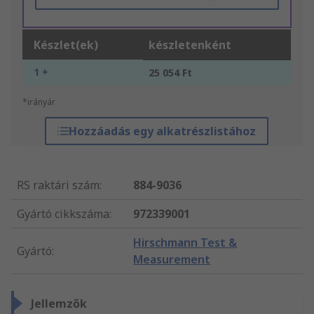
Készlet(ek)
készletenként
1 +
25 054 Ft
*irányár
Hozzáadás egy alkatrészlistához
RS raktári szám
:
884-9036
Gyártó cikkszáma
:
972339001
Hirschmann Test &
Gyártó
:
Measurement
Jellemzők