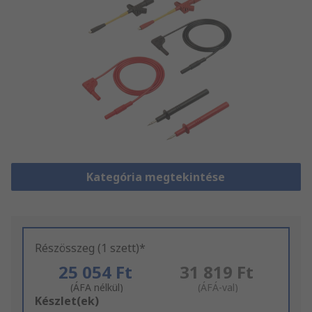
Kategória megtekintése
Részösszeg (1 szett)*
25 054 Ft
31 819 Ft
(ÁFA nélkül)
(ÁFÁ-val)
Add
Készlet(ek)