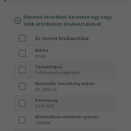
Hasonló termékek keresése egy vagy
több attribútum kiválasztásával.
Az összes kiválasztása
Márka
Druck
Terméktípus
Többfunkciós kalibrátor
Maximális feszültség mérés
30, 300V dc
Pontosság
0.005 %FS
Maximálisan mérhető nyomás
1000bar