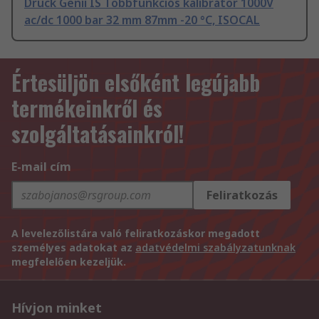
Druck Genii IS Többfunkciós kalibrátor 1000V
ac/dc 1000 bar 32 mm 87mm -20 °C, ISOCAL
Értesüljön elsőként legújabb
termékeinkről és
szolgáltatásainkról!
E-mail cím
Feliratkozás
A levelezőlistára való feliratkozáskor megadott
személyes adatokat az
adatvédelmi szabályzatunknak
megfelelően kezeljük.
Hívjon minket