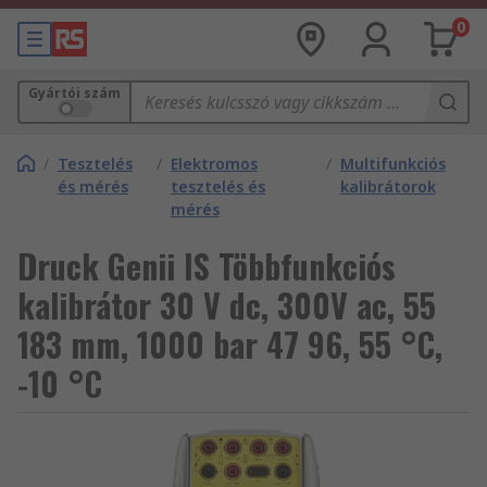
0
Gyártói szám
/
Tesztelés
/
Elektromos
/
Multifunkciós
és mérés
tesztelés és
kalibrátorok
mérés
Druck Genii IS Többfunkciós
kalibrátor 30 V dc, 300V ac, 55
183 mm, 1000 bar 47 96, 55 °C,
-10 °C