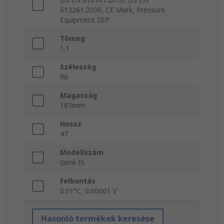
613261:2006, CE Mark, Pressure
Equipment SEP
Tömeg
1.1
Szélesség
96
Magasság
183mm
Hossz
47
Modellszám
Genii IS
Felbontás
0.01°C, 0.00001 V
Hasonló termékek keresése