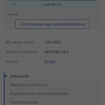
1 +
3 028 601 Ft
*irányár
Hozzáadás egy alkatrészlistához
RS raktári szám
:
123-6022
Gyártó cikkszáma
:
DPI620G-IS-L
Gyártó
:
Druck
Jellemzők
Műszaki referencia
Engedélyezés és megfelelőség
Termékadatok