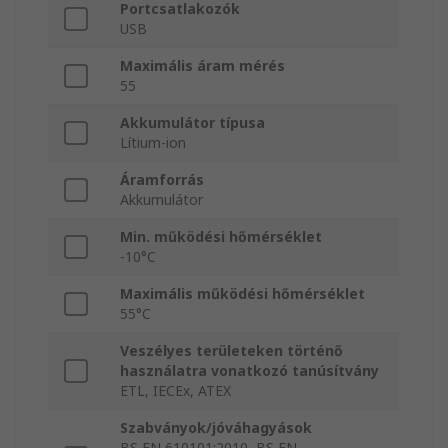
Portcsatlakozók
USB
Maximális áram mérés
55
Akkumulátor típusa
Lítium-ion
Áramforrás
Akkumulátor
Min. működési hőmérséklet
-10°C
Maximális működési hőmérséklet
55°C
Veszélyes területeken történő
használatra vonatkozó tanúsítvány
ETL, IECEx, ATEX
Szabványok/jóváhagyások
BS EN 610101:2010, BS EN