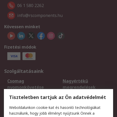
06 1 580 2262
info@rscomponents.hu
Kövessen minket
Fizetési módok
Szolgáltatásaink
Csomag
Nagyértékű
nyomonkövetése
megrendelések
Regisztráció
Szállítás
Tiszteletben tartjuk az Ön adatvédelmét
Termékvisszaküldés
Ütemezett szállítás
Weboldalunkon cookie-kat és hasonló technológiákat
Szolgáltatások
használunk, hogy jobb élményt nyújtsunk Önnek a