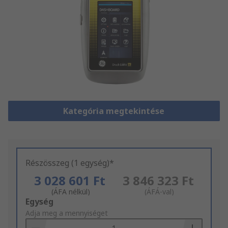
Kategória megtekintése
Részösszeg (1 egység)*
3 028 601 Ft
3 846 323 Ft
(ÁFA nélkül)
(ÁFÁ-val)
Add
Egység
to
Adja meg a mennyiséget
Basket