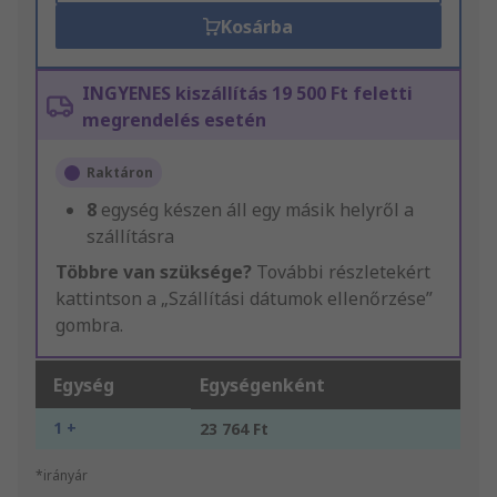
Kosárba
INGYENES kiszállítás 19 500 Ft feletti
megrendelés esetén
Raktáron
8
egység készen áll egy másik helyről a
szállításra
Többre van szüksége?
További részletekért
kattintson a „Szállítási dátumok ellenőrzése”
gombra.
Egység
Egységenként
1 +
23 764 Ft
*irányár