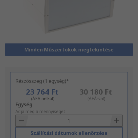
Minden Műszertokok megtekintése
Részösszeg (1 egység)*
23 764 Ft
30 180 Ft
(ÁFA nélkül)
(ÁFÁ-val)
Add
Egység
to
Adja meg a mennyiséget
Basket
Szállítási dátumok ellenőrzése