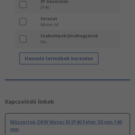
IP-besorolás
IP40
Sorozat
Motec M
Szabványok/jóváhagyások
No
Hasonló termékek keresése
Kapcsolódó linkek
Műszertok OKW Motec M IP40 Fehér 50 mm 140
mm