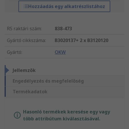
Hozzáadás egy alkatrészlistához
RS raktári szám
:
838-473
Gyártó cikkszáma
:
B3020137+ 2 x B3120120
Gyártó
:
OKW
Jellemzők
Engedélyezés és megfelelőség
Termékadatok
Hasonló termékek keresése egy vagy
több attribútum kiválasztásával.