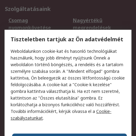
Szolgáltatásaink
Csomag
Nagyértékű
nyomonkövetése
megrendelések
Regisztráció
Szállítás
Tiszteletben tartjuk az Ön adatvédelmét
Termékvisszaküldés
Ütemezett szállítás
Weboldalunkon cookie-kat és hasonló technológiákat
Szolgáltatások
használunk, hogy jobb élményt nyújtsunk Önnek a
weboldalon történő böngészés, a rendelés és a tartalom
Jogi
személyre szabása során. A "Mindent elfogad" gombra
kattintva, Ön beleegyezik az összes létfontosságú cookie
Adatvédelmi
Az RS értékesítési
feldolgozásába. A cookie-kat a "Cookie-k kezelése"
szabályzat
feltételei
gombra kattintva választhatja ki. Ha ezt nem szeretné,
Cookie szabályzat
Email biztonság
kattintson az "Összes elutasítása" gombra. Ez
Webhelyre vonatkozó
Weboldal felhasználói
korlátozhatja a bizonyos funkciókhoz való hozzáférést.
feltételek
szabályzata
További információkért, kérjük olvassa el a
Cookie-
szabályzatunkat
.
Rólunk