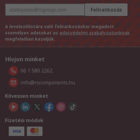
Feliratkozás
A levelezőlistára való feliratkozáskor megadott
személyes adatokat az
adatvédelmi szabályzatunknak
megfelelően kezeljük.
Hívjon minket
06 1 580 2262
info@rscomponents.hu
Kövessen minket
Fizetési módok