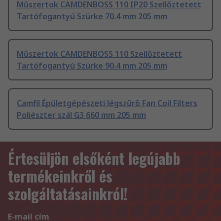
Műszertok CAMDENBOSS 110 IP20 Szellőztetett
Tartófogantyú Szürke 70.4 mm 205 mm
Műszertok CAMDENBOSS 110 Szellőztetett
Tartófogantyú Szürke 90.4 mm 205 mm
Camfil Épületgépészeti légszűrő Fan Coil Filters
Poliészter szál G3 660 mm 205 mm
Értesüljön elsőként legújabb
termékeinkről és
szolgáltatásainkról!
E-mail cím