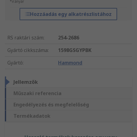
*irányár
Hozzáadás egy alkatrészlistához
RS raktári szám
:
254-2686
Gyártó cikkszáma
:
1598GSGYPBK
Gyártó
:
Hammond
Jellemzők
Műszaki referencia
Engedélyezés és megfelelőség
Termékadatok