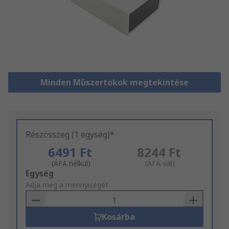
Minden Műszertokok megtekintése
Részösszeg (1 egység)*
6491 Ft
8244 Ft
(ÁFA nélkül)
(ÁFÁ-val)
Add
Egység
to
Adja meg a mennyiséget
Basket
Kosárba