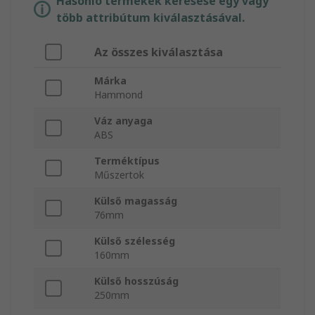
Hasonló termékek keresése egy vagy
több attribútum kiválasztásával.
Az összes kiválasztása
Márka
Hammond
Váz anyaga
ABS
Terméktípus
Műszertok
Külső magasság
76mm
Külső szélesség
160mm
Külső hosszúság
250mm