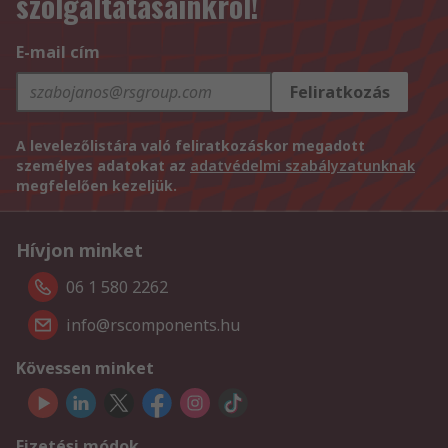
szolgáltatásainkról!
E-mail cím
Feliratkozás
A levelezőlistára való feliratkozáskor megadott
személyes adatokat az
adatvédelmi szabályzatunknak
megfelelően kezeljük.
Hívjon minket
06 1 580 2262
info@rscomponents.hu
Kövessen minket
Fizetési módok