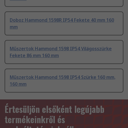
Doboz Hammond 1598R IP54 Fekete 40 mm 160
mm
Műszertok Hammond 1598 IP54 Világosszürke
Fekete 86 mm 160 mm
Műszertok Hammond 1598 IP54 Szürke 160 mm,
160 mm
Értesüljön elsőként legújabb
termékeinkről és