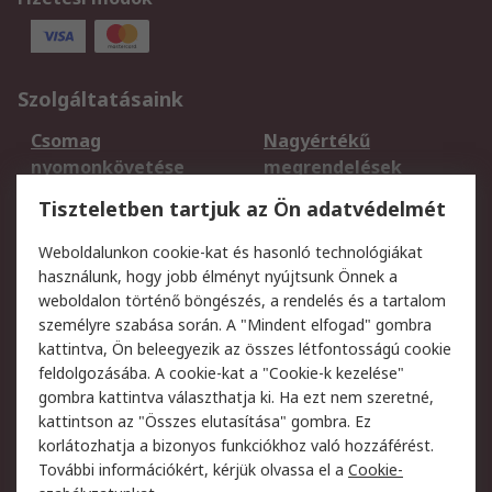
Szolgáltatásaink
Csomag
Nagyértékű
nyomonkövetése
megrendelések
Regisztráció
Szállítás
Tiszteletben tartjuk az Ön adatvédelmét
Termékvisszaküldés
Ütemezett szállítás
Weboldalunkon cookie-kat és hasonló technológiákat
Szolgáltatások
használunk, hogy jobb élményt nyújtsunk Önnek a
weboldalon történő böngészés, a rendelés és a tartalom
Jogi
személyre szabása során. A "Mindent elfogad" gombra
kattintva, Ön beleegyezik az összes létfontosságú cookie
Adatvédelmi
Az RS értékesítési
feldolgozásába. A cookie-kat a "Cookie-k kezelése"
szabályzat
feltételei
gombra kattintva választhatja ki. Ha ezt nem szeretné,
Cookie szabályzat
Email biztonság
kattintson az "Összes elutasítása" gombra. Ez
Webhelyre vonatkozó
Weboldal felhasználói
korlátozhatja a bizonyos funkciókhoz való hozzáférést.
feltételek
szabályzata
További információkért, kérjük olvassa el a
Cookie-