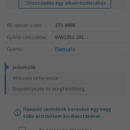
Hozzáadás egy alkatrészlistához
RS raktári szám
:
273-0999
Gyártó cikkszáma
:
WW2352-2XL
Gyártó
:
Flamsafe
Jellemzők
Műszaki referencia
Engedélyezés és megfelelőség
Hasonló termékek keresése egy vagy
több attribútum kiválasztásával.