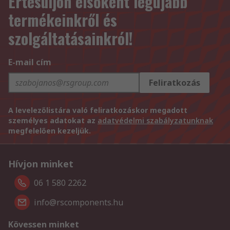
Értesüljön elsőként legújabb
termékeinkről és
szolgáltatásainkról!
E-mail cím
Feliratkozás
A levelezőlistára való feliratkozáskor megadott
személyes adatokat az
adatvédelmi szabályzatunknak
megfelelően kezeljük.
Hívjon minket
06 1 580 2262
info@rscomponents.hu
Kövessen minket