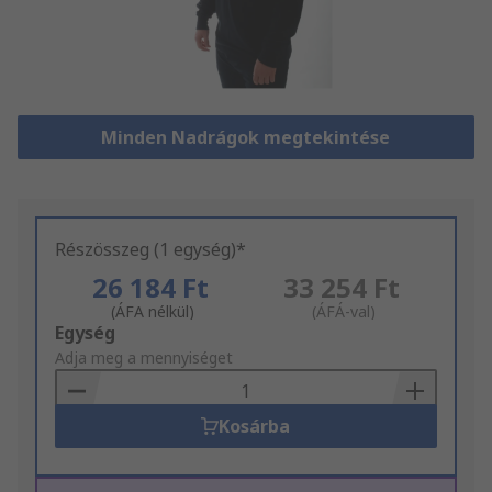
Minden Nadrágok megtekintése
Részösszeg (1 egység)*
26 184 Ft
33 254 Ft
(ÁFA nélkül)
(ÁFÁ-val)
Add
Egység
to
Adja meg a mennyiséget
Basket
Kosárba