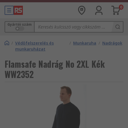
0
Gyártói szám
/
Védőfelszerelés és
/
Munkaruha
/
Nadrágok
munkaruházat
Flamsafe Nadrág No 2XL Kék
WW2352