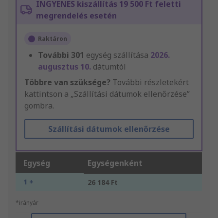
INGYENES kiszállítás 19 500 Ft feletti
megrendelés esetén
Raktáron
További
301
egység szállítása
2026.
augusztus 10.
dátumtól
Többre van szüksége?
További részletekért
kattintson a „Szállítási dátumok ellenőrzése”
gombra.
Szállítási dátumok ellenőrzése
Egység
Egységenként
1 +
26 184 Ft
*irányár