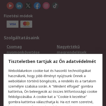
Fizetési módok
Szolgáltatásaink
Csomag
Nagyértékű
nyomonkövetése
megrendelések
Regisztráció
Szállítás
Tiszteletben tartjuk az Ön adatvédelmét
Termékvisszaküldés
Ütemezett szállítás
Weboldalunkon cookie-kat és hasonló technológiákat
Szolgáltatások
használunk, hogy jobb élményt nyújtsunk Önnek a
weboldalon történő böngészés, a rendelés és a tartalom
Jogi
személyre szabása során. A "Mindent elfogad" gombra
kattintva, Ön beleegyezik az összes létfontosságú cookie
Adatvédelmi
Az RS értékesítési
feldolgozásába. A cookie-kat a "Cookie-k kezelése"
szabályzat
feltételei
gombra kattintva választhatja ki. Ha ezt nem szeretné,
Cookie szabályzat
Email biztonság