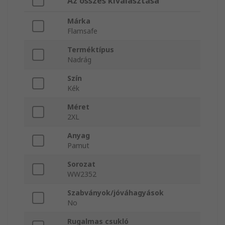
Az összes kiválasztása
Márka
Flamsafe
Terméktípus
Nadrág
Szín
Kék
Méret
2XL
Anyag
Pamut
Sorozat
WW2352
Szabványok/jóváhagyások
No
Rugalmas csukló