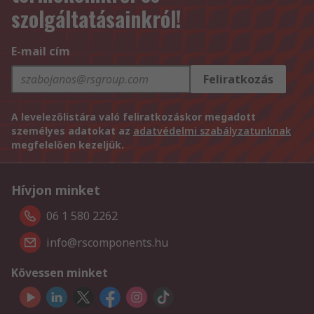
szolgáltatásainkról!
E-mail cím
Feliratkozás
A levelezőlistára való feliratkozáskor megadott
személyes adatokat az
adatvédelmi szabályzatunknak
megfelelően kezeljük.
Hívjon minket
06 1 580 2262
info@rscomponents.hu
Kövessen minket