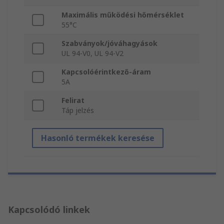
Maximális működési hőmérséklet
55°C
Szabványok/jóváhagyások
UL 94-V0, UL 94-V2
Kapcsolóérintkező-áram
5A
Felirat
Táp jelzés
Hasonló termékek keresése
Kapcsolódó linkek