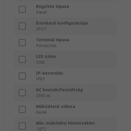
Rögzítés típusa
Panel
Érintkező konfigurációja
SPDT
Terminál típusa
Forrasztás
LED színe
Zöld
IP-besorolás
IP67
AC kontaktfeszültség
250V ac
Működtető stílusa
Kerek
Min. működési hőmérséklet
-20°C