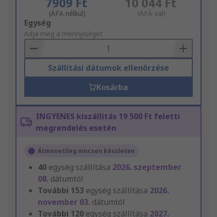
7909 Ft
10 044 Ft
(ÁFA nélkül)
(ÁFÁ-val)
Add
Egység
to
Adja meg a mennyiséget
Basket
Szállítási dátumok ellenőrzése
Kosárba
INGYENES kiszállítás 19 500 Ft feletti
megrendelés esetén
Átmenetileg nincsen készleten
40
egység szállítása
2026. szeptember
08.
dátumtól
További
153
egység szállítása
2026.
november 03.
dátumtól
További
120
egység szállítása
2027.