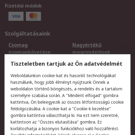
Fizetési módok
Szolgáltatásaink
Csomag
Nagyértékű
nyomonkövetése
megrendelések
Regisztráció
Szállítás
Tiszteletben tartjuk az Ön adatvédelmét
Termékvisszaküldés
Ütemezett szállítás
Weboldalunkon cookie-kat és hasonló technológiákat
Szolgáltatások
használunk, hogy jobb élményt nyújtsunk Önnek a
weboldalon történő böngészés, a rendelés és a tartalom
Jogi
személyre szabása során. A "Mindent elfogad" gombra
kattintva, Ön beleegyezik az összes létfontosságú cookie
Adatvédelmi
Az RS értékesítési
feldolgozásába. A cookie-kat a "Cookie-k kezelése"
szabályzat
feltételei
gombra kattintva választhatja ki. Ha ezt nem szeretné,
Cookie szabályzat
Email biztonság
kattintson az "Összes elutasítása" gombra. Ez
Webhelyre vonatkozó
Weboldal felhasználói
korlátozhatja a bizonyos funkciókhoz való hozzáférést.