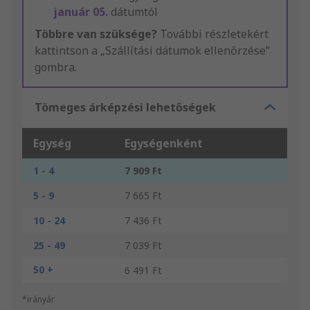
január 05.
dátumtól
Többre van szüksége?
További részletekért
kattintson a „Szállítási dátumok ellenőrzése”
gombra.
Tömeges árképzési lehetőségek
Egység
Egységenként
1 - 4
7 909 Ft
5 - 9
7 665 Ft
10 - 24
7 436 Ft
25 - 49
7 039 Ft
50 +
6 491 Ft
*irányár