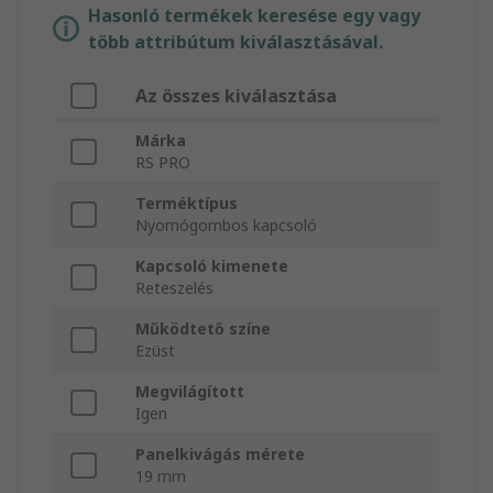
Hasonló termékek keresése egy vagy
több attribútum kiválasztásával.
Az összes kiválasztása
Márka
RS PRO
Terméktípus
Nyomógombos kapcsoló
Kapcsoló kimenete
Reteszelés
Működtető színe
Ezüst
Megvilágított
Igen
Panelkivágás mérete
19 mm