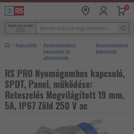
0
Gyártói szám
/
Kapcsolók
/
Nyomógombos
/
Nyomógombos
kapcsolók és
kapcsolók
alkatrészek
RS PRO Nyomógombos kapcsoló,
SPDT, Panel, müködése:
Reteszelés Megvilágított 19 mm,
5A, IP67 Zöld 250 V ac