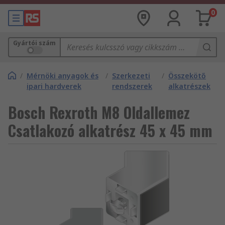
0
Gyártói szám
/
Mérnöki anyagok és
/
Szerkezeti
/
Összekötő
ipari hardverek
rendszerek
alkatrészek
Bosch Rexroth M8 Oldallemez
Csatlakozó alkatrész 45 x 45 mm