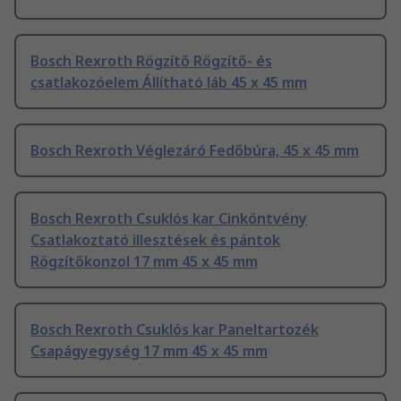
Bosch Rexroth Rögzítő Rögzítő- és
csatlakozóelem Állítható láb 45 x 45 mm
Bosch Rexroth Véglezáró Fedőbúra, 45 x 45 mm
Bosch Rexroth Csuklós kar Cinköntvény
Csatlakoztató illesztések és pántok
Rögzítőkonzol 17 mm 45 x 45 mm
Bosch Rexroth Csuklós kar Paneltartozék
Csapágyegység 17 mm 45 x 45 mm