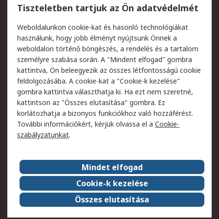
Regisztráció
Szállítás
Tiszteletben tartjuk az Ön adatvédelmét
Termékvisszaküldés
Ütemezett szállítás
Weboldalunkon cookie-kat és hasonló technológiákat
Szolgáltatások
használunk, hogy jobb élményt nyújtsunk Önnek a
weboldalon történő böngészés, a rendelés és a tartalom
Jogi
személyre szabása során. A "Mindent elfogad" gombra
kattintva, Ön beleegyezik az összes létfontosságú cookie
Adatvédelmi
Az RS értékesítési
feldolgozásába. A cookie-kat a "Cookie-k kezelése"
szabályzat
feltételei
gombra kattintva választhatja ki. Ha ezt nem szeretné,
Cookie szabályzat
Email biztonság
kattintson az "Összes elutasítása" gombra. Ez
Webhelyre vonatkozó
Weboldal felhasználói
korlátozhatja a bizonyos funkciókhoz való hozzáférést.
feltételek
szabályzata
További információkért, kérjük olvassa el a
Cookie-
szabályzatunkat
.
Rólunk
Mindet elfogad
Kapcsolat
Képviseletek
Rólunk
Vállalatcsoport
Cookie-k kezelése
Karrier
Díjak és elismerések
Összes elutasítása
ESG globális célok