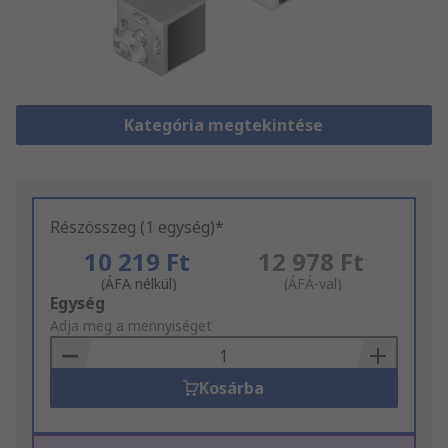
Kategória megtekintése
Részösszeg (1 egység)*
10 219 Ft
12 978 Ft
(ÁFA nélkül)
(ÁFÁ-val)
Add
Egység
to
Adja meg a mennyiséget
Basket
Kosárba