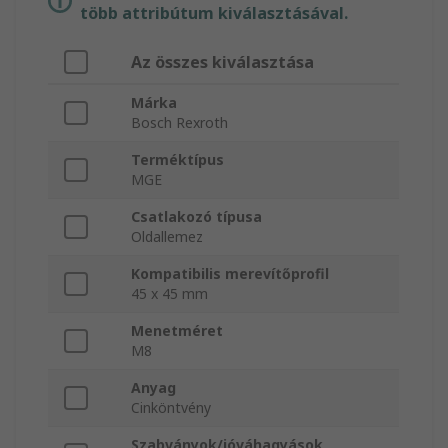
több attribútum kiválasztásával.
Az összes kiválasztása
Márka
Bosch Rexroth
Terméktípus
MGE
Csatlakozó típusa
Oldallemez
Kompatibilis merevítőprofil
45 x 45 mm
Menetméret
M8
Anyag
Cinköntvény
Szabványok/jóváhagyások