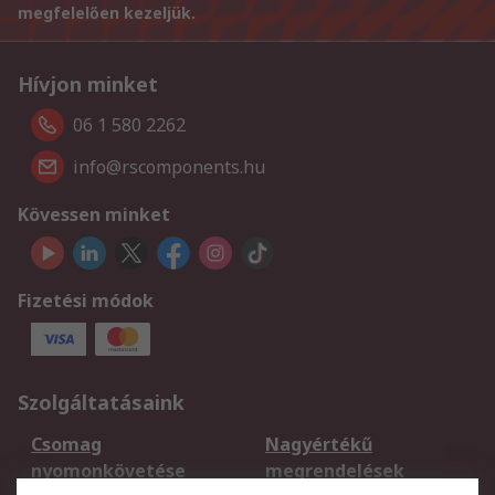
megfelelően kezeljük.
Hívjon minket
06 1 580 2262
info@rscomponents.hu
Kövessen minket
Fizetési módok
Szolgáltatásaink
Csomag
Nagyértékű
nyomonkövetése
megrendelések