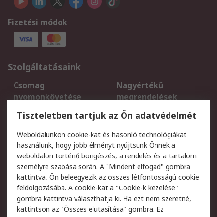
Fizetési módok
Szolgáltatásaink
Csomag
Nagyértékű
nyomonkövetése
megrendelések
Regisztráció
Szállítás
Tiszteletben tartjuk az Ön adatvédelmét
Termékvisszaküldés
Ütemezett szállítás
Weboldalunkon cookie-kat és hasonló technológiákat
Szolgáltatások
használunk, hogy jobb élményt nyújtsunk Önnek a
weboldalon történő böngészés, a rendelés és a tartalom
Jogi
személyre szabása során. A "Mindent elfogad" gombra
kattintva, Ön beleegyezik az összes létfontosságú cookie
Adatvédelmi
Az RS értékesítési
feldolgozásába. A cookie-kat a "Cookie-k kezelése"
szabályzat
feltételei
gombra kattintva választhatja ki. Ha ezt nem szeretné,
Cookie szabályzat
Email biztonság
kattintson az "Összes elutasítása" gombra. Ez