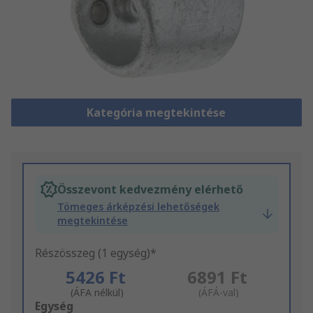
Kategória megtekintése
Összevont kedvezmény elérhető
Tömeges árképzési lehetőségek
megtekintése
Részösszeg (1 egység)*
5426 Ft
6891 Ft
(ÁFA nélkül)
(ÁFÁ-val)
Add
Egység