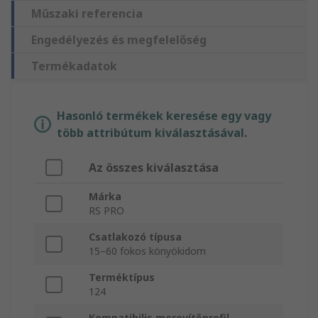
Műszaki referencia
Engedélyezés és megfelelőség
Termékadatok
Hasonló termékek keresése egy vagy
több attribútum kiválasztásával.
Az összes kiválasztása
Márka
RS PRO
Csatlakozó típusa
15–60 fokos könyökidom
Terméktípus
124
Kompatibilis merevítőprofil