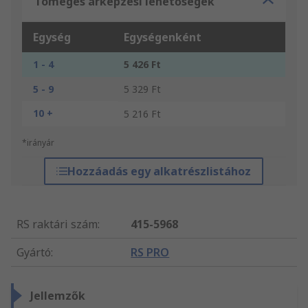
Tömeges árképzési lehetőségek
Egység
Egységenként
1 - 4
5 426 Ft
5 - 9
5 329 Ft
10 +
5 216 Ft
*irányár
Hozzáadás egy alkatrészlistához
RS raktári szám
:
415-5968
Gyártó
:
RS PRO
Jellemzők