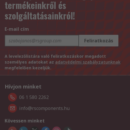
termékeinkről és
szolgáltatásainkról!
E-mail cím
Feliratkozás
A levelezőlistára való feliratkozáskor megadott
személyes adatokat az
adatvédelmi szabályzatunknak
megfelelően kezeljük.
Hívjon minket
06 1 580 2262
info@rscomponents.hu
Kövessen minket