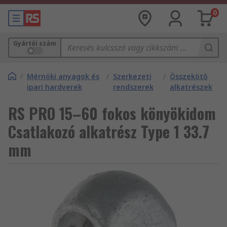
0
Gyártói szám
/
Mérnöki anyagok és
/
Szerkezeti
/
Összekötő
ipari hardverek
rendszerek
alkatrészek
RS PRO 15–60 fokos könyökidom
Csatlakozó alkatrész Type 1 33.7
mm