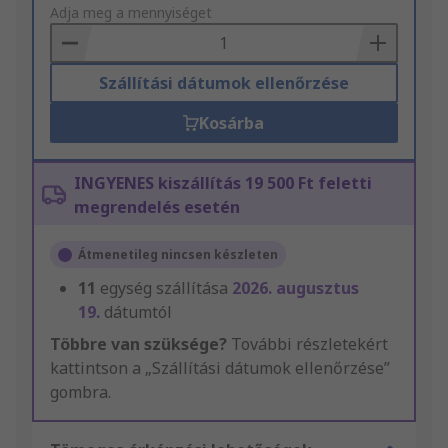
to
Adja meg a mennyiséget
Basket
Szállítási dátumok ellenőrzése
Kosárba
INGYENES kiszállítás 19 500 Ft feletti
megrendelés esetén
Átmenetileg nincsen készleten
11
egység szállítása
2026. augusztus
19.
dátumtól
Többre van szüksége?
További részletekért
kattintson a „Szállítási dátumok ellenőrzése”
gombra.