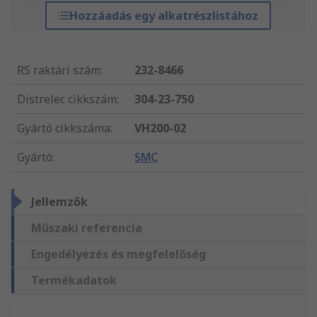
Hozzáadás egy alkatrészlistához
RS raktári szám
:
232-8466
Distrelec cikkszám
:
304-23-750
Gyártó cikkszáma
:
VH200-02
Gyártó
:
SMC
Jellemzők
Műszaki referencia
Engedélyezés és megfelelőség
Termékadatok