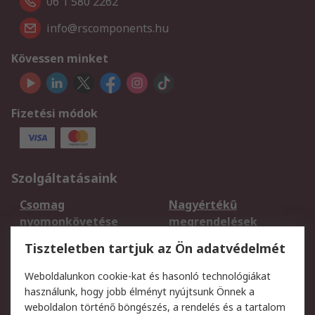
06 1 580 2262
info@rscomponents.hu
Kövessen minket
Fizetési módok
Szolgáltatásaink
Csomag
Nagyértékű
nyomonkövetése
megrendelések
Regisztráció
Szállítás
Tiszteletben tartjuk az Ön adatvédelmét
Termékvisszaküldés
Ütemezett szállítás
Weboldalunkon cookie-kat és hasonló technológiákat
Szolgáltatások
használunk, hogy jobb élményt nyújtsunk Önnek a
weboldalon történő böngészés, a rendelés és a tartalom