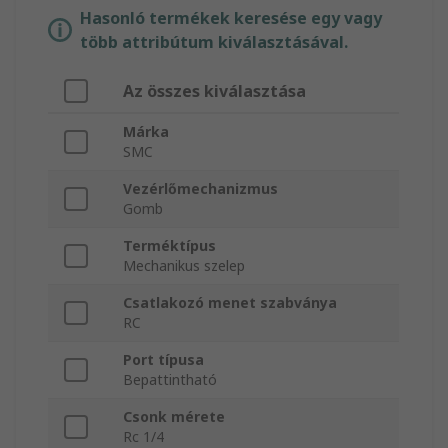
Hasonló termékek keresése egy vagy
több attribútum kiválasztásával.
Az összes kiválasztása
Márka
SMC
Vezérlőmechanizmus
Gomb
Terméktípus
Mechanikus szelep
Csatlakozó menet szabványa
RC
Port típusa
Bepattintható
Csonk mérete
Rc 1/4