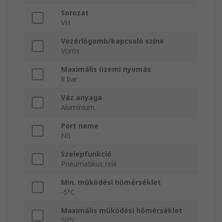
Sorozat
VH
Vezérlőgomb/kapcsoló színe
Vörös
Maximális üzemi nyomás
8 bar
Váz anyaga
Alumínium
Port neme
Nő
Szelepfunkció
Pneumatikus relé
Min. működési hőmérséklet
-5°C
Maximális működési hőmérséklet
50°C