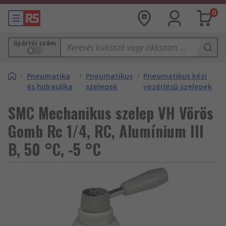
0
Gyártói szám
/
Pneumatika
/
Pneumatikus
/
Pneumatikus kézi
és hidraulika
szelepek
vezérlésű szelepek
SMC Mechanikus szelep VH Vörös
Gomb Rc 1/4, RC, Alumínium III
B, 50 °C, -5 °C