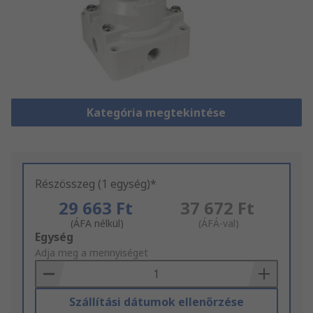
Kategória megtekintése
Részösszeg (1 egység)*
29 663 Ft
37 672 Ft
(ÁFA nélkül)
(ÁFÁ-val)
Add
Egység
to
Adja meg a mennyiséget
Basket
Szállítási dátumok ellenőrzése