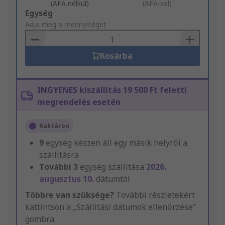
(ÁFA nélkül)
(ÁFÁ-val)
Add
Egység
to
Adja meg a mennyiséget
Basket
Kosárba
INGYENES kiszállítás 19 500 Ft feletti
megrendelés esetén
Raktáron
9
egység készen áll egy másik helyről a
szállításra
További
3
egység szállítása
2026.
augusztus 10.
dátumtól
Többre van szüksége?
További részletekért
kattintson a „Szállítási dátumok ellenőrzése”
gombra.