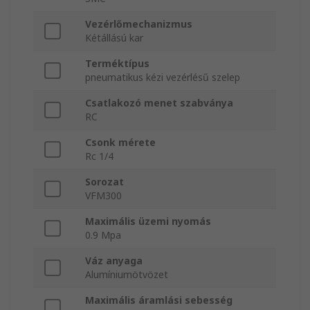
Vezérlőmechanizmus
Kétállású kar
Terméktípus
pneumatikus kézi vezérlésű szelep
Csatlakozó menet szabványa
RC
Csonk mérete
Rc 1/4
Sorozat
VFM300
Maximális üzemi nyomás
0.9 Mpa
Váz anyaga
Alumíniumötvözet
Maximális áramlási sebesség