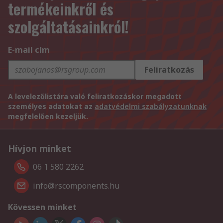
termékeinkről és
szolgáltatásainkról!
E-mail cím
Feliratkozás
A levelezőlistára való feliratkozáskor megadott
személyes adatokat az
adatvédelmi szabályzatunknak
megfelelően kezeljük.
Hívjon minket
06 1 580 2262
info@rscomponents.hu
Kövessen minket