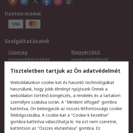
Fizetési módok
Szolgáltatásaink
Csomag
Nagyértékű
nyomonkövetése
megrendelések
Regisztráció
Szállítás
Tiszteletben tartjuk az Ön adatvédelmét
Termékvisszaküldés
Ütemezett szállítás
Weboldalunkon cookie-kat és hasonló technológiákat
Szolgáltatások
használunk, hogy jobb élményt nyújtsunk Önnek a
weboldalon történő böngészés, a rendelés és a tartalom
Jogi
személyre szabása során. A "Mindent elfogad" gombra
kattintva, Ön beleegyezik az összes létfontosságú cookie
Adatvédelmi
Az RS értékesítési
feldolgozásába. A cookie-kat a "Cookie-k kezelése"
szabályzat
feltételei
gombra kattintva választhatja ki. Ha ezt nem szeretné,
Cookie szabályzat
Email biztonság
kattintson az "Összes elutasítása" gombra. Ez