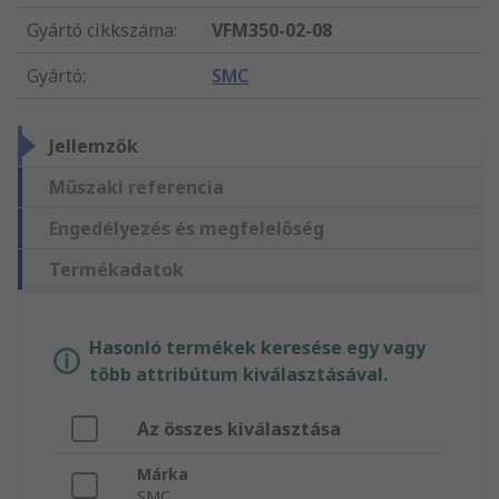
Gyártó cikkszáma
:
VFM350-02-08
Gyártó
:
SMC
Jellemzők
Műszaki referencia
Engedélyezés és megfelelőség
Termékadatok
Hasonló termékek keresése egy vagy
több attribútum kiválasztásával.
Az összes kiválasztása
Márka
SMC