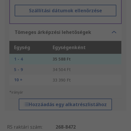
Szállítási dátumok ellenőrzése
Tömeges árképzési lehetőségek
Egység
Egységenként
1 - 4
35 588 Ft
5 - 9
34 504 Ft
10 +
33 390 Ft
*irányár
Hozzáadás egy alkatrészlistához
RS raktári szám
:
268-8472