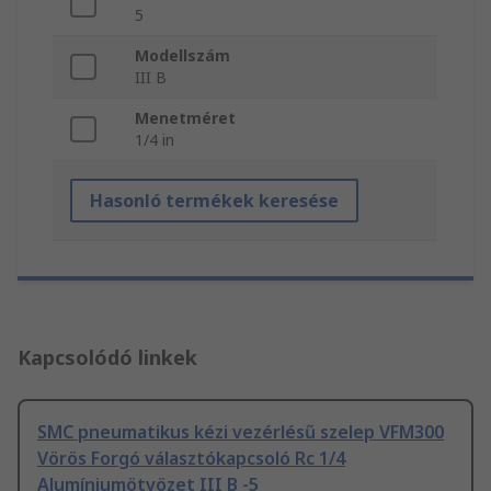
5
Modellszám
III B
Menetméret
1/4 in
Hasonló termékek keresése
Kapcsolódó linkek
SMC pneumatikus kézi vezérlésű szelep VFM300
Vörös Forgó választókapcsoló Rc 1/4
Alumíniumötvözet III B -5