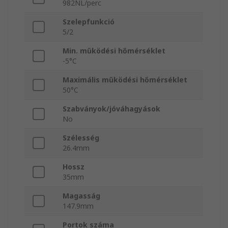
982NL/perc
Szelepfunkció
5/2
Min. működési hőmérséklet
-5°C
Maximális működési hőmérséklet
50°C
Szabványok/jóváhagyások
No
Szélesség
26.4mm
Hossz
35mm
Magasság
147.9mm
Portok száma