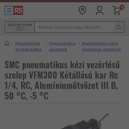
0
Gyártói szám
/
Pneumatika
/
Pneumatikus
/
Pneumatikus kézi
és hidraulika
szelepek
vezérlésű szelepek
SMC pneumatikus kézi vezérlésű
szelep VFM300 Kétállású kar Rc
1/4, RC, Alumíniumötvözet III B,
50 °C, -5 °C