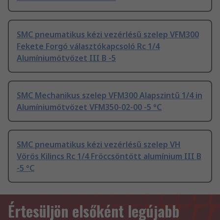
SMC pneumatikus kézi vezérlésű szelep VFM300
Fekete Forgó választókapcsoló Rc 1/4
Alumíniumötvözet III B -5
SMC Mechanikus szelep VFM300 Alapszintű 1/4 in
Alumíniumötvözet VFM350-02-00 -5 °C
SMC pneumatikus kézi vezérlésű szelep VH
Vörös Kilincs Rc 1/4 Fröccsöntött alumínium III B
-5 °C
Értesüljön elsőként legújabb