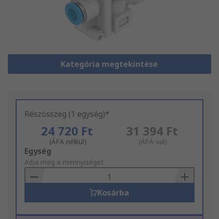
Kategória megtekintése
Részösszeg (1 egység)*
24 720 Ft
31 394 Ft
(ÁFA nélkül)
(ÁFÁ-val)
Add
Egység
to
Adja meg a mennyiséget
Basket
Kosárba