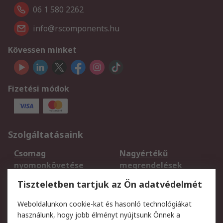
06 1 580 2262
info@rscomponents.hu
Kövessen minket
Fizetési módok
Szolgáltatásaink
Csomag
Nagyértékű
nyomonkövetése
megrendelések
Regisztráció
Szállítás
Tiszteletben tartjuk az Ön adatvédelmét
Termékvisszaküldés
Ütemezett szállítás
Weboldalunkon cookie-kat és hasonló technológiákat
Szolgáltatások
használunk, hogy jobb élményt nyújtsunk Önnek a