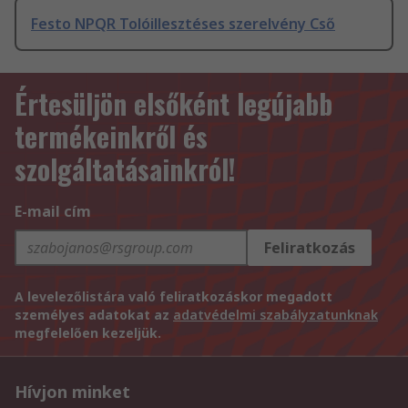
Festo NPQR Tolóillesztéses szerelvény Cső
Értesüljön elsőként legújabb
termékeinkről és
szolgáltatásainkról!
E-mail cím
Feliratkozás
A levelezőlistára való feliratkozáskor megadott
személyes adatokat az
adatvédelmi szabályzatunknak
megfelelően kezeljük.
Hívjon minket