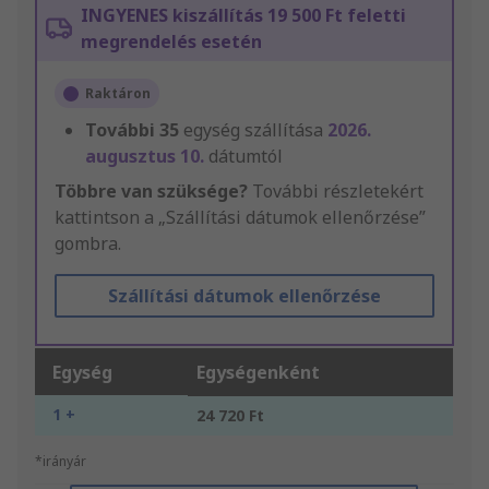
INGYENES kiszállítás 19 500 Ft feletti
megrendelés esetén
Raktáron
További
35
egység szállítása
2026.
augusztus 10.
dátumtól
Többre van szüksége?
További részletekért
kattintson a „Szállítási dátumok ellenőrzése”
gombra.
Szállítási dátumok ellenőrzése
Egység
Egységenként
1 +
24 720 Ft
*irányár