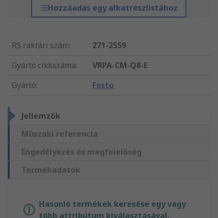
Hozzáadás egy alkatrészlistához
RS raktári szám
:
271-2559
Gyártó cikkszáma
:
VRPA-CM-Q8-E
Gyártó
:
Festo
Jellemzők
Műszaki referencia
Engedélyezés és megfelelőség
Termékadatok
Hasonló termékek keresése egy vagy
több attribútum kiválasztásával.