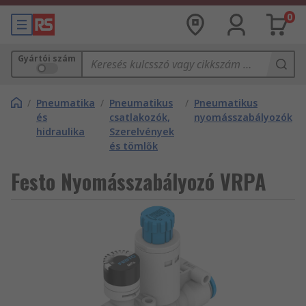
0
Gyártói szám
/
Pneumatika
/
Pneumatikus
/
Pneumatikus
és
csatlakozók,
nyomásszabályozók
hidraulika
Szerelvények
és tömlők
Festo Nyomásszabályozó VRPA