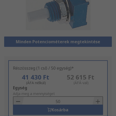
Minden Potenciométerek megtekintése
Részösszeg (1 cső / 50 egység)*
41 430 Ft
52 615 Ft
(ÁFA nélkül)
(ÁFÁ-val)
Add
Egység
to
Adja meg a mennyiséget
Basket
Kosárba