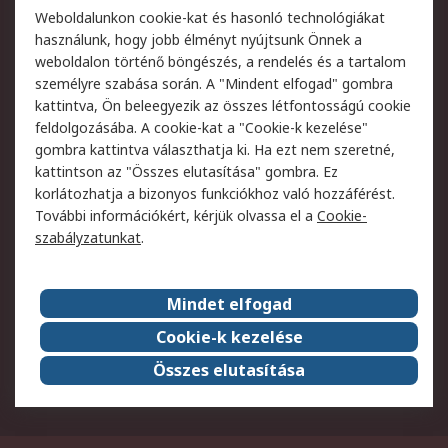
Weboldalunkon cookie-kat és hasonló technológiákat
Szolgáltatások
használunk, hogy jobb élményt nyújtsunk Önnek a
weboldalon történő böngészés, a rendelés és a tartalom
Jogi
személyre szabása során. A "Mindent elfogad" gombra
kattintva, Ön beleegyezik az összes létfontosságú cookie
Adatvédelmi
Az RS értékesítési
feldolgozásába. A cookie-kat a "Cookie-k kezelése"
szabályzat
feltételei
gombra kattintva választhatja ki. Ha ezt nem szeretné,
Cookie szabályzat
Email biztonság
kattintson az "Összes elutasítása" gombra. Ez
Webhelyre vonatkozó
Weboldal felhasználói
korlátozhatja a bizonyos funkciókhoz való hozzáférést.
feltételek
szabályzata
További információkért, kérjük olvassa el a
Cookie-
szabályzatunkat
.
Rólunk
Mindet elfogad
Kapcsolat
Képviseletek
Rólunk
Vállalatcsoport
Cookie-k kezelése
Karrier
Díjak és elismerések
Összes elutasítása
ESG globális célok