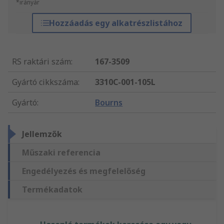
*irányár
Hozzáadás egy alkatrészlistához
RS raktári szám
:
167-3509
Gyártó cikkszáma
:
3310C-001-105L
Gyártó
:
Bourns
Jellemzők
Műszaki referencia
Engedélyezés és megfelelőség
Termékadatok