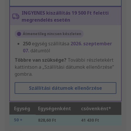
INGYENES kiszállítás 19 500 Ft feletti
megrendelés esetén
Átmenetileg nincsen készleten
250
egység szállítása
2026. szeptember
07.
dátumtól
Többre van szüksége?
További részletekért
kattintson a „Szállítási dátumok ellenőrzése”
gombra.
Szállítási dátumok ellenőrzése
Egység
Egységenként
csövenként*
50 +
828,60 Ft
41 430 Ft