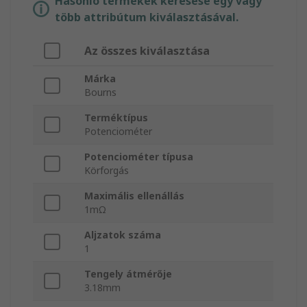
Hasonló termékek keresése egy vagy
több attribútum kiválasztásával.
Az összes kiválasztása
Márka
Bourns
Terméktípus
Potenciométer
Potenciométer típusa
Körforgás
Maximális ellenállás
1mΩ
Aljzatok száma
1
Tengely átmérője
3.18mm