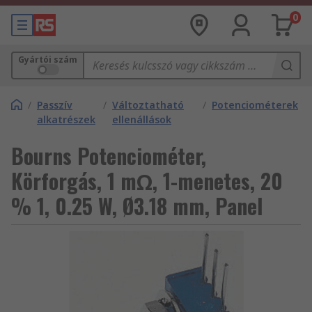
0
Gyártói szám
/
Passzív
/
Változtatható
/
Potenciométerek
alkatrészek
ellenállások
Bourns Potenciométer,
Körforgás, 1 mΩ, 1-menetes, 20
% 1, 0.25 W, Ø3.18 mm, Panel