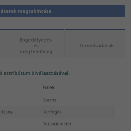
éterek megtekintése
Engedélyezés
és
Termékadatok
megfelelőség
 attribútum kiválasztásával.
Érték
Bourns
 típusa
Körforgás
Potenciométer