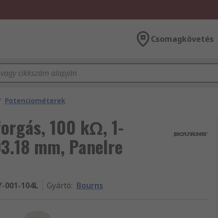
Csomagkövetés
/
Potenciométerek
orgás, 100 kΩ, 1-
Ø3.18 mm, Panelre
Y-001-104L
Gyártó
:
Bourns