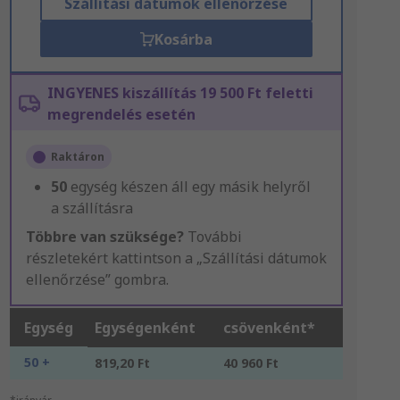
Szállítási dátumok ellenőrzése
Kosárba
INGYENES kiszállítás 19 500 Ft feletti
megrendelés esetén
Raktáron
50
egység készen áll egy másik helyről
a szállításra
Többre van szüksége?
További
részletekért kattintson a „Szállítási dátumok
ellenőrzése” gombra.
Egység
Egységenként
csövenként*
50 +
819,20 Ft
40 960 Ft