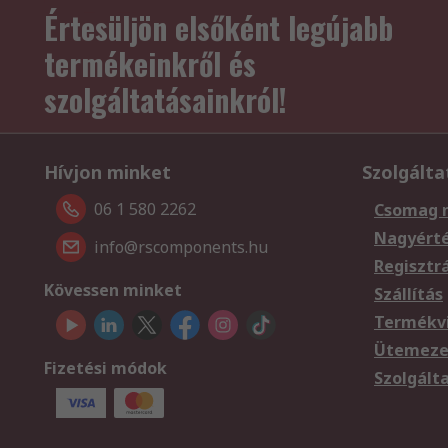
Értesüljön elsőként legújabb
termékeinkről és
szolgáltatásainkról!
Hívjon minket
Szolgálta
06 1 580 2262
Csomag 
Nagyért
info@rscomponents.hu
Regisztr
Kövessen minket
Szállítás
Termékvi
Ütemezet
Fizetési módok
Szolgált