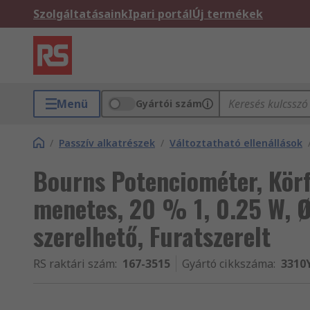
Szolgáltatásaink
Ipari portál
Új termékek
Menü
Gyártói szám
/
Passzív alkatrészek
/
Változtatható ellenállások
Bourns Potenciométer, Körf
menetes, 20 % 1, 0.25 W, 
szerelhető, Furatszerelt
RS raktári szám
:
167-3515
Gyártó cikkszáma
:
3310