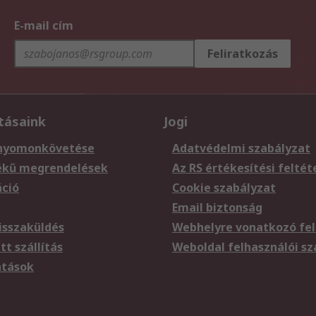
E-mail cím
Feliratkozás
tásaink
Jogi
nyomonkövetése
Adatvédelmi szabályzat
ékű megrendelések
Az RS értékesítési feltét
áció
Cookie szabályzat
Email biztonság
sszaküldés
Webhelyre vonatkozó fel
t szállítás
Weboldal felhasználói s
atások