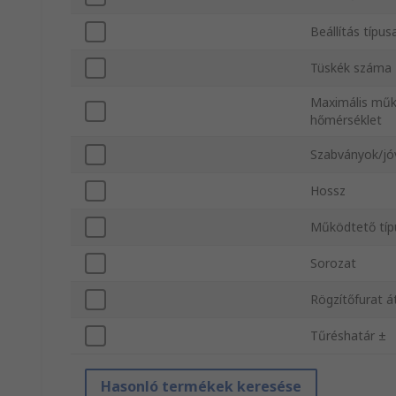
Beállítás típus
Tüskék száma
Maximális műk
hőmérséklet
Szabványok/j
Hossz
Működtető típ
Sorozat
Rögzítőfurat 
Tűréshatár ±
Hasonló termékek keresése