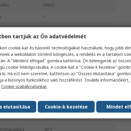
állás
100kΩ
a
1
ője
3.18mm
etben tartjuk az Ön adatvédelmét
a
1
kon cookie-kat és hasonló technológiákat használunk, hogy jobb él
sítmény
0.25W
nnek a weboldalon történő böngészés, a rendelés és a tartalom sz
án. A "Mindent elfogad" gombra kattintva, Ön beleegyezik az össze
azó
Lineáris
gú cookie feldolgozásába. A cookie-kat a "Cookie-k kezelése" gombr
a ki. Ha ezt nem szeretné, kattintson az "Összes elutasítása" gombra
Elektromos áramot vezető
ja a bizonyos funkciókhoz való hozzáférést. További információkért, 
műanyag
a
Cookie-szabályzatunkat
.
a
Panelre szerelhető, Furatszerelt
PC érintkező
s elutasítása
Cookie-k kezelése
Mindet el
12.7mm
 hőmérséklet
-40°C