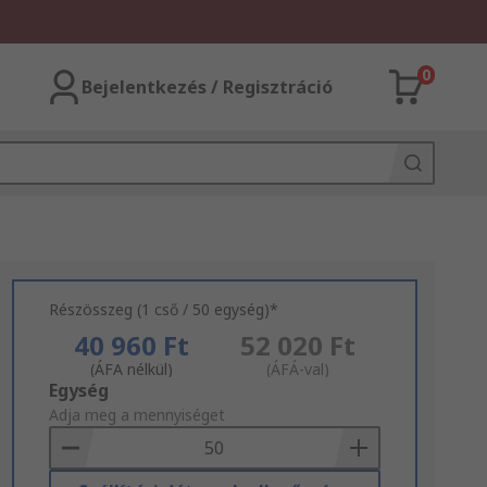
0
Bejelentkezés / Regisztráció
Részösszeg (1 cső / 50 egység)*
40 960 Ft
52 020 Ft
(ÁFA nélkül)
(ÁFÁ-val)
Add
Egység
to
Adja meg a mennyiséget
Basket