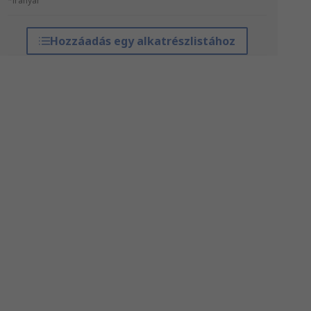
*irányár
Hozzáadás egy alkatrészlistához