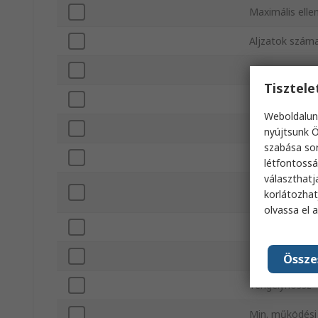
Maximális ellen
Aljzatok szám
Tengely átmér
Tisztel
Menetek szám
Weboldalun
Névleges telje
nyújtsunk Ö
szabása sor
Elektromos ut
létfontossá
választhatj
Elem anyaga
korlátozhat
olvassa el 
Rögzítés típus
Lezárási stílus
Össze
Tengelyhossz
Min. működési