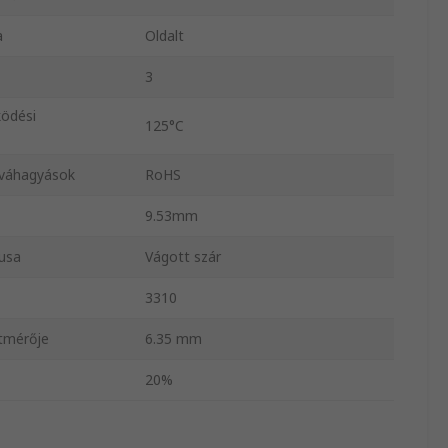
a
Oldalt
3
ödési
125°C
óváhagyások
RoHS
9.53mm
usa
Vágott szár
3310
átmérője
6.35 mm
20%