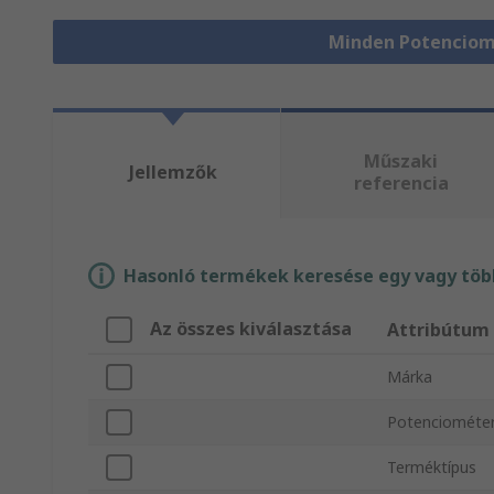
Minden Potenciom
Műszaki
Jellemzők
referencia
Hasonló termékek keresése egy vagy több
Az összes kiválasztása
Attribútum
Márka
Potenciométer
Terméktípus