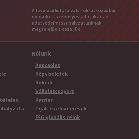
A levelezőlistára való feliratkozáskor
megadott személyes adatokat az
adatvédelmi szabályzatunknak
megfelelően kezeljük.
Rólunk
Kapcsolat
elei
Képviseletek
Rólunk
Vállalatcsoport
tételek
Karrier
zabályzata
Díjak és elismerések
ESG globális célok