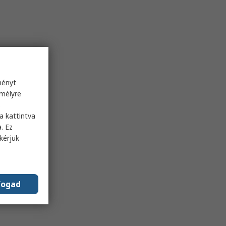
ményt
emélyre
s
a kattintva
. Ez
kérjük
fogad