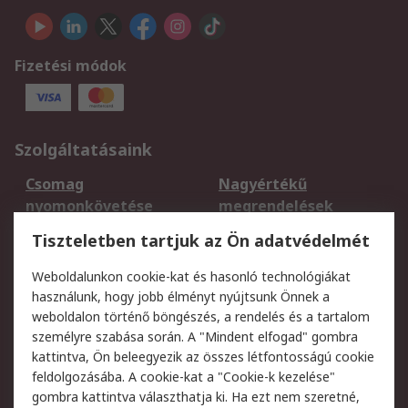
Fizetési módok
Szolgáltatásaink
Csomag
Nagyértékű
nyomonkövetése
megrendelések
Regisztráció
Szállítás
Tiszteletben tartjuk az Ön adatvédelmét
Termékvisszaküldés
Ütemezett szállítás
Weboldalunkon cookie-kat és hasonló technológiákat
Szolgáltatások
használunk, hogy jobb élményt nyújtsunk Önnek a
weboldalon történő böngészés, a rendelés és a tartalom
Jogi
személyre szabása során. A "Mindent elfogad" gombra
kattintva, Ön beleegyezik az összes létfontosságú cookie
Adatvédelmi
Az RS értékesítési
feldolgozásába. A cookie-kat a "Cookie-k kezelése"
szabályzat
feltételei
gombra kattintva választhatja ki. Ha ezt nem szeretné,