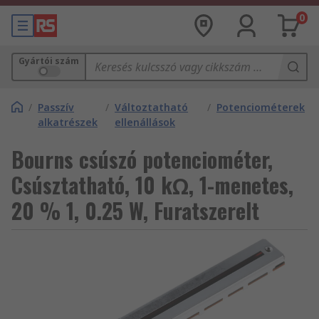
0
Gyártói szám
/
Passzív
/
Változtatható
/
Potenciométerek
alkatrészek
ellenállások
Bourns csúszó potenciométer,
Csúsztatható, 10 kΩ, 1-menetes,
20 % 1, 0.25 W, Furatszerelt