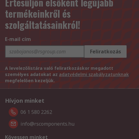
Értesüljön elsőként legújabb
termékeinkről és
szolgáltatásainkról!
E-mail cím
Feliratkozás
A levelezőlistára való feliratkozáskor megadott
személyes adatokat az
adatvédelmi szabályzatunknak
megfelelően kezeljük.
Hívjon minket
06 1 580 2262
info@rscomponents.hu
Kövessen minket