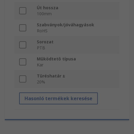
Út hossza
100mm
Szabványok/jóváhagyások
RoHS
Sorozat
PTB
Működtető típusa
Kar
Tűréshatár ±
20%
Hasonló termékek keresése