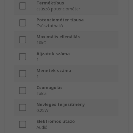
Terméktípus
csúszó potenciométer
Potenciométer típusa
Csúsztatható
Maximális ellenállás
10kΩ
Aljzatok száma
1
Menetek száma
1
Csomagolás
Tálca
Névleges teljesítmény
0.25W
Elektromos utazó
Audió