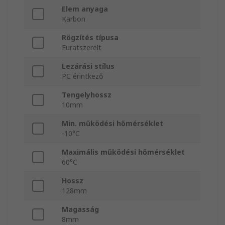
Elem anyaga
Karbon
Rögzítés típusa
Furatszerelt
Lezárási stílus
PC érintkező
Tengelyhossz
10mm
Min. működési hőmérséklet
-10°C
Maximális működési hőmérséklet
60°C
Hossz
128mm
Magasság
8mm