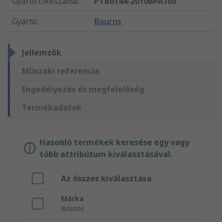
Gyártó cikkszáma
:
PTB0144-2010BPA103
Gyártó
:
Bourns
Jellemzők
Műszaki referencia
Engedélyezés és megfelelőség
Termékadatok
Hasonló termékek keresése egy vagy
több attribútum kiválasztásával.
Az összes kiválasztása
Márka
Bourns