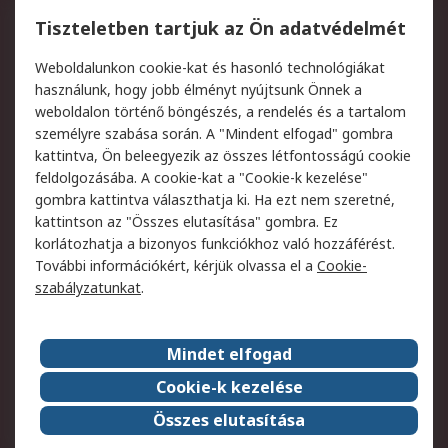
Regisztráció
Szállítás
Tiszteletben tartjuk az Ön adatvédelmét
Termékvisszaküldés
Ütemezett szállítás
Weboldalunkon cookie-kat és hasonló technológiákat
Szolgáltatások
használunk, hogy jobb élményt nyújtsunk Önnek a
weboldalon történő böngészés, a rendelés és a tartalom
Jogi
személyre szabása során. A "Mindent elfogad" gombra
kattintva, Ön beleegyezik az összes létfontosságú cookie
Adatvédelmi
Az RS értékesítési
feldolgozásába. A cookie-kat a "Cookie-k kezelése"
szabályzat
feltételei
gombra kattintva választhatja ki. Ha ezt nem szeretné,
Cookie szabályzat
Email biztonság
kattintson az "Összes elutasítása" gombra. Ez
Webhelyre vonatkozó
Weboldal felhasználói
korlátozhatja a bizonyos funkciókhoz való hozzáférést.
feltételek
szabályzata
További információkért, kérjük olvassa el a
Cookie-
szabályzatunkat
.
Rólunk
Mindet elfogad
Kapcsolat
Képviseletek
Rólunk
Vállalatcsoport
Cookie-k kezelése
Karrier
Díjak és elismerések
Összes elutasítása
ESG globális célok