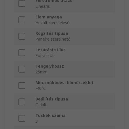
Elektromos utazó
Lineáris
Elem anyaga
Huzaltekercselésű
Rögzítés típusa
Panelre szerelhető
Lezárási stílus
Forrasztás
Tengelyhossz
25mm
Min. működési hőmérséklet
-40°C
Beállítás típusa
Oldalt
Tüskék száma
3