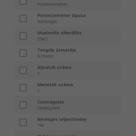
Potenciométer
Potenciométer típusa
Körforgás
Maximális ellenállás
25kΩ
Tengely átmérője
6.35mm
Aljzatok száma
1
Menetek száma
1
Csomagolás
Ömlesztett
Névleges teljesítmény
1W