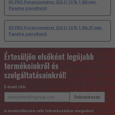
RS PRO Potenciométer 250 Ω 10 % 1 Ø6 mm,
Panelre szerelhető
RS PRO Potenciométer 250 Ω 10 % 1 Ø6.35 mm,
Panelre szerelhető
Értesüljön elsőként legújabb
termékeinkről és
szolgáltatásainkról!
E-mail cím
Feliratkozás
A levelezőlistára való feliratkozáskor megadott