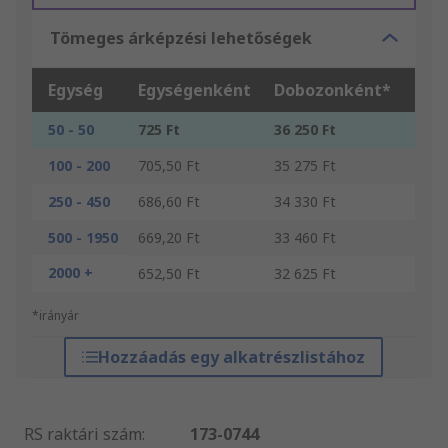
Tömeges árképzési lehetőségek
Egység
Egységenként
Dobozonként*
50 - 50
725 Ft
36 250 Ft
100 - 200
705,50 Ft
35 275 Ft
250 - 450
686,60 Ft
34 330 Ft
500 - 1950
669,20 Ft
33 460 Ft
2000 +
652,50 Ft
32 625 Ft
*irányár
Hozzáadás egy alkatrészlistához
RS raktári szám
:
173-0744