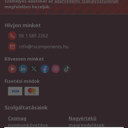
személyes adatokat az
adatvédelmi szabályzatunknak
megfelelően kezeljük.
Hívjon minket
06 1 580 2262
info@rscomponents.hu
Kövessen minket
Fizetési módok
Szolgáltatásaink
Csomag
Nagyértékű
nyomonkövetése
megrendelések