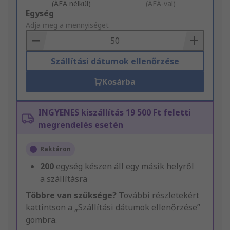
(ÁFA nélkül)
(ÁFÁ-val)
Add
Egység
to
Adja meg a mennyiséget
Basket
Szállítási dátumok ellenőrzése
Kosárba
INGYENES kiszállítás 19 500 Ft feletti
megrendelés esetén
Raktáron
200
egység készen áll egy másik helyről
a szállításra
Többre van szüksége?
További részletekért
kattintson a „Szállítási dátumok ellenőrzése”
gombra.