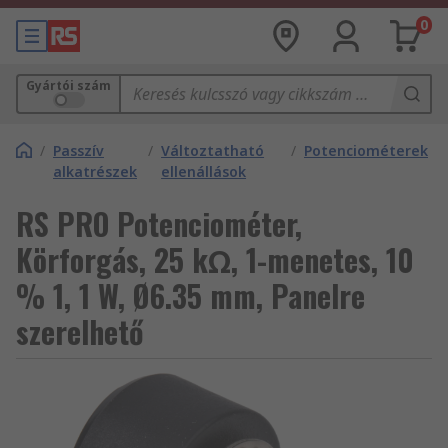
0
Gyártói szám
/
Passzív
/
Változtatható
/
Potenciométerek
alkatrészek
ellenállások
RS PRO Potenciométer,
Körforgás, 25 kΩ, 1-menetes, 10
% 1, 1 W, Ø6.35 mm, Panelre
szerelhető