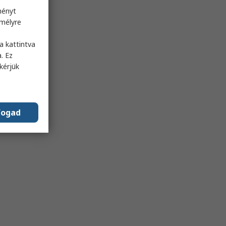
ményt
emélyre
s
a kattintva
. Ez
kérjük
fogad