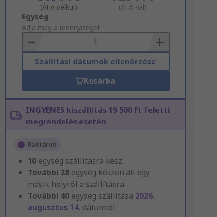
(ÁFA nélkül)
(ÁFÁ-val)
Add
Egység
to
Adja meg a mennyiséget
Basket
Szállítási dátumok ellenőrzése
Kosárba
INGYENES kiszállítás 19 500 Ft feletti
megrendelés esetén
Raktáron
10
egység szállításra kész
További
28
egység készen áll egy
másik helyről a szállításra
További
40
egység szállítása
2026.
augusztus 14.
dátumtól