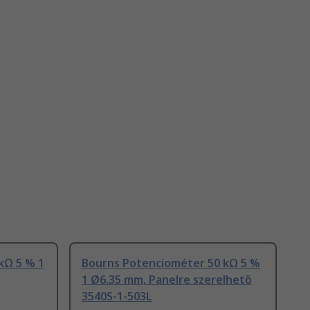
kΩ 5 % 1
Bourns Potenciométer 50 kΩ 5 %
1 Ø6.35 mm, Panelre szerelhető
3540S-1-503L