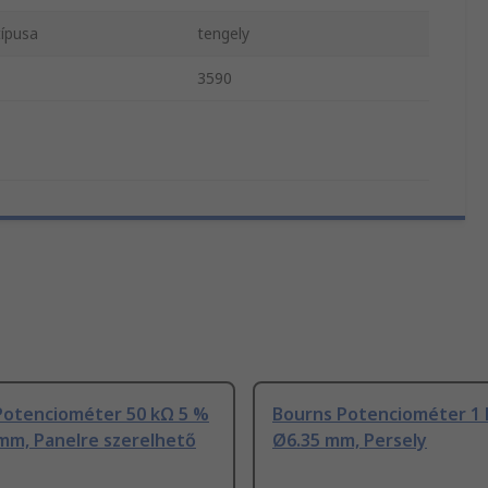
ípusa
tengely
3590
Potenciométer 50 kΩ 5 %
Bourns Potenciométer 1 
mm, Panelre szerelhető
Ø6.35 mm, Persely