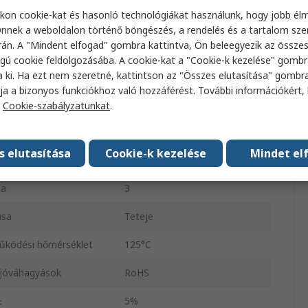
kon cookie-kat és hasonló technológiákat használunk, hogy jobb él
jesítmény
2W
nnek a weboldalon történő böngészés, a rendelés és a tartalom sz
án. A "Mindent elfogad" gombra kattintva, Ön beleegyezik az össze
utazó
Precíziós
gú cookie feldolgozásába. A cookie-kat a "Cookie-k kezelése" gombr
a ki. Ha ezt nem szeretné, kattintson az "Összes elutasítása" gombra
Huzaltekercselésű
ja a bizonyos funkciókhoz való hozzáférést. További információkért, 
usa
Persely
a
Cookie-szabályzatunkat
.
us
Forrasztható fül vagy Pc Pin
s elutasítása
Cookie-k kezelése
Mindet el
si hőmérséklet
-40°C
ma
3
usa
Teteje
űködési hőmérséklet
125°C
jóváhagyások
RoHS
±
5%