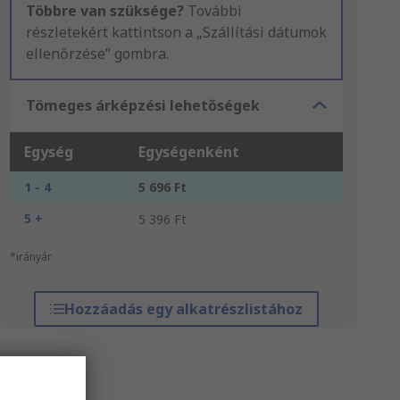
Többre van szüksége?
További
részletekért kattintson a „Szállítási dátumok
ellenőrzése” gombra.
Tömeges árképzési lehetőségek
Egység
Egységenként
1 - 4
5 696 Ft
5 +
5 396 Ft
*irányár
Hozzáadás egy alkatrészlistához