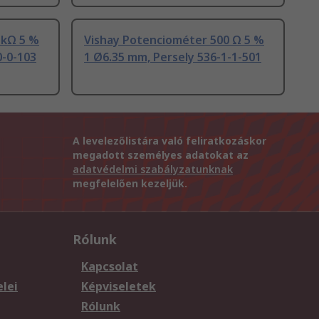
 kΩ 5 %
Vishay Potenciométer 500 Ω 5 %
0-0-103
1 Ø6.35 mm, Persely 536-1-1-501
A levelezőlistára való feliratkozáskor
megadott személyes adatokat az
adatvédelmi szabályzatunknak
megfelelően kezeljük.
Rólunk
Kapcsolat
elei
Képviseletek
Rólunk