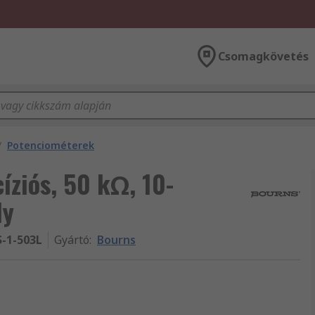
Csomagkövetés
/
Potenciométerek
íziós, 50 kΩ, 10-
ly
S-1-503L
Gyártó
:
Bourns