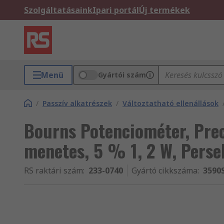
Szolgáltatásaink
Ipari portál
Új termékek
Menü
Gyártói szám
/
Passzív alkatrészek
/
Változtatható ellenállások
Bourns Potenciométer, Prec
menetes, 5 % 1, 2 W, Perse
RS raktári szám
:
233-0740
Gyártó cikkszáma
:
3590