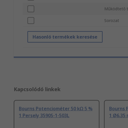
Működtető t
Sorozat
Hasonló termékek keresése
Kapcsolódó linkek
Bourns Potenciométer 50 kΩ 5 %
Bourns 
1 Persely 3590S-1-503L
1 Ø6.35 