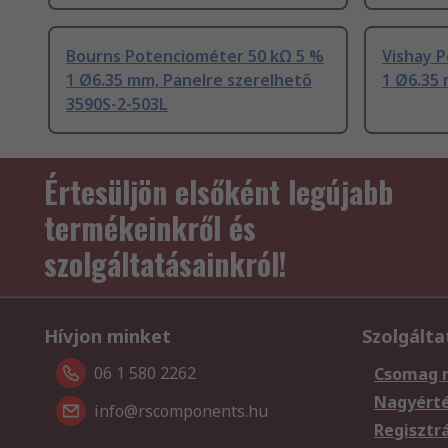
Bourns Potenciométer 50 kΩ 5 %
Vishay 
1 Ø6.35 mm, Panelre szerelhető
1 Ø6.35 
3590S-2-503L
Értesüljön elsőként legújabb
termékeinkről és
szolgáltatásainkról!
Hívjon minket
Szolgálta
06 1 580 2262
Csomag 
Nagyért
info@rscomponents.hu
Regisztr