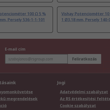
Potenciométer 100 Ω 5 %
Vishay Potenciométer 10
mm, Persely 536-1-1-101
1 Ø3.18 mm, Persely 140-
E-mail cím
Feliratkozás
tásaink
Jogi
nyomonkövetése
Adatvédelmi szabályzat
ékű megrendelések
Az RS értékesítési feltét
áció
Cookie szabályzat