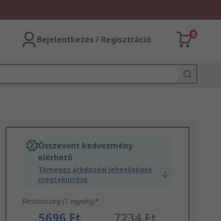
0
Bejelentkezés / Regisztráció
Összevont kedvezmény
elérhető
Tömeges árképzési lehetőségek
megtekintése
Részösszeg (1 egység)*
5696 Ft
7234 Ft