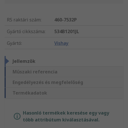
RS raktári szám
:
460-7532P
Gyártó cikkszáma
:
534B1201JL
Gyártó
:
Vishay
Jellemzők
Műszaki referencia
Engedélyezés és megfelelőség
Termékadatok
Hasonló termékek keresése egy vagy
több attribútum kiválasztásával.