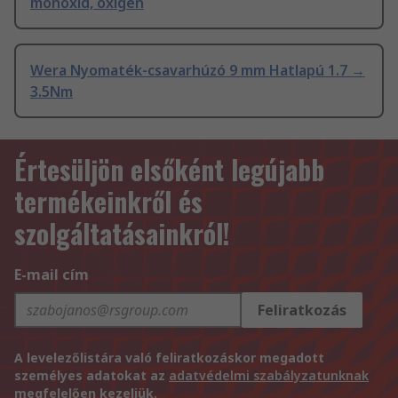
monoxid, oxigén
Wera Nyomaték-csavarhúzó 9 mm Hatlapú 1.7 →
3.5Nm
Értesüljön elsőként legújabb
termékeinkről és
szolgáltatásainkról!
E-mail cím
Feliratkozás
A levelezőlistára való feliratkozáskor megadott
személyes adatokat az
adatvédelmi szabályzatunknak
megfelelően kezeljük.