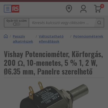
0
Gyártói szám
/
Passzív
/
Változtatható
/
Potenciométerek
alkatrészek
ellenállások
Vishay Potenciométer, Körforgás,
200 Ω, 10-menetes, 5 % 1, 2 W,
Ø6.35 mm, Panelre szerelhető