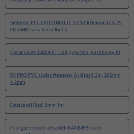
Siemens PLC CPU SIMATIC S7-1200 kapacitás: 75
kB 4 MB Falra Szerelhető
Coral G950-06809-01 USB gyorsító, Raspberry Pi
RS PRO PVC szalagfüggöny Átlátszó 2m, 200mm
x 2mm
Ezüstacél Rúd, 6mm 1m
Füstgázelemző készülék KANE458s szén-