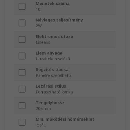
Menetek száma
10
Névleges teljesítmény
2W
Elektromos utazó
Lineáris
Elem anyaga
Huzaltekercselésű
Rögzítés típusa
Panelre szerelhető
Lezárási stílus
Forrasztható karika
Tengelyhossz
20.6mm
Min. működési hőmérséklet
-55°C