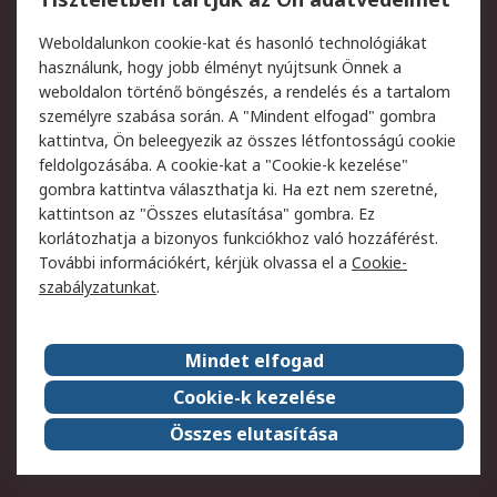
Termékvisszaküldés
Ütemezett szállítás
Weboldalunkon cookie-kat és hasonló technológiákat
Szolgáltatások
használunk, hogy jobb élményt nyújtsunk Önnek a
weboldalon történő böngészés, a rendelés és a tartalom
Jogi
személyre szabása során. A "Mindent elfogad" gombra
kattintva, Ön beleegyezik az összes létfontosságú cookie
Adatvédelmi
Az RS értékesítési
feldolgozásába. A cookie-kat a "Cookie-k kezelése"
szabályzat
feltételei
gombra kattintva választhatja ki. Ha ezt nem szeretné,
Cookie szabályzat
Email biztonság
kattintson az "Összes elutasítása" gombra. Ez
Webhelyre vonatkozó
Weboldal felhasználói
korlátozhatja a bizonyos funkciókhoz való hozzáférést.
feltételek
szabályzata
További információkért, kérjük olvassa el a
Cookie-
szabályzatunkat
.
Rólunk
Mindet elfogad
Kapcsolat
Képviseletek
Rólunk
Vállalatcsoport
Cookie-k kezelése
Karrier
Díjak és elismerések
Összes elutasítása
ESG globális célok