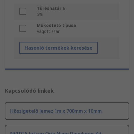
Tűréshatár ±
5%
Működtető típusa
Vágott szár
Hasonló termékek keresése
Kapcsolódó linkek
Hőszigetelő lemez 1m x 700mm x 10mm
NVIDIA Jetson Orin Nano Developer Kit