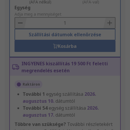
(ÁFA nélkül)
(ÁFÁ-val)
Add
Egység
to
Adja meg a mennyiséget
Basket
Szállítási dátumok ellenőrzése
Kosárba
INGYENES kiszállítás 19 500 Ft feletti
megrendelés esetén
Raktáron
További
1
egység szállítása
2026.
augusztus 10.
dátumtól
További
54
egység szállítása
2026.
augusztus 17.
dátumtól
Többre van szüksége?
További részletekért