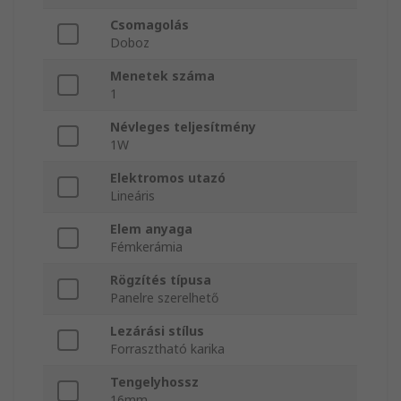
Csomagolás
Doboz
Menetek száma
1
Névleges teljesítmény
1W
Elektromos utazó
Lineáris
Elem anyaga
Fémkerámia
Rögzítés típusa
Panelre szerelhető
Lezárási stílus
Forrasztható karika
Tengelyhossz
16mm