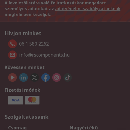
A levelezőlistára való feliratkozáskor megadott
személyes adatokat az
adatvédelmi szabályzatunknak
megfelelően kezeljük.
Hívjon minket
06 1 580 2262
info@rscomponents.hu
Kövessen minket
Fizetési módok
Szolgáltatásaink
Csomag
Nagyértékű