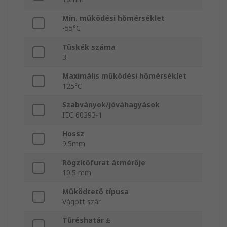
Min. működési hőmérséklet
-55°C
Tüskék száma
3
Maximális működési hőmérséklet
125°C
Szabványok/jóváhagyások
IEC 60393-1
Hossz
9.5mm
Rögzítőfurat átmérője
10.5 mm
Működtető típusa
Vágott szár
Tűréshatár ±