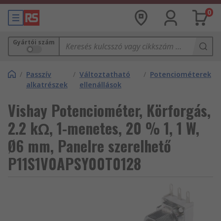
0
Gyártói szám
/
Passzív
/
Változtatható
/
Potenciométerek
alkatrészek
ellenállások
Vishay Potenciométer, Körforgás,
2.2 kΩ, 1-menetes, 20 % 1, 1 W,
Ø6 mm, Panelre szerelhető
P11S1V0APSY00T0128