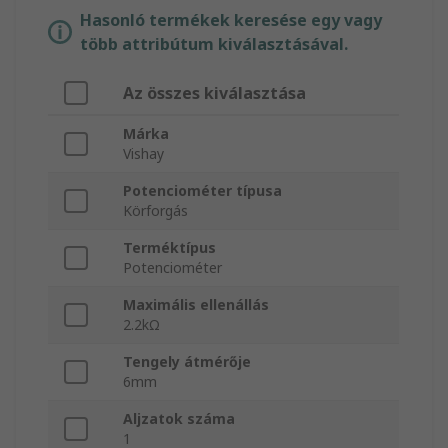
Hasonló termékek keresése egy vagy
több attribútum kiválasztásával.
Az összes kiválasztása
Márka
Vishay
Potenciométer típusa
Körforgás
Terméktípus
Potenciométer
Maximális ellenállás
2.2kΩ
Tengely átmérője
6mm
Aljzatok száma
1