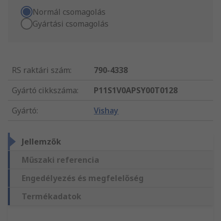
Normál csomagolás
Gyártási csomagolás
RS raktári szám
:
790-4338
Gyártó cikkszáma
:
P11S1V0APSY00T0128
Gyártó
:
Vishay
Jellemzők
Műszaki referencia
Engedélyezés és megfelelőség
Termékadatok