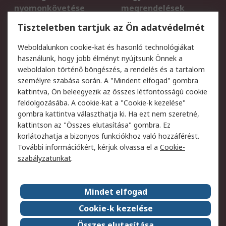
nyomonkövetése
megrendelések
Regisztráció
Szállítás
Tiszteletben tartjuk az Ön adatvédelmét
Termékvisszaküldés
Ütemezett szállítás
Weboldalunkon cookie-kat és hasonló technológiákat
Szolgáltatások
használunk, hogy jobb élményt nyújtsunk Önnek a
weboldalon történő böngészés, a rendelés és a tartalom
Jogi
személyre szabása során. A "Mindent elfogad" gombra
kattintva, Ön beleegyezik az összes létfontosságú cookie
Adatvédelmi
Az RS értékesítési
feldolgozásába. A cookie-kat a "Cookie-k kezelése"
szabályzat
feltételei
gombra kattintva választhatja ki. Ha ezt nem szeretné,
Cookie szabályzat
Email biztonság
kattintson az "Összes elutasítása" gombra. Ez
Webhelyre vonatkozó
Weboldal felhasználói
korlátozhatja a bizonyos funkciókhoz való hozzáférést.
feltételek
szabályzata
További információkért, kérjük olvassa el a
Cookie-
szabályzatunkat
.
Rólunk
Mindet elfogad
Kapcsolat
Képviseletek
Rólunk
Vállalatcsoport
Cookie-k kezelése
Karrier
Díjak és elismerések
Összes elutasítása