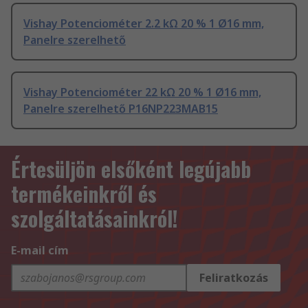
Vishay Potenciométer 2.2 kΩ 20 % 1 Ø16 mm,
Panelre szerelhető
Vishay Potenciométer 22 kΩ 20 % 1 Ø16 mm,
Panelre szerelhető P16NP223MAB15
Értesüljön elsőként legújabb
termékeinkről és
szolgáltatásainkról!
E-mail cím
Feliratkozás