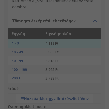
kattintson a „Szállítási dátumok ellenőrzése”
gombra.
Tömeges árképzési lehetőségek
Egység
Egységenként
1 - 9
4 118 Ft
10 - 49
3 863 Ft
50 - 99
3 818 Ft
100 - 199
3 765 Ft
200 +
3 728 Ft
*irányár
Hozzáadás egy alkatrészlistához
Csomagolás típusa: