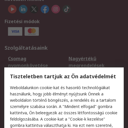
Fizetési módok
Szolgáltatásaink
Csomag
Nagyértékű
nyomonkövetése
megrendelések
Regisztráció
Szállítás
Tiszteletben tartjuk az Ön adatvédelmét
Termékvisszaküldés
Ütemezett szállítás
Weboldalunkon cookie-kat és hasonló technológiákat
Szolgáltatások
használunk, hogy jobb élményt nyújtsunk Önnek a
weboldalon történő böngészés, a rendelés és a tartalom
Jogi
személyre szabása során. A "Mindent elfogad" gombra
kattintva, Ön beleegyezik az összes létfontosságú cookie
Adatvédelmi
Az RS értékesítési
feldolgozásába. A cookie-kat a "Cookie-k kezelése"
szabályzat
feltételei
gombra kattintva választhatja ki. Ha ezt nem szeretné,