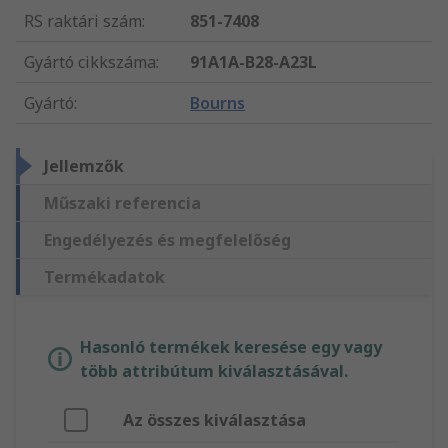
RS raktári szám
:
851-7408
Gyártó cikkszáma
:
91A1A-B28-A23L
Gyártó
:
Bourns
Jellemzők
Műszaki referencia
Engedélyezés és megfelelőség
Termékadatok
Hasonló termékek keresése egy vagy
több attribútum kiválasztásával.
Az összes kiválasztása