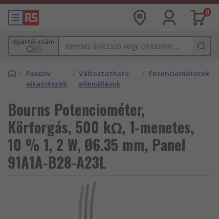
0
Gyártói szám
/
Passzív
/
Változtatható
/
Potenciométerek
alkatrészek
ellenállások
Bourns Potenciométer,
Körforgás, 500 kΩ, 1-menetes,
10 % 1, 2 W, Ø6.35 mm, Panel
91A1A-B28-A23L