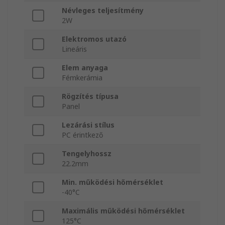
Névleges teljesítmény
2W
Elektromos utazó
Lineáris
Elem anyaga
Fémkerámia
Rögzítés típusa
Panel
Lezárási stílus
PC érintkező
Tengelyhossz
22.2mm
Min. működési hőmérséklet
-40°C
Maximális működési hőmérséklet
125°C