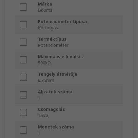
Márka
Bourns
Potenciométer típusa
Körforgás
Terméktípus
Potenciométer
Maximális ellenállás
500kΩ
Tengely átmérője
6.35mm
Aljzatok száma
1
Csomagolás
Tálca
Menetek száma
1