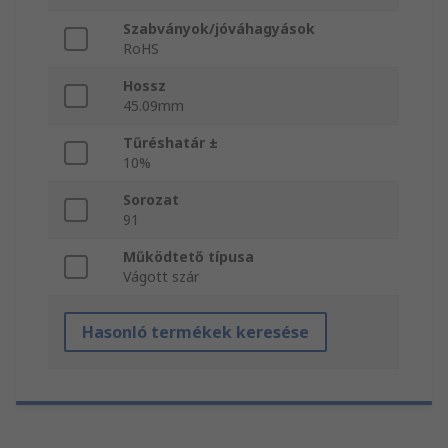
Szabványok/jóváhagyások
RoHS
Hossz
45.09mm
Tűréshatár ±
10%
Sorozat
91
Működtető típusa
Vágott szár
Hasonló termékek keresése