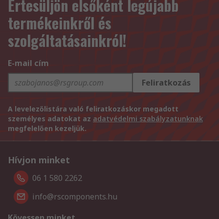
Értesüljön elsőként legújabb
termékeinkről és
szolgáltatásainkról!
E-mail cím
Feliratkozás
A levelezőlistára való feliratkozáskor megadott
személyes adatokat az
adatvédelmi szabályzatunknak
megfelelően kezeljük.
Hívjon minket
06 1 580 2262
info@rscomponents.hu
Kövessen minket