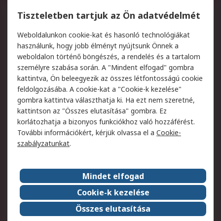
Regisztráció
Szállítás
Tiszteletben tartjuk az Ön adatvédelmét
Termékvisszaküldés
Ütemezett szállítás
Weboldalunkon cookie-kat és hasonló technológiákat
Szolgáltatások
használunk, hogy jobb élményt nyújtsunk Önnek a
weboldalon történő böngészés, a rendelés és a tartalom
Jogi
személyre szabása során. A "Mindent elfogad" gombra
kattintva, Ön beleegyezik az összes létfontosságú cookie
Adatvédelmi
Az RS értékesítési
feldolgozásába. A cookie-kat a "Cookie-k kezelése"
szabályzat
feltételei
gombra kattintva választhatja ki. Ha ezt nem szeretné,
Cookie szabályzat
Email biztonság
kattintson az "Összes elutasítása" gombra. Ez
Webhelyre vonatkozó
Weboldal felhasználói
korlátozhatja a bizonyos funkciókhoz való hozzáférést.
feltételek
szabályzata
További információkért, kérjük olvassa el a
Cookie-
szabályzatunkat
.
Rólunk
Mindet elfogad
Kapcsolat
Képviseletek
Rólunk
Vállalatcsoport
Cookie-k kezelése
Karrier
Díjak és elismerések
Összes elutasítása
ESG globális célok