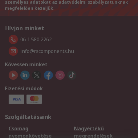
személyes adatokat az
adatvédelmi szabályzatunknak
megfelelően kezeljük.
Hívjon minket
06 1 580 2262
info@rscomponents.hu
Kövessen minket
Fizetési módok
Szolgáltatásaink
Csomag
Nagyértékű
nyomonkövetése
megrendelések