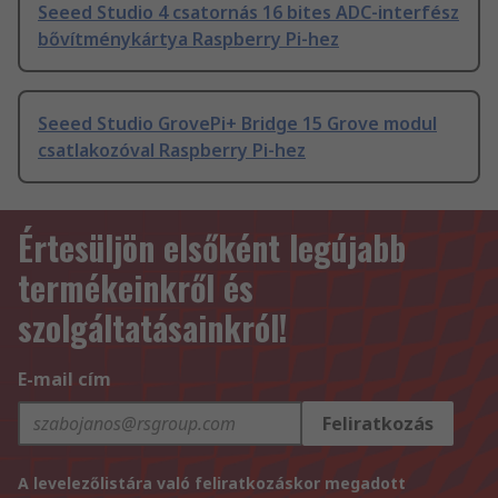
Seeed Studio 4 csatornás 16 bites ADC-interfész
bővítménykártya Raspberry Pi-hez
Seeed Studio GrovePi+ Bridge 15 Grove modul
csatlakozóval Raspberry Pi-hez
Értesüljön elsőként legújabb
termékeinkről és
szolgáltatásainkról!
E-mail cím
Feliratkozás
A levelezőlistára való feliratkozáskor megadott