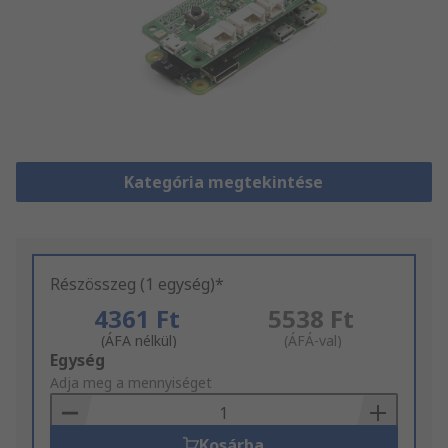
Kategória megtekintése
Részösszeg (1 egység)*
4361 Ft
5538 Ft
(ÁFA nélkül)
(ÁFÁ-val)
Add
Egység
to
Adja meg a mennyiséget
Basket
Kosárba