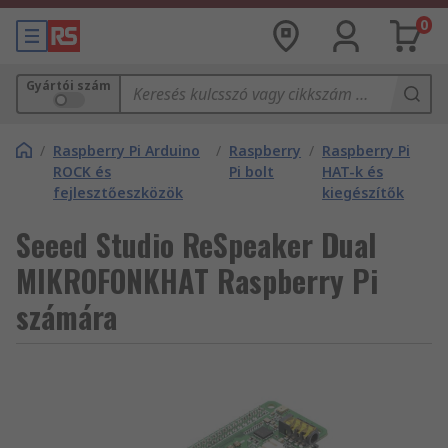
0
Gyártói szám
/
Raspberry Pi Arduino
/
Raspberry
/
Raspberry Pi
ROCK és
Pi bolt
HAT-k és
fejlesztőeszközök
kiegészítők
Seeed Studio ReSpeaker Dual
MIKROFONKHAT Raspberry Pi
számára