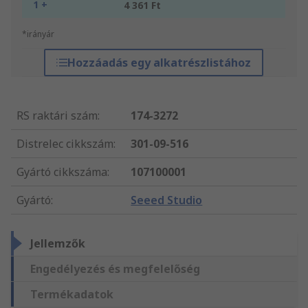
1 +
4 361 Ft
*irányár
Hozzáadás egy alkatrészlistához
RS raktári szám
:
174-3272
Distrelec cikkszám
:
301-09-516
Gyártó cikkszáma
:
107100001
Gyártó
:
Seeed Studio
Jellemzők
Engedélyezés és megfelelőség
Termékadatok