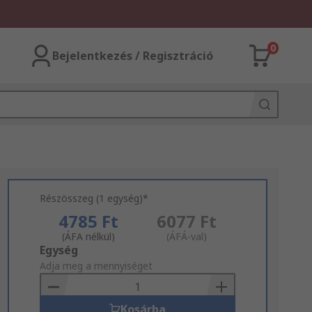
0
Bejelentkezés / Regisztráció
Részösszeg (1 egység)*
4785 Ft
6077 Ft
(ÁFA nélkül)
(ÁFÁ-val)
Add
Egység
to
Adja meg a mennyiséget
Basket
Kosárba