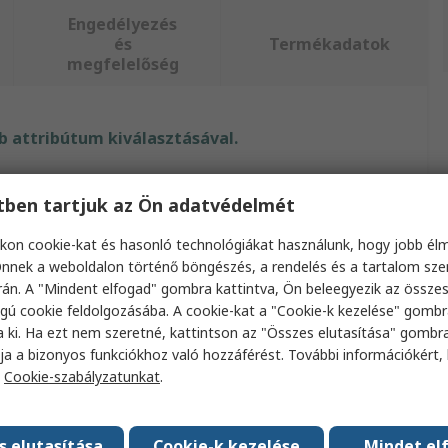
Engedélyezés
és
Termékadatok
megfelelőség
 attribútum kiválasztásával.
bútum
Érték
etben tartjuk az Ön adatvédelmét
Raspberry Pi
kon cookie-kat és hasonló technológiákat használunk, hogy jobb él
nnek a weboldalon történő böngészés, a rendelés és a tartalom sz
i csatlakozó típusa
Micro USB G típus
án. A "Mindent elfogad" gombra kattintva, Ön beleegyezik az össze
gú cookie feldolgozásába. A cookie-kat a "Cookie-k kezelése" gombr
ípus
Raspberry Pi tápegység
a ki. Ha ezt nem szeretné, kattintson az "Összes elutasítása" gombra
tlakozó típusa
UK dugasz
ja a bizonyos funkciókhoz való hozzáférést. További információkért, 
a
Cookie-szabályzatunkat
.
i feszültség
8V
Fehér
s elutasítása
Cookie-k kezelése
Mindet el