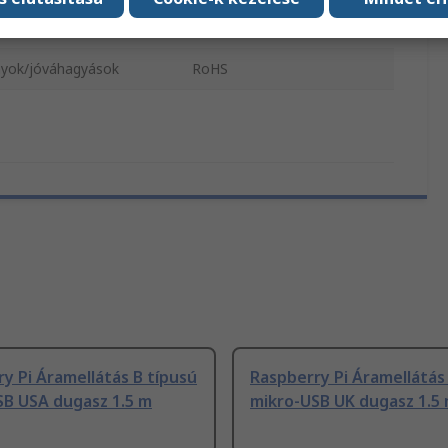
ssz
1.5m
yok/jóváhagyások
RoHS
y Pi Áramellátás B típusú
Raspberry Pi Áramellátás
SB USA dugasz 1.5 m
mikro-USB UK dugasz 1.5