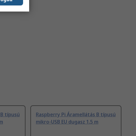
 B típusú
Raspberry Pi Áramellátás B típusú
 m
mikro-USB EU dugasz 1.5 m