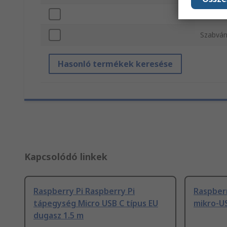
Kábelho
Szabván
Hasonló termékek keresése
Kapcsolódó linkek
Raspberry Pi Raspberry Pi
Raspberr
tápegység Micro USB C típus EU
mikro-U
dugasz 1.5 m