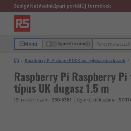
Szolgáltatásaink
Ipari portál
Új termékek
Menü
Gyártói szám
/
Raspberry Pi Arduino ROCK és fejlesztőeszközök
/
Raspberry Pi Raspberry Pi
típus UK dugasz 1.5 m
RS raktári szám
:
230-5361
Gyártó cikkszáma
:
SC07