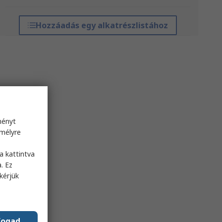
Hozzáadás egy alkatrészlistához
ményt
emélyre
s
a kattintva
. Ez
kérjük
fogad