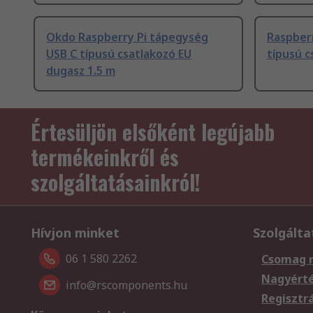
Okdo Raspberry Pi tápegység
Raspberr
USB C típusú csatlakozó EU
típusú c
dugasz 1.5 m
Értesüljön elsőként legújabb
termékeinkről és
szolgáltatásainkról!
Hívjon minket
Szolgálta
06 1 580 2262
Csomag 
Nagyért
info@rscomponents.hu
Regisztr