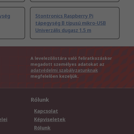
ység
Stontronics Raspberry Pi
tápegység B típusú mikro-USB
Univerzális dugasz 1.5 m
A levelezőlistára való feliratkozáskor
megadott személyes adatokat az
adatvédelmi szabályzatunknak
megfelelően kezeljük.
Rólunk
Kapcsolat
elei
Képviseletek
Rólunk