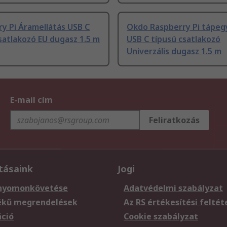
y Pi Áramellátás USB C
Okdo Raspberry Pi tápeg
satlakozó EU dugasz 1.5 m
USB C típusú csatlakozó
Univerzális dugasz 1.5 m
E-mail cím
Feliratkozás
tásaink
Jogi
nyomonkövetése
Adatvédelmi szabályzat
ékű megrendelések
Az RS értékesítési feltét
áció
Cookie szabályzat