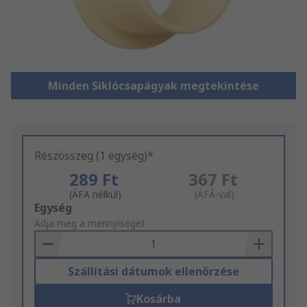
Minden Siklócsapágyak megtekintése
Részösszeg (1 egység)*
289 Ft
367 Ft
(ÁFA nélkül)
(ÁFÁ-val)
Add
Egység
to
Adja meg a mennyiséget
Basket
Szállítási dátumok ellenőrzése
Kosárba