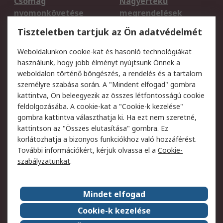
Csomag
Nagyértékű
nyomonkövetése
megrendelések
Regisztráció
Szállítás
Tiszteletben tartjuk az Ön adatvédelmét
Termékvisszaküldés
Ütemezett szállítás
Weboldalunkon cookie-kat és hasonló technológiákat
Szolgáltatások
használunk, hogy jobb élményt nyújtsunk Önnek a
weboldalon történő böngészés, a rendelés és a tartalom
Jogi
személyre szabása során. A "Mindent elfogad" gombra
kattintva, Ön beleegyezik az összes létfontosságú cookie
Adatvédelmi
Az RS értékesítési
feldolgozásába. A cookie-kat a "Cookie-k kezelése"
szabályzat
feltételei
gombra kattintva választhatja ki. Ha ezt nem szeretné,
Cookie szabályzat
Email biztonság
kattintson az "Összes elutasítása" gombra. Ez
Webhelyre vonatkozó
Weboldal felhasználói
korlátozhatja a bizonyos funkciókhoz való hozzáférést.
feltételek
szabályzata
További információkért, kérjük olvassa el a
Cookie-
szabályzatunkat
.
Rólunk
Mindet elfogad
Kapcsolat
Képviseletek
Rólunk
Vállalatcsoport
Cookie-k kezelése
Karrier
Díjak és elismerések