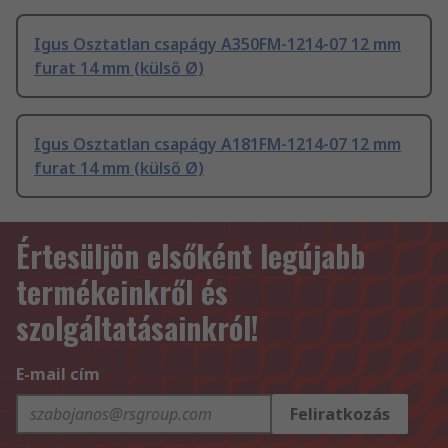
Igus Osztatlan csapágy A350FM-1214-07 12 mm
furat 14 mm (külső Ø)
Igus Osztatlan csapágy A181FM-1214-07 12 mm
furat 14 mm (külső Ø)
Értesüljön elsőként legújabb
termékeinkről és
szolgáltatásainkról!
E-mail cím
Feliratkozás