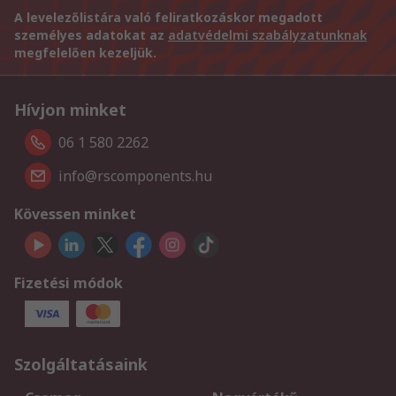
A levelezőlistára való feliratkozáskor megadott
személyes adatokat az
adatvédelmi szabályzatunknak
megfelelően kezeljük.
Hívjon minket
06 1 580 2262
info@rscomponents.hu
Kövessen minket
Fizetési módok
Szolgáltatásaink