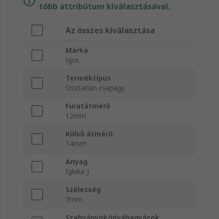
több attribútum kiválasztásával.
Az összes kiválasztása
Márka
Igus
Terméktípus
Osztatlan csapágy
Furatátmérő
12mm
Külső átmérő
14mm
Anyag
Iglidur J
Szélesség
7mm
Szabványok/jóváhagyások