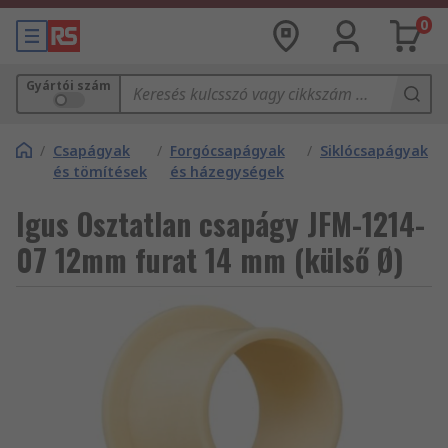
0
Gyártói szám
/
Csapágyak
/
Forgócsapágyak
/
Siklócsapágyak
és tömítések
és házegységek
Igus Osztatlan csapágy JFM-1214-
07 12mm furat 14 mm (külső Ø)