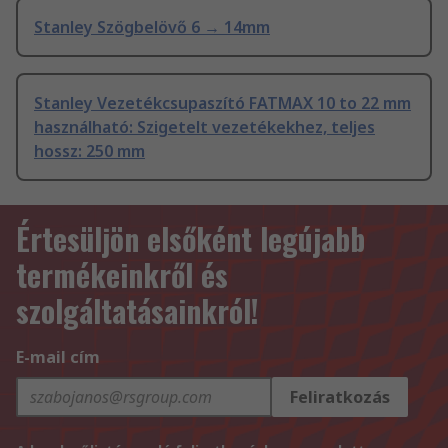
Stanley Szögbelövő 6 → 14mm
Stanley Vezetékcsupaszító FATMAX 10 to 22 mm
használható: Szigetelt vezetékekhez, teljes
hossz: 250 mm
Értesüljön elsőként legújabb
termékeinkről és
szolgáltatásainkról!
E-mail cím
Feliratkozás