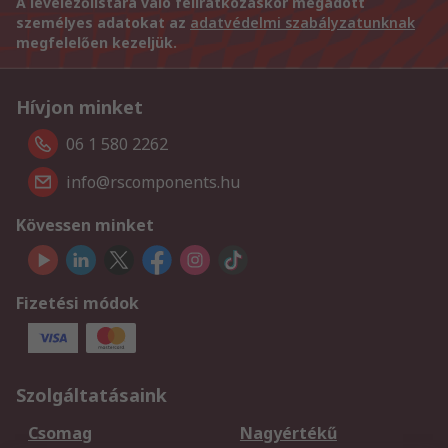
A levelezőlistára való feliratkozáskor megadott
személyes adatokat az
adatvédelmi szabályzatunknak
megfelelően kezeljük.
Hívjon minket
06 1 580 2262
info@rscomponents.hu
Kövessen minket
Fizetési módok
Szolgáltatásaink
Csomag
Nagyértékű