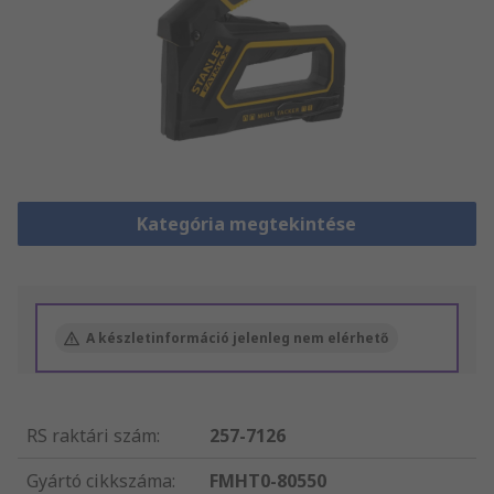
Kategória megtekintése
A készletinformáció jelenleg nem elérhető
RS raktári szám
:
257-7126
Gyártó cikkszáma
:
FMHT0-80550