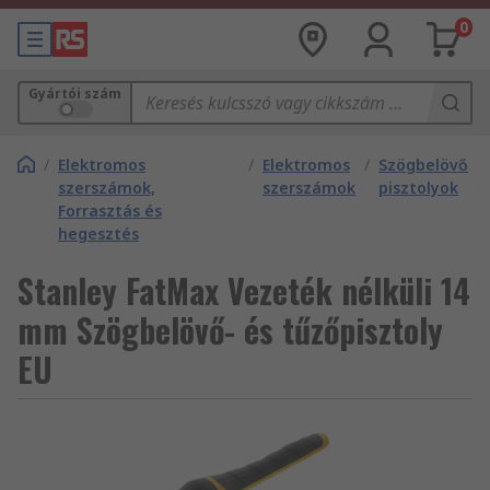
0
Gyártói szám
/
Elektromos
/
Elektromos
/
Szögbelövő
szerszámok,
szerszámok
pisztolyok
Forrasztás és
hegesztés
Stanley FatMax Vezeték nélküli 14
mm Szögbelövő- és tűzőpisztoly
EU