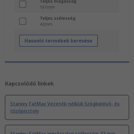
Teljes magasság
161mm
Teljes szélesség
42mm
Hasonló termékek keresése
Kapcsolódó linkek
Stanley FatMax Vezeték nélküli Szögbelövő- és
tűzőpisztoly
Stanley FatMax mérőszalag szélesség: 32 mm