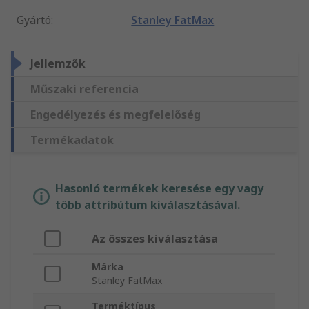
Gyártó
:
Stanley FatMax
Jellemzők
Műszaki referencia
Engedélyezés és megfelelőség
Termékadatok
Hasonló termékek keresése egy vagy
több attribútum kiválasztásával.
Az összes kiválasztása
Márka
Stanley FatMax
Terméktípus