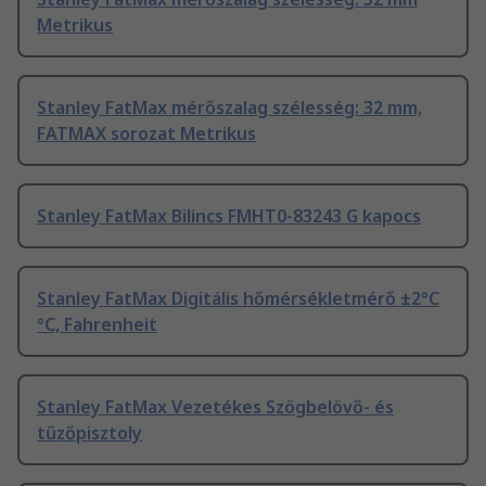
Metrikus
Stanley FatMax mérőszalag szélesség: 32 mm,
FATMAX sorozat Metrikus
Stanley FatMax Bilincs FMHT0-83243 G kapocs
Stanley FatMax Digitális hőmérsékletmérő ±2°C
°C, Fahrenheit
Stanley FatMax Vezetékes Szögbelövő- és
tűzőpisztoly