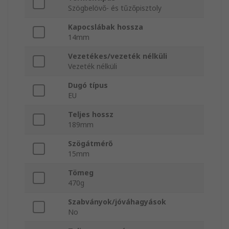
Szögbelövő- és tűzőpisztoly
Kapocslábak hossza
14mm
Vezetékes/vezeték nélküli
Vezeték nélküli
Dugó típus
EU
Teljes hossz
189mm
Szögátmérő
15mm
Tömeg
470g
Szabványok/jóváhagyások
No