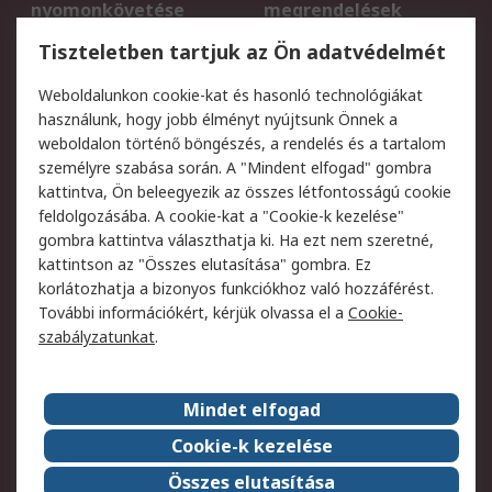
nyomonkövetése
megrendelések
Regisztráció
Szállítás
Tiszteletben tartjuk az Ön adatvédelmét
Termékvisszaküldés
Ütemezett szállítás
Weboldalunkon cookie-kat és hasonló technológiákat
Szolgáltatások
használunk, hogy jobb élményt nyújtsunk Önnek a
weboldalon történő böngészés, a rendelés és a tartalom
Jogi
személyre szabása során. A "Mindent elfogad" gombra
kattintva, Ön beleegyezik az összes létfontosságú cookie
Adatvédelmi
Az RS értékesítési
feldolgozásába. A cookie-kat a "Cookie-k kezelése"
szabályzat
feltételei
gombra kattintva választhatja ki. Ha ezt nem szeretné,
Cookie szabályzat
Email biztonság
kattintson az "Összes elutasítása" gombra. Ez
Webhelyre vonatkozó
Weboldal felhasználói
korlátozhatja a bizonyos funkciókhoz való hozzáférést.
feltételek
szabályzata
További információkért, kérjük olvassa el a
Cookie-
szabályzatunkat
.
Rólunk
Mindet elfogad
Kapcsolat
Képviseletek
Rólunk
Vállalatcsoport
Cookie-k kezelése
Karrier
Díjak és elismerések
Összes elutasítása