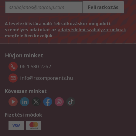
Feliratkozás
A levelezőlistára való feliratkozáskor megadott
személyes adatokat az
adatvédelmi szabályzatunknak
megfelelően kezeljük.
Hívjon minket
06 1 580 2262
info@rscomponents.hu
Kövessen minket
Fizetési módok