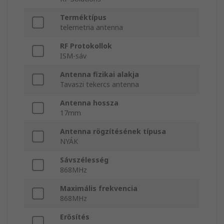
Terméktípus
telemetria antenna
RF Protokollok
ISM-sáv
Antenna fizikai alakja
Tavaszi tekercs antenna
Antenna hossza
17mm
Antenna rögzítésének típusa
NYÁK
Sávszélesség
868MHz
Maximális frekvencia
868MHz
Erősítés