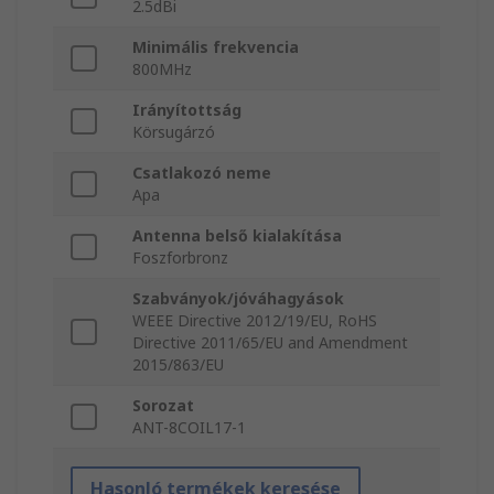
2.5dBi
Minimális frekvencia
800MHz
Irányítottság
Körsugárzó
Csatlakozó neme
Apa
Antenna belső kialakítása
Foszforbronz
Szabványok/jóváhagyások
WEEE Directive 2012/19/EU, RoHS
Directive 2011/65/EU and Amendment
2015/863/EU
Sorozat
ANT-8COIL17-1
Hasonló termékek keresése