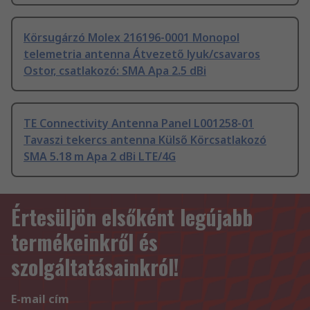
Körsugárzó Molex 216196-0001 Monopol
telemetria antenna Átvezető lyuk/csavaros
Ostor, csatlakozó: SMA Apa 2.5 dBi
TE Connectivity Antenna Panel L001258-01
Tavaszi tekercs antenna Külső Körcsatlakozó
SMA 5.18 m Apa 2 dBi LTE/4G
Értesüljön elsőként legújabb
termékeinkről és
szolgáltatásainkról!
E-mail cím