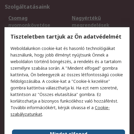
Szolgáltatásaink
Csomag
Nagyértékű
nyomonkövetése
megrendelések
Regisztráció
Szállítás
Tiszteletben tartjuk az Ön adatvédelmét
Termékvisszaküldés
Ütemezett szállítás
Weboldalunkon cookie-kat és hasonló technológiákat
Szolgáltatások
használunk, hogy jobb élményt nyújtsunk Önnek a
weboldalon történő böngészés, a rendelés és a tartalom
Jogi
személyre szabása során. A "Mindent elfogad" gombra
kattintva, Ön beleegyezik az összes létfontosságú cookie
Adatvédelmi
Az RS értékesítési
feldolgozásába. A cookie-kat a "Cookie-k kezelése"
szabályzat
feltételei
gombra kattintva választhatja ki. Ha ezt nem szeretné,
Cookie szabályzat
Email biztonság
kattintson az "Összes elutasítása" gombra. Ez
Webhelyre vonatkozó
Weboldal felhasználói
korlátozhatja a bizonyos funkciókhoz való hozzáférést.
feltételek
szabályzata
További információkért, kérjük olvassa el a
Cookie-
szabályzatunkat
.
Rólunk
Mindet elfogad