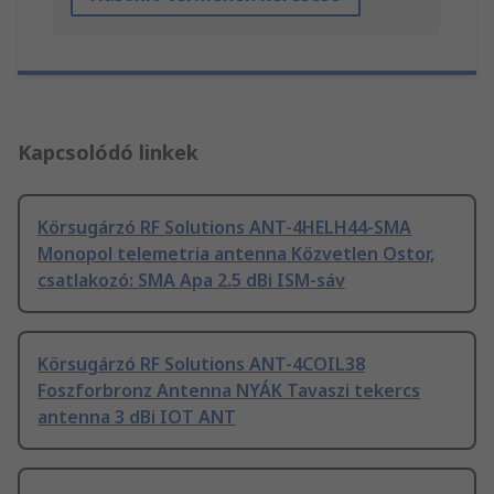
Kapcsolódó linkek
Körsugárzó RF Solutions ANT-4HELH44-SMA
Monopol telemetria antenna Közvetlen Ostor,
csatlakozó: SMA Apa 2.5 dBi ISM-sáv
Körsugárzó RF Solutions ANT-4COIL38
Foszforbronz Antenna NYÁK Tavaszi tekercs
antenna 3 dBi IOT ANT