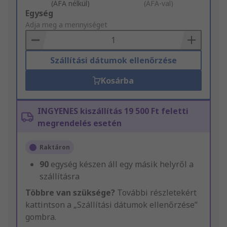
(ÁFA nélkül)
(ÁFÁ-val)
Add
Egység
to
Adja meg a mennyiséget
Basket
Szállítási dátumok ellenőrzése
Kosárba
INGYENES kiszállítás 19 500 Ft feletti
megrendelés esetén
Raktáron
90
egység készen áll egy másik helyről a
szállításra
Többre van szüksége?
További részletekért
kattintson a „Szállítási dátumok ellenőrzése”
gombra.