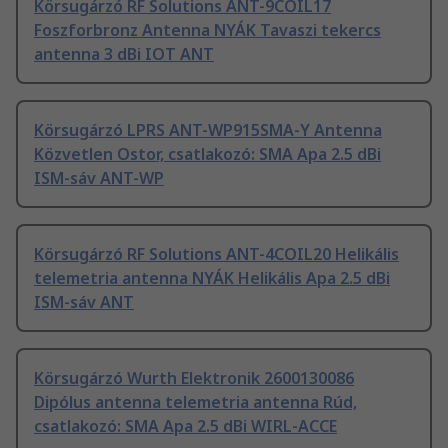
Körsugárzó RF Solutions ANT-9COIL17
Foszforbronz Antenna NYÁK Tavaszi tekercs
antenna 3 dBi IOT ANT
Körsugárzó LPRS ANT-WP915SMA-Y Antenna
Közvetlen Ostor, csatlakozó: SMA Apa 2.5 dBi
ISM-sáv ANT-WP
Körsugárzó RF Solutions ANT-4COIL20 Helikális
telemetria antenna NYÁK Helikális Apa 2.5 dBi
ISM-sáv ANT
Körsugárzó Wurth Elektronik 2600130086
Dipólus antenna telemetria antenna Rúd,
csatlakozó: SMA Apa 2.5 dBi WIRL-ACCE