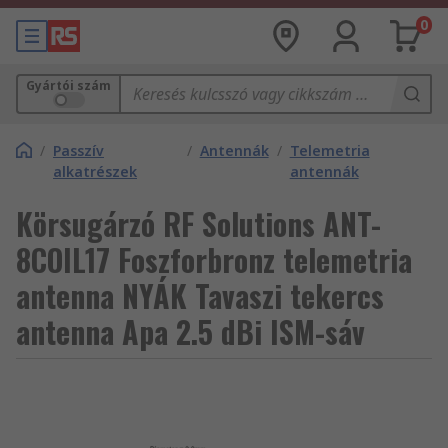
0
Gyártói szám
/
Passzív
/
Antennák
/
Telemetria
alkatrészek
antennák
Körsugárzó RF Solutions ANT-
8COIL17 Foszforbronz telemetria
antenna NYÁK Tavaszi tekercs
antenna Apa 2.5 dBi ISM-sáv