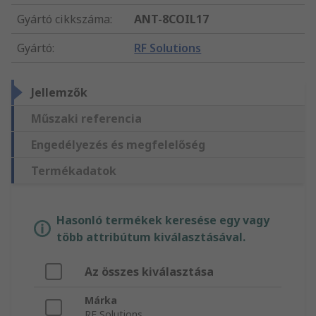
Gyártó cikkszáma
:
ANT-8COIL17
Gyártó
:
RF Solutions
Jellemzők
Műszaki referencia
Engedélyezés és megfelelőség
Termékadatok
Hasonló termékek keresése egy vagy
több attribútum kiválasztásával.
Az összes kiválasztása
Márka
RF Solutions