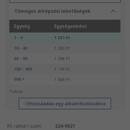
Tömeges árképzési lehetőségek
Egység
Egységenként
1 - 9
1 331 Ft
10 - 49
1 260 Ft
50 - 99
1 208 Ft
100 - 499
1 140 Ft
500 +
1 088 Ft
*irányár
Hozzáadás egy alkatrészlistához
RS raktári szám
:
224-0621