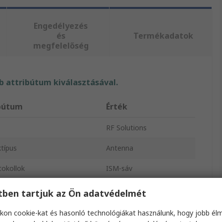
Engedélyezés
és
Termékadatok
megfelelőség
 attribútum kiválasztásával.
bútum
Érték
RF Solutions
típus
Antenna
tokollok
ISM-sáv
kozó típusa
SMA
etben tartjuk az Ön adatvédelmét
 fizikai alakja
Ostor
kon cookie-kat és hasonló technológiákat használunk, hogy jobb él