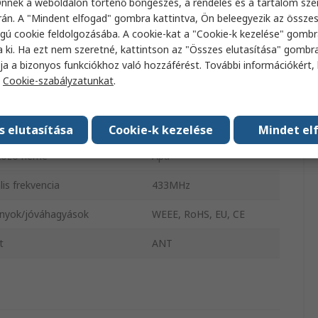
nnek a weboldalon történő böngészés, a rendelés és a tartalom sz
a rögzítésének típusa
Közvetlen
án. A "Mindent elfogad" gombra kattintva, Ön beleegyezik az össze
gú cookie feldolgozásába. A cookie-kat a "Cookie-k kezelése" gombr
a hossza
207mm
a ki. Ha ezt nem szeretné, kattintson az "Összes elutasítása" gombra
ja a bizonyos funkciókhoz való hozzáférést. További információkért, 
s
3dBi
a
Cookie-szabályzatunkat
.
lis frekvencia
433MHz
ottság
Körsugárzó
s elutasítása
Cookie-k kezelése
Mindet el
kozó neme
Apa
is frekvencia
433MHz
nyok/jóváhagyások
WEEE, RoHS, EU, CE
t
ANT