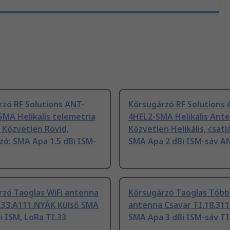
zó RF Solutions ANT-
Körsugárzó RF Solutions 
MA Helikális telemetria
4HEL2-SMA Helikális Ant
 Közvetlen Rövid,
Közvetlen Helikális, csatl
zó: SMA Apa 1.5 dBi ISM-
SMA Apa 2 dBi ISM-sáv A
rzó Taoglas WiFi antenna
Körsugárzó Taoglas Több
.33.A111 NYÁK Külső SMA
antenna Csavar TI.18.311
i ISM, LoRa TI.33
SMA Apa 3 dBi ISM-sáv TI