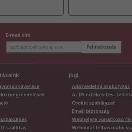
E-mail cím
Feliratkozás
tásaink
Jogi
nyomonkövetése
Adatvédelmi szabályzat
ékű megrendelések
Az RS értékesítési feltét
áció
Cookie szabályzat
Email biztonság
sszaküldés
Webhelyre vonatkozó fel
t szállítás
Weboldal felhasználói s