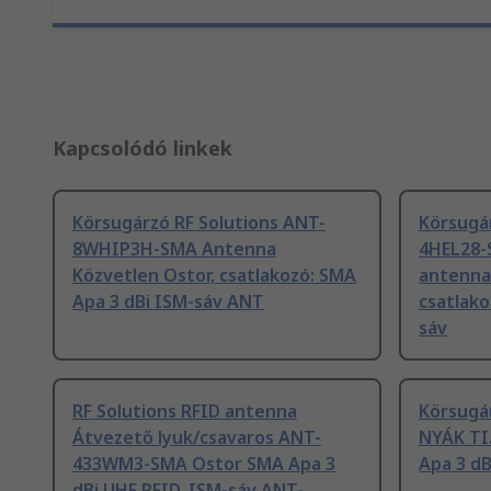
Kapcsolódó linkek
Körsugárzó RF Solutions ANT-
Körsugár
8WHIP3H-SMA Antenna
4HEL28-S
Közvetlen Ostor, csatlakozó: SMA
antenna
Apa 3 dBi ISM-sáv ANT
csatlako
sáv
RF Solutions RFID antenna
Körsugá
Átvezető lyuk/csavaros ANT-
NYÁK TI
433WM3-SMA Ostor SMA Apa 3
Apa 3 dB
dBi UHF RFID, ISM-sáv ANT-