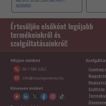
433WM3
Értesüljön elsőként legújabb
termékeinkről és
szolgáltatásainkról!
Hívjon minket
Szolgálta
06 1 580 2262
Csomag 
Nagyért
info@rscomponents.hu
Regisztr
Kövessen minket
Szállítás
Termékvi
Ütemezet