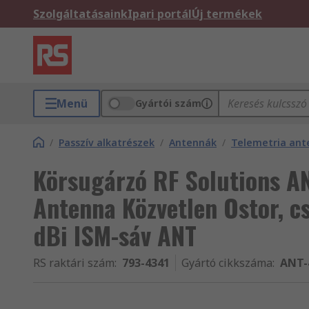
Szolgáltatásaink
Ipari portál
Új termékek
Menü
Gyártói szám
/
Passzív alkatrészek
/
Antennák
/
Telemetria ant
Körsugárzó RF Solutions 
Antenna Közvetlen Ostor, c
dBi ISM-sáv ANT
RS raktári szám
:
793-4341
Gyártó cikkszáma
:
ANT-