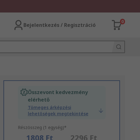
0
Bejelentkezés / Regisztráció
Összevont kedvezmény
elérhető
Tömeges árképzési
lehetőségek megtekintése
Részösszeg (1 egység)*
1808 Ft
2296 Ft