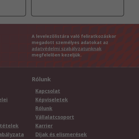
A levelezőlistára való feliratkozáskor
megadott személyes adatokat az
adatvédelmi szabályzatunknak
megfelelően kezeljük.
Rólunk
Kapcsolat
elei
Képviseletek
Rólunk
Vállalatcsoport
tételek
Karrier
zabályzata
Díjak és elismerések