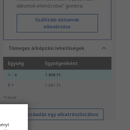
dátumok ellenőrzése” gombra.
Szállítási dátumok
ellenőrzése
Tömeges árképzési lehetőségek
Egység
Egységenként
1 - 4
1 808 Ft
5 +
1 691 Ft
*irányár
Hozzáadás egy alkatrészlistához
ményt