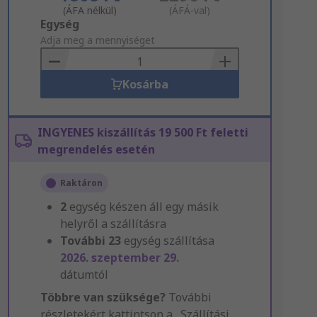
(ÁFA nélkül)
(ÁFÁ-val)
Add
Egység
to
Adja meg a mennyiséget
Basket
Kosárba
INGYENES kiszállítás 19 500 Ft feletti
megrendelés esetén
Raktáron
2
egység készen áll egy másik
helyről a szállításra
További
23
egység szállítása
2026. szeptember 29.
dátumtól
Többre van szüksége?
További
részletekért kattintson a „Szállítási