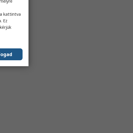
emélyre
s
a kattintva
. Ez
kérjük
fogad