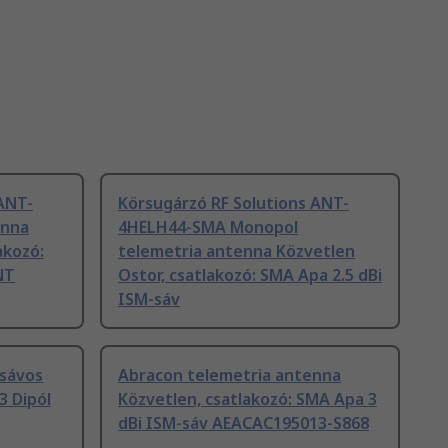
ANT-
Körsugárzó RF Solutions ANT-
enna
4HELH44-SMA Monopol
akozó:
telemetria antenna Közvetlen
NT
Ostor, csatlakozó: SMA Apa 2.5 dBi
ISM-sáv
sávos
Abracon telemetria antenna
3 Dipól
Közvetlen, csatlakozó: SMA Apa 3
dBi ISM-sáv AEACAC195013-S868