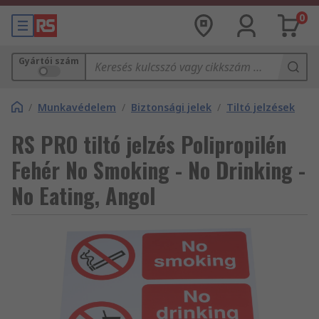
0
Gyártói szám
/
Munkavédelem
/
Biztonsági jelek
/
Tiltó jelzések
RS PRO tiltó jelzés Polipropilén
Fehér No Smoking - No Drinking -
No Eating, Angol