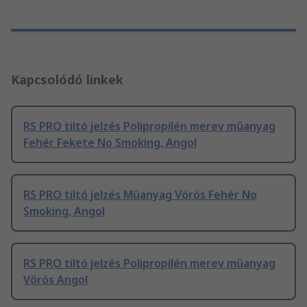
Kapcsolódó linkek
RS PRO tiltó jelzés Polipropilén merev műanyag
Fehér Fekete No Smoking, Angol
RS PRO tiltó jelzés Műanyag Vörös Fehér No
Smoking, Angol
RS PRO tiltó jelzés Polipropilén merev műanyag
Vörös Angol