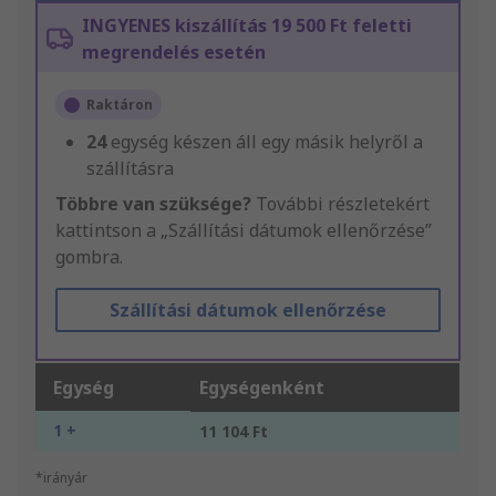
INGYENES kiszállítás 19 500 Ft feletti
megrendelés esetén
Raktáron
24
egység készen áll egy másik helyről a
szállításra
Többre van szüksége?
További részletekért
kattintson a „Szállítási dátumok ellenőrzése”
gombra.
Szállítási dátumok ellenőrzése
Egység
Egységenként
1 +
11 104 Ft
*irányár