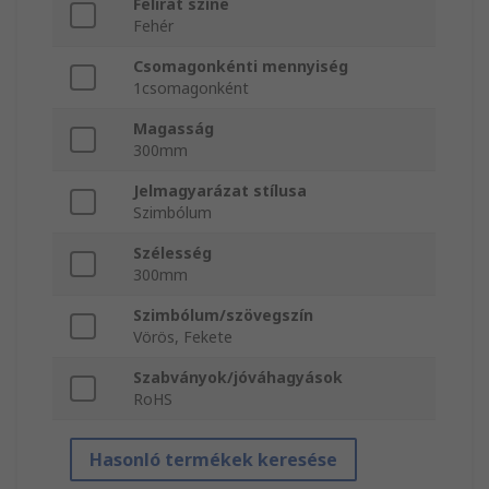
Felirat színe
Fehér
Csomagonkénti mennyiség
1csomagonként
Magasság
300mm
Jelmagyarázat stílusa
Szimbólum
Szélesség
300mm
Szimbólum/szövegszín
Vörös, Fekete
Szabványok/jóváhagyások
RoHS
Hasonló termékek keresése