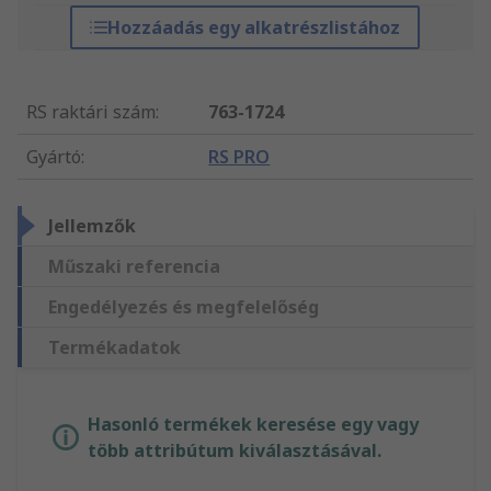
Hozzáadás egy alkatrészlistához
RS raktári szám
:
763-1724
Gyártó
:
RS PRO
Jellemzők
Műszaki referencia
Engedélyezés és megfelelőség
Termékadatok
Hasonló termékek keresése egy vagy
több attribútum kiválasztásával.