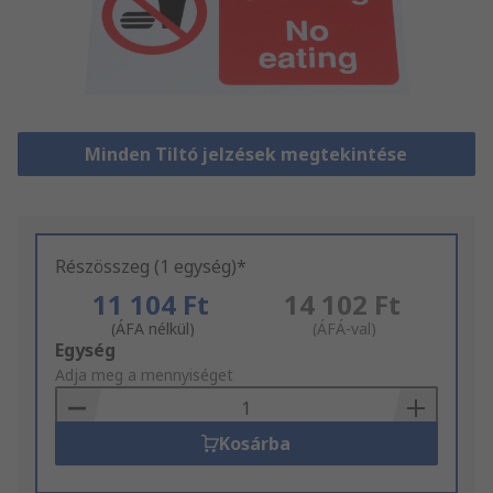
Minden Tiltó jelzések megtekintése
Részösszeg (1 egység)*
11 104 Ft
14 102 Ft
(ÁFA nélkül)
(ÁFÁ-val)
Add
Egység
to
Adja meg a mennyiséget
Basket
Kosárba