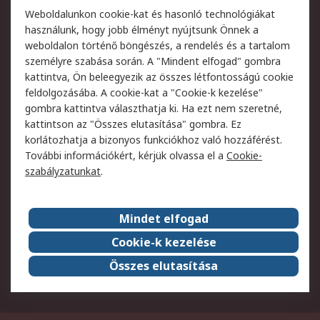
Weboldalunkon cookie-kat és hasonló technológiákat
Szolgáltatások
használunk, hogy jobb élményt nyújtsunk Önnek a
weboldalon történő böngészés, a rendelés és a tartalom
Jogi
személyre szabása során. A "Mindent elfogad" gombra
kattintva, Ön beleegyezik az összes létfontosságú cookie
Adatvédelmi
Az RS értékesítési
feldolgozásába. A cookie-kat a "Cookie-k kezelése"
szabályzat
feltételei
gombra kattintva választhatja ki. Ha ezt nem szeretné,
Cookie szabályzat
Email biztonság
kattintson az "Összes elutasítása" gombra. Ez
Webhelyre vonatkozó
Weboldal felhasználói
korlátozhatja a bizonyos funkciókhoz való hozzáférést.
feltételek
szabályzata
További információkért, kérjük olvassa el a
Cookie-
szabályzatunkat
.
Rólunk
Mindet elfogad
Kapcsolat
Képviseletek
Rólunk
Vállalatcsoport
Cookie-k kezelése
Karrier
Díjak és elismerések
Összes elutasítása
ESG globális célok