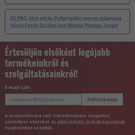
RS PRO tiltó jelzés Polipropilén merev műanyag
Vörös Fehér Do Not Use Mobile Phones, Angol
Értesüljön elsőként legújabb
termékeinkről és
szolgáltatásainkról!
E-mail cím
Feliratkozás
A levelezőlistára való feliratkozáskor megadott
személyes adatokat az
adatvédelmi szabályzatunknak
megfelelően kezeljük.