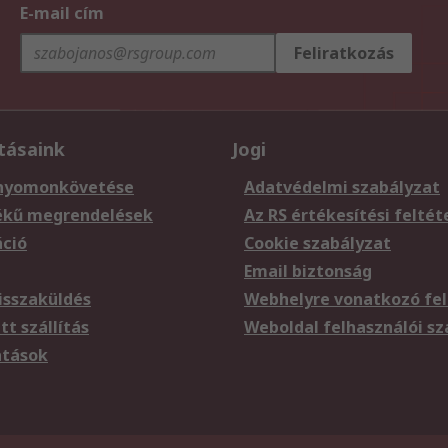
E-mail cím
Feliratkozás
tásaink
Jogi
nyomonkövetése
Adatvédelmi szabályzat
ékű megrendelések
Az RS értékesítési feltét
áció
Cookie szabályzat
Email biztonság
sszaküldés
Webhelyre vonatkozó fel
t szállítás
Weboldal felhasználói s
atások