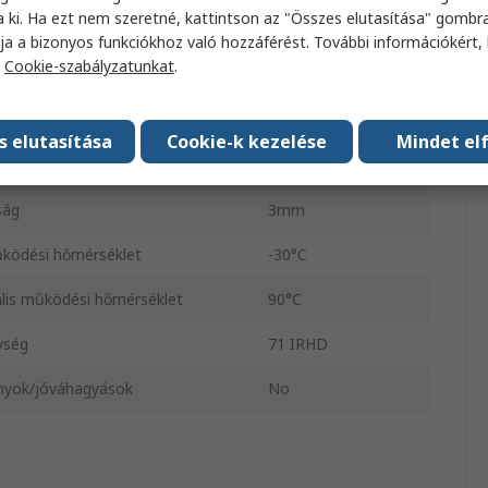
a ki. Ha ezt nem szeretné, kattintson az "Összes elutasítása" gombra
Nitrilgumi (NBR)
ja a bizonyos funkciókhoz való hozzáférést. További információkért, 
a
Cookie-szabályzatunkat
.
átmérő
17mm
átmérő
23mm
s elutasítása
Cookie-k kezelése
Mindet el
Fekete
ság
3mm
űködési hőmérséklet
-30°C
lis működési hőmérséklet
90°C
ység
71 IRHD
nyok/jóváhagyások
No