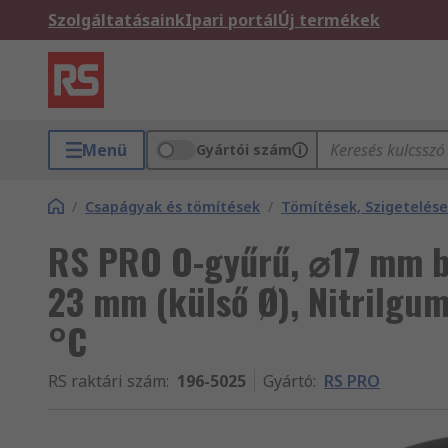
Szolgáltatásaink
Ipari portál
Új termékek
Menü
Gyártói szám
/
Csapágyak és tömítések
/
Tömítések, Szigetelés
RS PRO O-gyűrű, ⌀17 mm b
23 mm (külső Ø), Nitrilgu
°C
RS raktári szám
:
196-5025
Gyártó
:
RS PRO