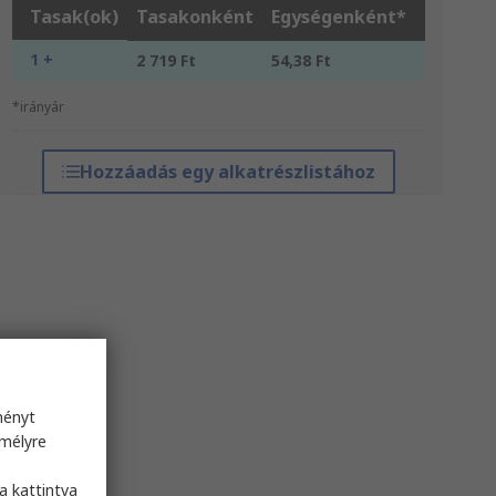
Tasak(ok)
Tasakonként
Egységenként*
1 +
2 719 Ft
54,38 Ft
*irányár
Hozzáadás egy alkatrészlistához
ményt
emélyre
s
a kattintva