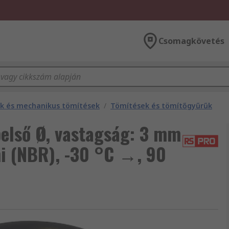
Csomagkövetés
ek és mechanikus tömítések
/
Tömítések és tömítőgyűrűk
első Ø, vastagság: 3 mm
mi (NBR), -30 °C →, 90