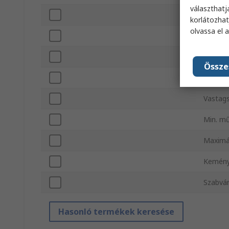
választhatj
Anyag
korlátozhat
olvassa el 
Belső 
Külső 
Össze
Szín
Vastag
Min. m
Maximá
Kemén
Szabvá
Hasonló termékek keresése