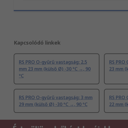
Kapcsolódó linkek
RS PRO O-gyűrű vastagság: 2.5
RS PRO 
mm 23 mm (külső Ø) -30 °C →, 90
23 mm (k
°C
RS PRO O-gyűrű vastagság: 3 mm
RS PRO 
29 mm (külső Ø) -30 °C →, 90 °C
22 mm (k