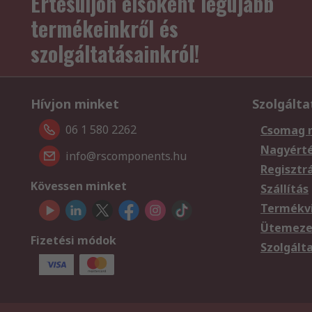
Értesüljön elsőként legújabb
termékeinkről és
szolgáltatásainkról!
Hívjon minket
Szolgálta
06 1 580 2262
Csomag 
Nagyért
info@rscomponents.hu
Regisztr
Kövessen minket
Szállítás
Termékvi
Ütemezet
Fizetési módok
Szolgált