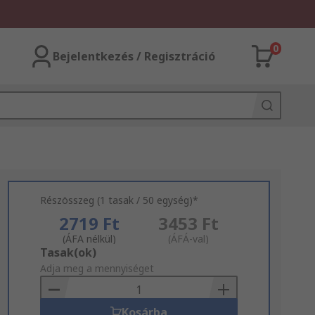
0
Bejelentkezés / Regisztráció
Részösszeg (1 tasak / 50 egység)*
2719 Ft
3453 Ft
(ÁFA nélkül)
(ÁFÁ-val)
Add
Tasak(ok)
to
Adja meg a mennyiséget
Basket
Kosárba