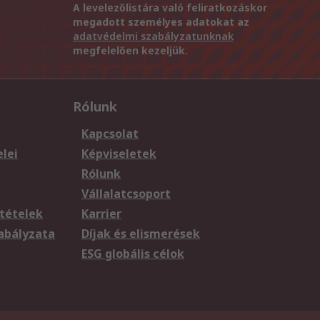
A levelezőlistára való feliratkozáskor
megadott személyes adatokat az
adatvédelmi szabályzatunknak
megfelelően kezeljük.
Rólunk
Kapcsolat
elei
Képviseletek
Rólunk
Vállalatcsoport
tételek
Karrier
zabályzata
Díjak és elismerések
ESG globális célok