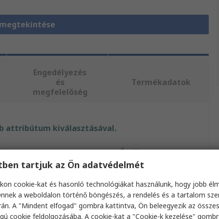
 megtekintése
Engedélyezés
és
Termékadatok
megfelelőség
 attribútum kiválasztásával.
bútum
Érték
etben tartjuk az Ön adatvédelmét
RS PRO
kon cookie-kat és hasonló technológiákat használunk, hogy jobb él
típus
O-gyűrű
nnek a weboldalon történő böngészés, a rendelés és a tartalom sz
án. A "Mindent elfogad" gombra kattintva, Ön beleegyezik az össze
O-gyűrű
gú cookie feldolgozásába. A cookie-kat a "Cookie-k kezelése" gombr