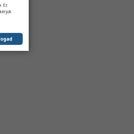
. Ez
kérjük
fogad