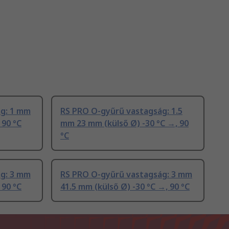
g: 1 mm
RS PRO O-gyűrű vastagság: 1.5
 90 °C
mm 23 mm (külső Ø) -30 °C →, 90
°C
g: 3 mm
RS PRO O-gyűrű vastagság: 3 mm
 90 °C
41.5 mm (külső Ø) -30 °C →, 90 °C