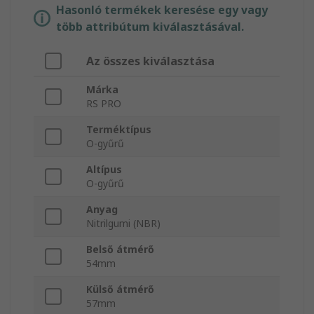
Hasonló termékek keresése egy vagy
több attribútum kiválasztásával.
Az összes kiválasztása
Márka
RS PRO
Terméktípus
O-gyűrű
Altípus
O-gyűrű
Anyag
Nitrilgumi (NBR)
Belső átmérő
54mm
Külső átmérő
57mm