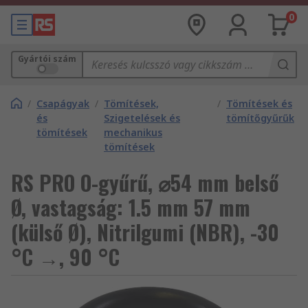
0
Gyártói szám
/
Csapágyak
/
Tömítések,
/
Tömítések és
és
Szigetelések és
tömítőgyűrűk
tömítések
mechanikus
tömítések
RS PRO O-gyűrű, ⌀54 mm belső
Ø, vastagság: 1.5 mm 57 mm
(külső Ø), Nitrilgumi (NBR), -30
°C →, 90 °C