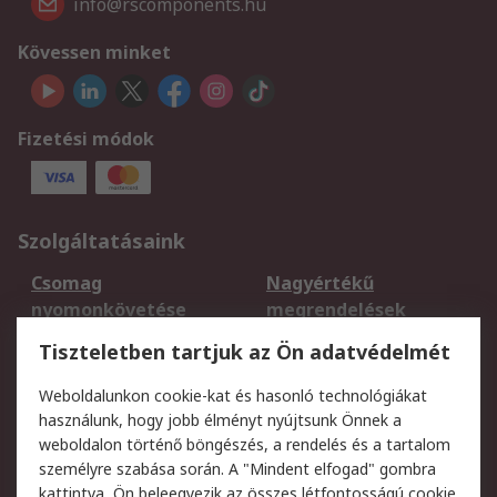
info@rscomponents.hu
Kövessen minket
Fizetési módok
Szolgáltatásaink
Csomag
Nagyértékű
nyomonkövetése
megrendelések
Regisztráció
Szállítás
Tiszteletben tartjuk az Ön adatvédelmét
Termékvisszaküldés
Ütemezett szállítás
Weboldalunkon cookie-kat és hasonló technológiákat
Szolgáltatások
használunk, hogy jobb élményt nyújtsunk Önnek a
weboldalon történő böngészés, a rendelés és a tartalom
Jogi
személyre szabása során. A "Mindent elfogad" gombra
kattintva, Ön beleegyezik az összes létfontosságú cookie