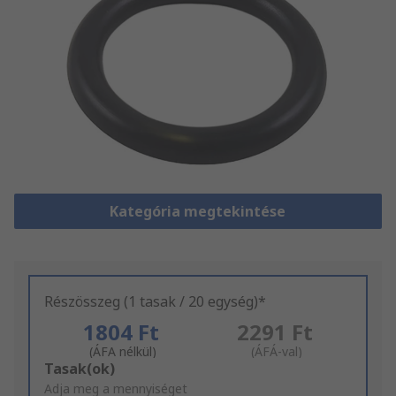
Kategória megtekintése
Részösszeg (1 tasak / 20 egység)*
1804 Ft
2291 Ft
(ÁFA nélkül)
(ÁFÁ-val)
Add
Tasak(ok)
to
Adja meg a mennyiséget