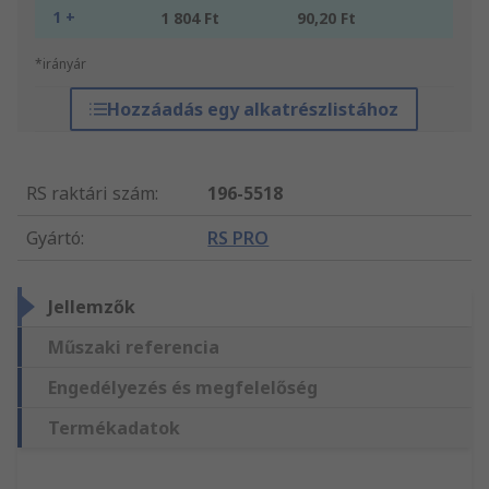
1 +
1 804 Ft
90,20 Ft
*irányár
Hozzáadás egy alkatrészlistához
RS raktári szám
:
196-5518
Gyártó
:
RS PRO
Jellemzők
Műszaki referencia
Engedélyezés és megfelelőség
Termékadatok