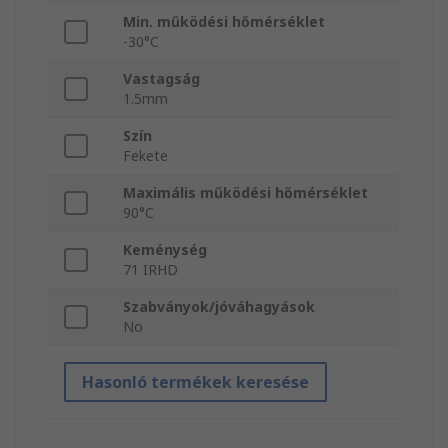
Min. működési hőmérséklet
-30°C
Vastagság
1.5mm
Szín
Fekete
Maximális működési hőmérséklet
90°C
Keménység
71 IRHD
Szabványok/jóváhagyások
No
Hasonló termékek keresése