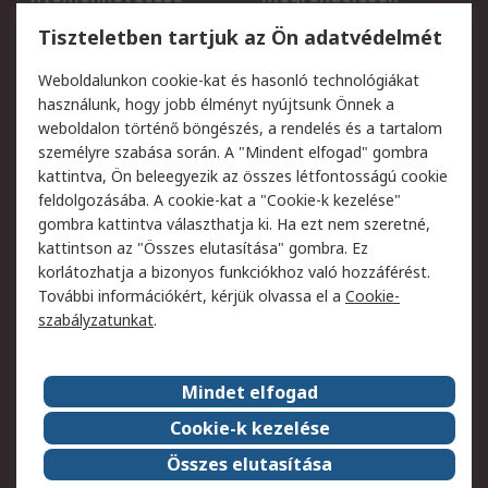
Regisztráció
Szállítás
Tiszteletben tartjuk az Ön adatvédelmét
Termékvisszaküldés
Ütemezett szállítás
Weboldalunkon cookie-kat és hasonló technológiákat
Szolgáltatások
használunk, hogy jobb élményt nyújtsunk Önnek a
weboldalon történő böngészés, a rendelés és a tartalom
Jogi
személyre szabása során. A "Mindent elfogad" gombra
kattintva, Ön beleegyezik az összes létfontosságú cookie
Adatvédelmi
Az RS értékesítési
feldolgozásába. A cookie-kat a "Cookie-k kezelése"
szabályzat
feltételei
gombra kattintva választhatja ki. Ha ezt nem szeretné,
Cookie szabályzat
Email biztonság
kattintson az "Összes elutasítása" gombra. Ez
Webhelyre vonatkozó
Weboldal felhasználói
korlátozhatja a bizonyos funkciókhoz való hozzáférést.
feltételek
szabályzata
További információkért, kérjük olvassa el a
Cookie-
szabályzatunkat
.
Rólunk
Mindet elfogad
Kapcsolat
Képviseletek
Rólunk
Vállalatcsoport
Cookie-k kezelése
Karrier
Díjak és elismerések
Összes elutasítása
ESG globális célok