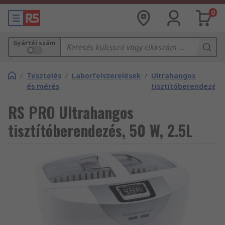
0
Gyártói szám
/
Tesztelés
/
Laborfelszerelések
/
Ultrahangos
és mérés
tisztítóberendezése
RS PRO Ultrahangos
tisztítóberendezés, 50 W, 2.5L