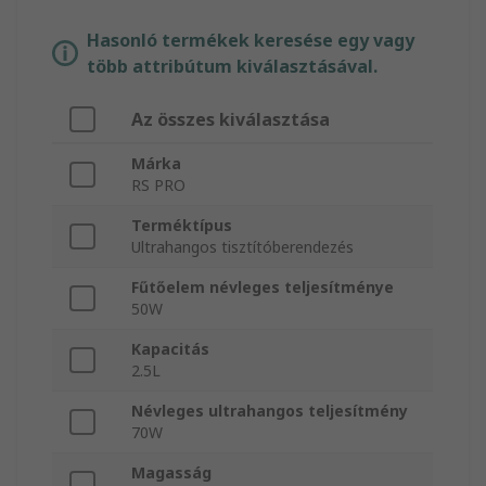
Hasonló termékek keresése egy vagy
több attribútum kiválasztásával.
Az összes kiválasztása
Márka
RS PRO
Terméktípus
Ultrahangos tisztítóberendezés
Fűtőelem névleges teljesítménye
50W
Kapacitás
2.5L
Névleges ultrahangos teljesítmény
70W
Magasság