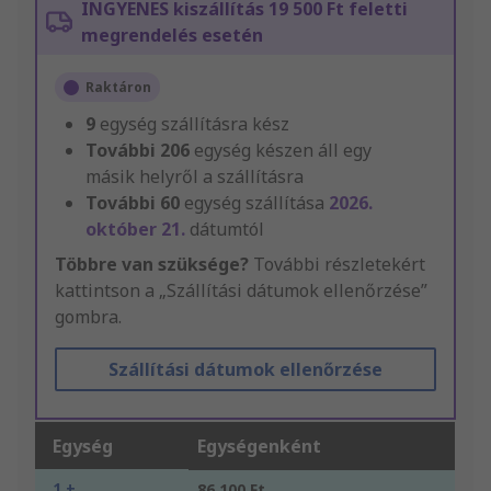
INGYENES kiszállítás 19 500 Ft feletti
megrendelés esetén
Raktáron
9
egység szállításra kész
További
206
egység készen áll egy
másik helyről a szállításra
További
60
egység szállítása
2026.
október 21.
dátumtól
Többre van szüksége?
További részletekért
kattintson a „Szállítási dátumok ellenőrzése”
gombra.
Szállítási dátumok ellenőrzése
Egység
Egységenként
1 +
86 100 Ft