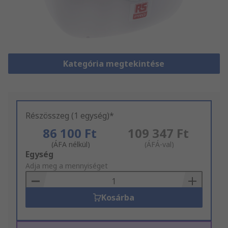
Kategória megtekintése
Részösszeg (1 egység)*
86 100 Ft
109 347 Ft
(ÁFA nélkül)
(ÁFÁ-val)
Add
Egység
to
Adja meg a mennyiséget
Basket
Kosárba