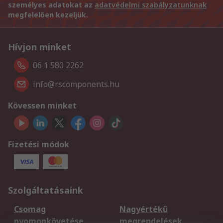
személyes adatokat az
adatvédelmi szabályzatunknak
megfelelően kezeljük.
Hívjon minket
06 1 580 2262
info@rscomponents.hu
Kövessen minket
Fizetési módok
Szolgáltatásaink
Csomag
Nagyértékű
nyomonkövetése
megrendelések