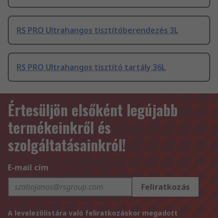
RS PRO Ultrahangos tisztítóberendezés 3L
RS PRO Ultrahangos tisztító tartály 36L
Értesüljön elsőként legújabb
termékeinkről és
szolgáltatásainkról!
E-mail cím
Feliratkozás
A levelezőlistára való feliratkozáskor megadott