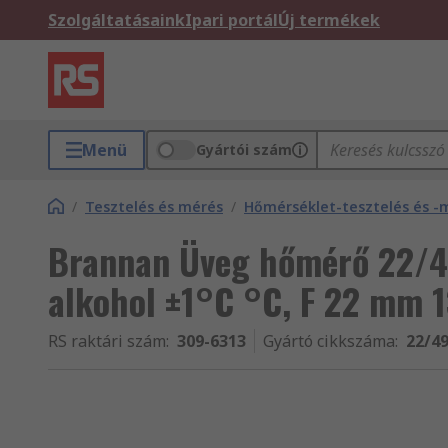
Szolgáltatásaink
Ipari portál
Új termékek
Menü
Gyártói szám
/
Tesztelés és mérés
/
Hőmérséklet-tesztelés és -
Brannan Üveg hőmérő 22/4
alkohol ±1°C °C, F 22 m
RS raktári szám
:
309-6313
Gyártó cikkszáma
:
22/4