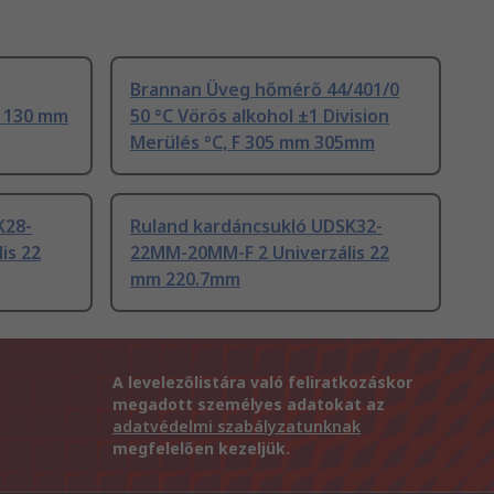
Brannan Üveg hőmérő 44/401/0
i 130 mm
50 °C Vörös alkohol ±1 Division
Merülés °C, F 305 mm 305mm
K28-
Ruland kardáncsukló UDSK32-
is 22
22MM-20MM-F 2 Univerzális 22
mm 220.7mm
A levelezőlistára való feliratkozáskor
megadott személyes adatokat az
adatvédelmi szabályzatunknak
megfelelően kezeljük.