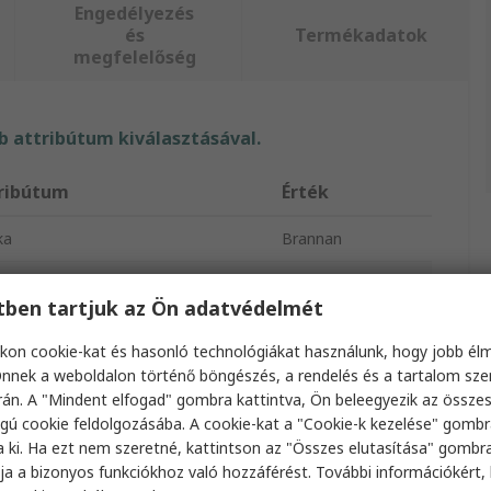
Engedélyezés
és
Termékadatok
megfelelőség
 attribútum kiválasztásával.
ribútum
Érték
ka
Brannan
ály
1 °C
etben tartjuk az Ön adatvédelmét
éktípus
Üveg hőmérő
kon cookie-kat és hasonló technológiákat használunk, hogy jobb él
mális hőmérséklet mérés
40°C
nnek a weboldalon történő böngészés, a rendelés és a tartalom sz
án. A "Mindent elfogad" gombra kattintva, Ön beleegyezik az össze
ltés típusa
Vörös alkohol
gú cookie feldolgozásába. A cookie-kat a "Cookie-k kezelése" gombr
a ki. Ha ezt nem szeretné, kattintson az "Összes elutasítása" gombra
tosság
±1°C
ja a bizonyos funkciókhoz való hozzáférést. További információkért, 