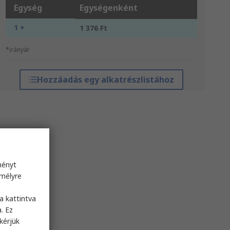
Egység
Egységenként
1 +
1 376 Ft
*irányár
Hozzáadás egy alkatrészlistához
ményt
emélyre
s
a kattintva
. Ez
kérjük