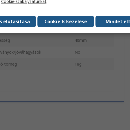
a
Cookie-szabályzatunkat
.
rsékleti skála
°C, F
asság
22mm
s elutasítása
Cookie-k kezelése
Mindet el
sz
130mm
esség
40mm
ványok/jóváhagyások
No
tó tömeg
18g