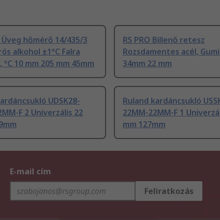
 Üveg hőmérő 14/435/3
RS PRO Billenő retesz
rös alkohol ±1°C Falra
Rozsdamentes acél, Gum
 F, °C 10 mm 205 mm 45mm
34mm 22 mm
kardáncsukló UDSK28-
Ruland kardáncsukló USS
MM-F 2 Univerzális 22
22MM-22MM-F 1 Univerzál
.9mm
mm 127mm
E-mail cím
Feliratkozás