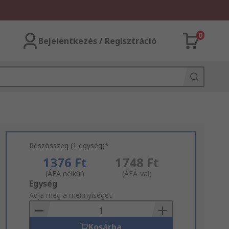
0
Bejelentkezés / Regisztráció
Részösszeg (1 egység)*
1376 Ft
1748 Ft
(ÁFA nélkül)
(ÁFÁ-val)
Add
Egység
to
Adja meg a mennyiséget
Basket
Kosárba