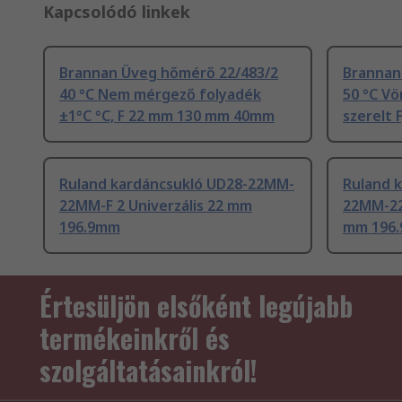
Kapcsolódó linkek
Brannan Üveg hőmérő 22/483/2
Brannan
40 °C Nem mérgező folyadék
50 °C Vö
±1°C °C, F 22 mm 130 mm 40mm
szerelt
Ruland kardáncsukló UD28-22MM-
Ruland 
22MM-F 2 Univerzális 22 mm
22MM-22
196.9mm
mm 196
Értesüljön elsőként legújabb
termékeinkről és
szolgáltatásainkról!