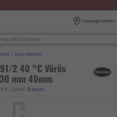
Csomagkövetés
mérés
/
Üveg hőmérők
91/2 40 °C Vörös
m 130 mm 40mm
91/2
Gyártó
:
Brannan