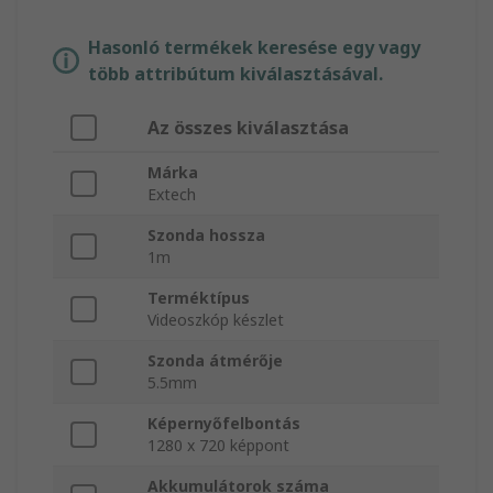
Hasonló termékek keresése egy vagy
több attribútum kiválasztásával.
Az összes kiválasztása
Márka
Extech
Szonda hossza
1m
Terméktípus
Videoszkóp készlet
Szonda átmérője
5.5mm
Képernyőfelbontás
1280 x 720 képpont
Akkumulátorok száma