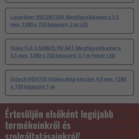
Laserliner 092.283.55H Megfigyelőkamera 5.5
mm, 1280 x 720 képpont 2 m LED
Fluke FLK-5.5MM/0.7M ART Megfigyelőkamera
5.5 mm, 1280 x 720 képpont 0.7 m Fehér LED
Extech HDV720 Videoszkóp készlet 4.9 mm, 1280
x 720 képpont 1 m
Értesüljön elsőként legújabb
termékeinkről és
szolgáltatásainkról!