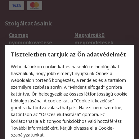
Szolgáltatásaink
Csomag
Nagyértékű
nyomonkövetése
megrendelések
Regisztráció
Szállítás
Tiszteletben tartjuk az Ön adatvédelmét
Termékvisszaküldés
Ütemezett szállítás
Weboldalunkon cookie-kat és hasonló technológiákat
Szolgáltatások
használunk, hogy jobb élményt nyújtsunk Önnek a
weboldalon történő böngészés, a rendelés és a tartalom
Jogi
személyre szabása során. A "Mindent elfogad" gombra
kattintva, Ön beleegyezik az összes létfontosságú cookie
Adatvédelmi
Az RS értékesítési
feldolgozásába. A cookie-kat a "Cookie-k kezelése"
szabályzat
feltételei
gombra kattintva választhatja ki. Ha ezt nem szeretné,
Cookie szabályzat
Email biztonság
kattintson az "Összes elutasítása" gombra. Ez
Webhelyre vonatkozó
Weboldal felhasználói
korlátozhatja a bizonyos funkciókhoz való hozzáférést.
feltételek
szabályzata
További információkért, kérjük olvassa el a
Cookie-
szabályzatunkat
.