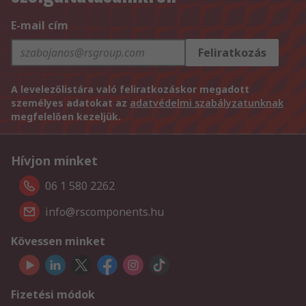
E-mail cím
Feliratkozás
A levelezőlistára való feliratkozáskor megadott
személyes adatokat az
adatvédelmi szabályzatunknak
megfelelően kezeljük.
Hívjon minket
06 1 580 2262
info@rscomponents.hu
Kövessen minket
Fizetési módok