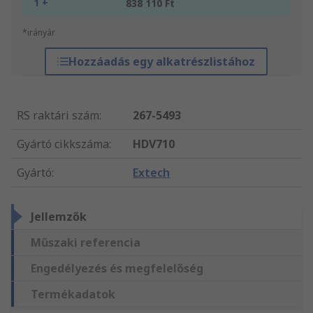
1 +
838 110 Ft
*irányár
Hozzáadás egy alkatrészlistához
RS raktári szám
:
267-5493
Gyártó cikkszáma
:
HDV710
Gyártó
:
Extech
Jellemzők
Műszaki referencia
Engedélyezés és megfelelőség
Termékadatok