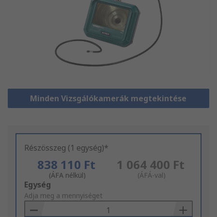
Minden Vizsgálókamerák megtekintése
Részösszeg (1 egység)*
838 110 Ft
1 064 400 Ft
(ÁFA nélkül)
(ÁFÁ-val)
Add
Egység
to
Adja meg a mennyiséget
Basket