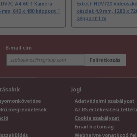
HDV7C-A4-60-1 Kamera
Extech HDV720 Videoszk
 mm, 640 x 480 képpont 1
készlet 4.9 mm, 1280 x 72
képpont 1 m
E-mail cím
Feliratkozás
tásaink
Jogi
nyomonkövetése
Adatvédelmi szabályzat
ékű megrendelések
Az RS értékesítési feltét
áció
Cookie szabályzat
Email biztonság
sszaküldés
Webhelyre vonatkozó fel