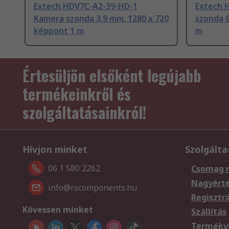
Extech HDV7C-A2-39-HD-1
Extech 
Kamera szonda 3.9 mm, 1280 x 720
szonda 6
képpont 1 m
m
Értesüljön elsőként legújabb
termékeinkről és
szolgáltatásainkról!
Hívjon minket
Szolgálta
06 1 580 2262
Csomag 
Nagyért
info@rscomponents.hu
Regisztr
Kövessen minket
Szállítás
Termékvi