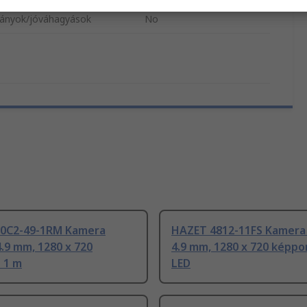
ányok/jóváhagyások
No
80C2-49-1RM Kamera
HAZET 4812-11FS Kamera
.9 mm, 1280 x 720
4.9 mm, 1280 x 720 képpo
 1 m
LED