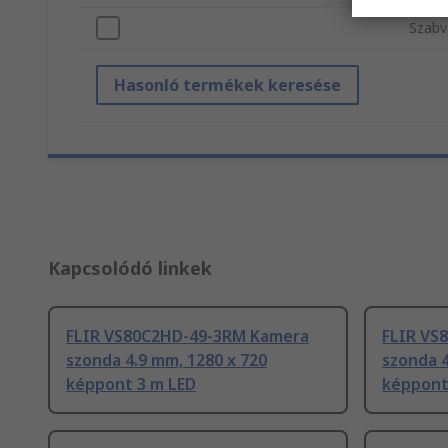
Szabv
Hasonló termékek keresése
Kapcsolódó linkek
FLIR VS80C2HD-49-3RM Kamera
FLIR VS
szonda 4.9 mm, 1280 x 720
szonda 4
képpont 3 m LED
képpont