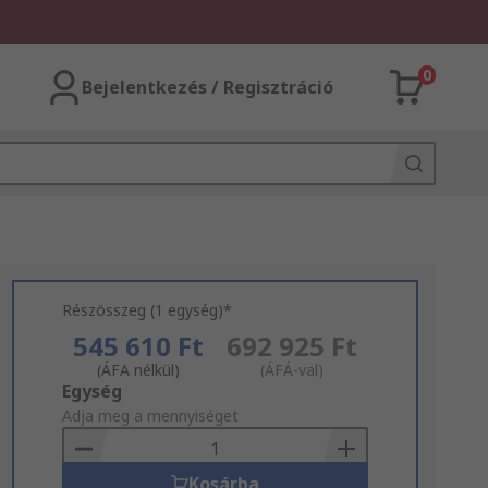
0
Bejelentkezés / Regisztráció
Részösszeg (1 egység)*
545 610 Ft
692 925 Ft
(ÁFA nélkül)
(ÁFÁ-val)
Add
Egység
to
Adja meg a mennyiséget
Basket
Kosárba