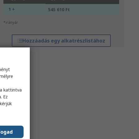
1 +
545 610 Ft
*irányár
Hozzáadás egy alkatrészlistához
ményt
emélyre
s
a kattintva
. Ez
kérjük
fogad