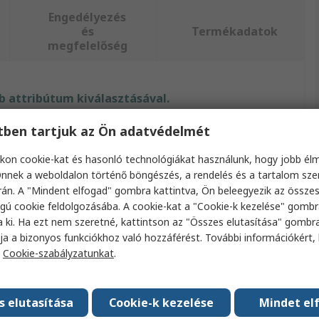
Engedélyezés
és
Termékadatok
megfelelőség
 attribútum kiválasztásával.
etben tartjuk az Ön adatvédelmét
ibútum
Érték
kon cookie-kat és hasonló technológiákat használunk, hogy jobb él
a
Extech
nnek a weboldalon történő böngészés, a rendelés és a tartalom sz
án. A "Mindent elfogad" gombra kattintva, Ön beleegyezik az össze
ktípus
Kamera szonda
gú cookie feldolgozásába. A cookie-kat a "Cookie-k kezelése" gombr
a ki. Ha ezt nem szeretné, kattintson az "Összes elutasítása" gombra
a hossza
1m
ja a bizonyos funkciókhoz való hozzáférést. További információkért, 
a átmérője
4.9mm
a
Cookie-szabályzatunkat
.
nyőfelbontás
1280 x 720 képpont
s elutasítása
Cookie-k kezelése
Mindet el
mező FOV
90°