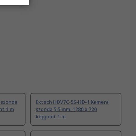
 szonda
Extech HDV7C-55-HD-1 Kamera
nt 1 m
szonda 5.5 mm, 1280 x 720
képpont 1 m