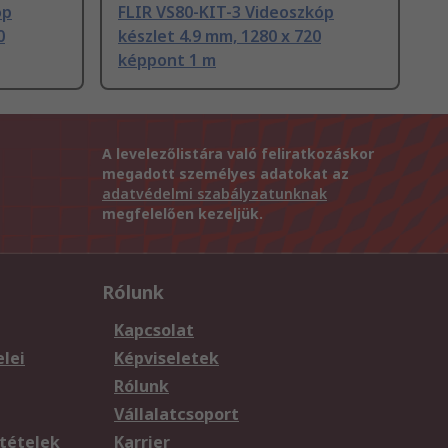
óp
FLIR VS80-KIT-3 Videoszkóp
0
készlet 4.9 mm, 1280 x 720
képpont 1 m
A levelezőlistára való feliratkozáskor
megadott személyes adatokat az
adatvédelmi szabályzatunknak
megfelelően kezeljük.
Rólunk
Kapcsolat
elei
Képviseletek
Rólunk
Vállalatcsoport
tételek
Karrier