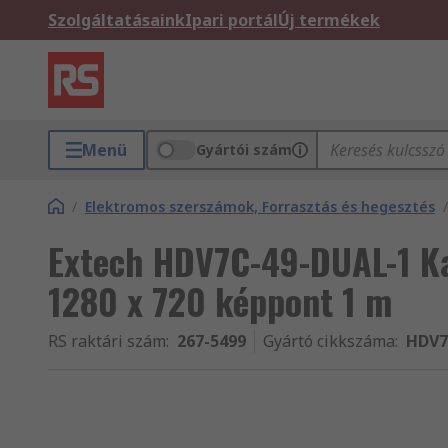
Szolgáltatásaink
Ipari portál
Új termékek
Menü
Gyártói szám
/
Elektromos szerszámok, Forrasztás és hegesztés
/
Extech HDV7C-49-DUAL-1 K
1280 x 720 képpont 1 m
RS raktári szám
:
267-5499
Gyártó cikkszáma
:
HDV7