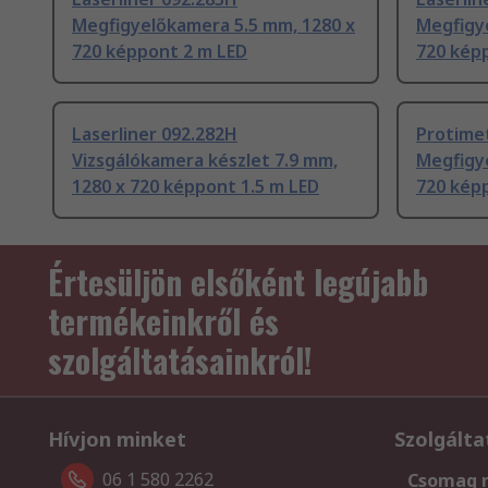
Megfigyelőkamera 5.5 mm, 1280 x
Megfigy
720 képpont 2 m LED
720 kép
Laserliner 092.282H
Protime
Vizsgálókamera készlet 7.9 mm,
Megfigy
1280 x 720 képpont 1.5 m LED
720 kép
Értesüljön elsőként legújabb
termékeinkről és
szolgáltatásainkról!
Hívjon minket
Szolgálta
06 1 580 2262
Csomag 