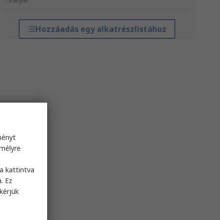
*irányár
Hozzáadás egy alkatrészlistához
ményt
emélyre
s
a kattintva
. Ez
kérjük