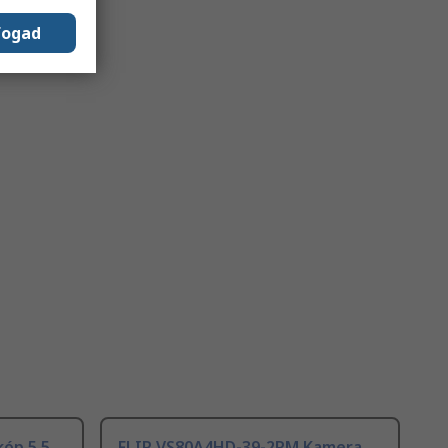
fogad
óp 5.5
FLIR VS80A4HD-39-2RM Kamera