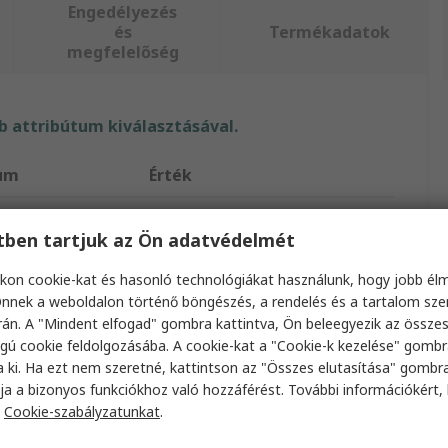
Engedélyezés
és
Termékadatok
megfelelőség
 attribútum kiválasztásával.
tum
Érték
Laserliner
etben tartjuk az Ön adatvédelmét
s
Megfigyelőkamera
kon cookie-kat és hasonló technológiákat használunk, hogy jobb él
ssza
2m
nnek a weboldalon történő böngészés, a rendelés és a tartalom sz
án. A "Mindent elfogad" gombra kattintva, Ön beleegyezik az össze
mérője
5.5mm
gú cookie feldolgozásába. A cookie-kat a "Cookie-k kezelése" gombr
a ki. Ha ezt nem szeretné, kattintson az "Összes elutasítása" gombra
lbontás
1280 x 720 képpont
ja a bizonyos funkciókhoz való hozzáférést. További információkért, 
a
Cookie-szabályzatunkat
.
s típusa
LED