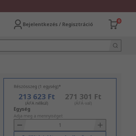
0
Bejelentkezés / Regisztráció
Részösszeg (1 egység)*
213 623 Ft
271 301 Ft
(ÁFA nélkül)
(ÁFÁ-val)
Add
Egység
to
Adja meg a mennyiséget
Basket