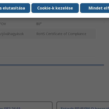
fókusztávolság
2cm
s elutasítása
Cookie-k kezelése
Mindet el
lló besorolása
Vízálló
FOV
80°
k/jóváhagyások
RoHS Certificate of Compliance
er 082.264A
Extech BR450W-D boroszk