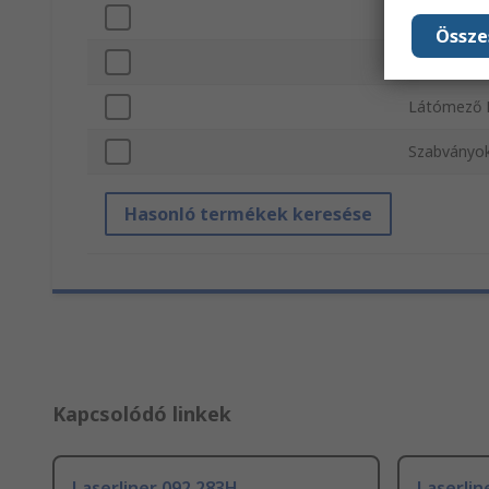
Minimális 
Össze
Szonda vízá
Látómező 
Szabványo
Hasonló termékek keresése
Kapcsolódó linkek
Laserliner 092.283H
Laserlin