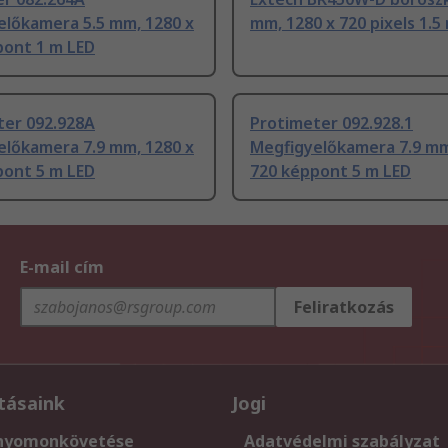
előkamera 5.5 mm, 1280 x
mm, 1280 x 720 pixels 1.5
pont 1 m LED
ter 092.928A
Protimeter 092.928.1
előkamera 7.9 mm, 1280 x
Megfigyelőkamera 7.9 mm
pont 5 m LED
720 képpont 5 m LED
E-mail cím
Feliratkozás
tásaink
Jogi
nyomonkövetése
Adatvédelmi szabályzat