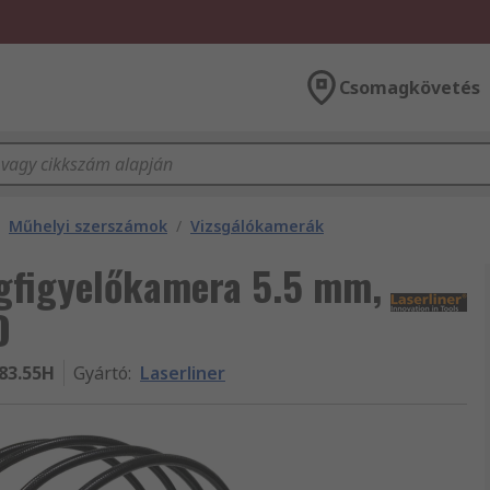
Csomagkövetés
Műhelyi szerszámok
/
Vizsgálókamerák
gfigyelőkamera 5.5 mm,
D
83.55H
Gyártó
:
Laserliner