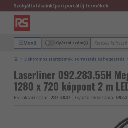
Szolgáltatásaink
Ipari portál
Új termékek
Menü
Gyártói szám
/
Elektromos szerszámok, Forrasztás és hegesztés
/
Laserliner 092.283.55H Me
1280 x 720 képpont 2 m LE
RS raktári szám
:
287-3047
Gyártó cikkszáma
:
092.2