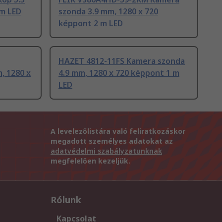
 m LED
szonda 3.9 mm, 1280 x 720
képpont 2 m LED
HAZET 4812-11FS Kamera szonda
, 1280 x
4.9 mm, 1280 x 720 képpont 1 m
LED
A levelezőlistára való feliratkozáskor
megadott személyes adatokat az
adatvédelmi szabályzatunknak
megfelelően kezeljük.
Rólunk
Kapcsolat